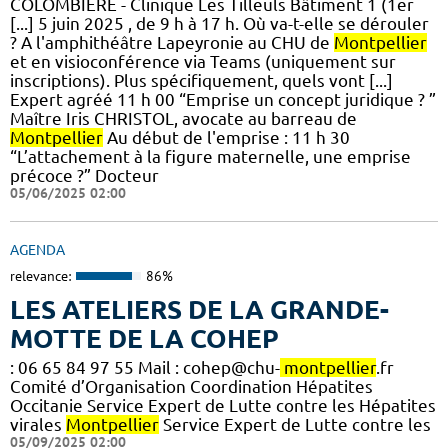
COLOMBIÈRE - Clinique Les Tilleuls Bâtiment 1 (1er
[...] 5 juin 2025 , de 9 h à 17 h. Où va-t-elle se dérouler
? A l'amphithéâtre Lapeyronie au CHU de
Montpellier
et en visioconférence via Teams (uniquement sur
inscriptions). Plus spécifiquement, quels vont [...]
Expert agréé 11 h 00 “Emprise un concept juridique ? ”
Maître Iris CHRISTOL, avocate au barreau de
Montpellier
Au début de l'emprise : 11 h 30
“L’attachement à la figure maternelle, une emprise
précoce ?” Docteur
05/06/2025 02:00
AGENDA
relevance:
86%
LES ATELIERS DE LA GRANDE-
MOTTE DE LA COHEP
: 06 65 84 97 55 Mail : cohep@chu-
montpellier
.fr
Comité d’Organisation Coordination Hépatites
Occitanie Service Expert de Lutte contre les Hépatites
virales
Montpellier
Service Expert de Lutte contre les
05/09/2025 02:00