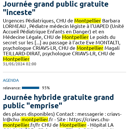
Journée grand public gratuite
"inceste"
Urgences Pédiatriques, CHU de
Montpellier
Barbara
LORMEAU , Pédiatre médecin légiste à l’UAPED (Unité
Accueil Pédiatrique Enfants en Danger) et en
Médecine Légale, CHU de
Montpellier
Le poids du
secret sur les [...] au passage à l'acte Eve MONTALTI,
psychologue CRIAVS-LR, CHU de
Montpellier
Magali
TEILLARD-DIRAT, psychologue CRIAVS-LR, CHU de
Montpellier
31/05/2024 02:00
AGENDA
relevance:
93%
Journée hybride gratuite grand
public "emprise"
des places disponibles) Contact : messagerie : criavs-
lr@chu-
montpellier
.fr - Site : https://criavs.chu-
montpellier
.fr/fr CHU de
Montpellier
- Hôpital LA