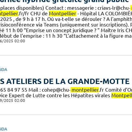
places disponibles) Contact : messagerie : criavs-lr@chu-
tpellier
.fr/fr CHU de
Montpellier
- Hôpital LA COLOMBIÈRE 
 2025 , de 9 h à 17 h. Où va-t-elle se dérouler ? A l'amp
isioconférence via Teams (uniquement sur inscriptions). P
éé 11 h 00 “Emprise un concept juridique ? ” Maître Iris 
début de l'emprise : 11 h 30 “L’attachement à la figure m
6/2025 02:00
NDA
S ATELIERS DE LA GRANDE-MOTTE
6 65 84 97 55 Mail : cohep@chu-
montpellier
.fr Comité d’O
vice Expert de Lutte contre les Hépatites virales
Montpell
9/2025 02:00
NDA