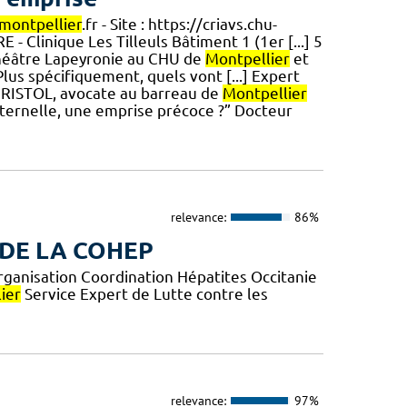
montpellier
.fr - Site : https://criavs.chu-
- Clinique Les Tilleuls Bâtiment 1 (1er [...] 5
hithéâtre Lapeyronie au CHU de
Montpellier
et
lus spécifiquement, quels vont [...] Expert
CHRISTOL, avocate au barreau de
Montpellier
aternelle, une emprise précoce ?” Docteur
relevance:
86%
 DE LA COHEP
rganisation Coordination Hépatites Occitanie
ier
Service Expert de Lutte contre les
relevance:
97%