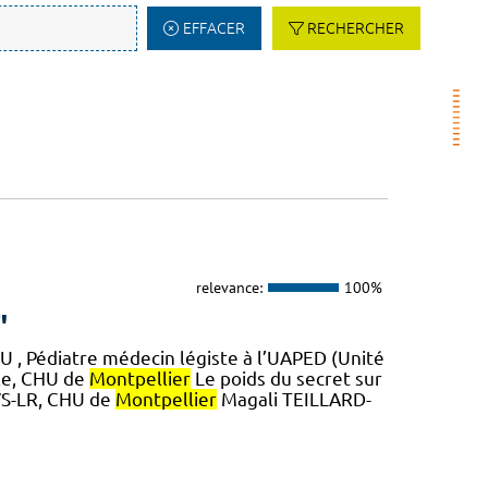
EFFACER
RECHERCHER
relevance:
100%
"
, Pédiatre médecin légiste à l’UAPED (Unité
le, CHU de
Montpellier
Le poids du secret sur
AVS-LR, CHU de
Montpellier
Magali TEILLARD-