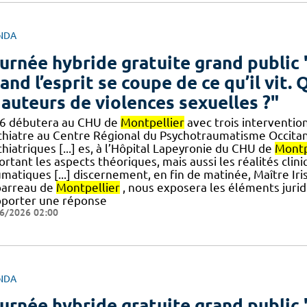
NDA
urnée hybride gratuite grand public 
and l’esprit se coupe de ce qu’il vit.
 auteurs de violences sexuelles ?"
6 débutera au CHU de
Montpellier
avec trois interventio
chiatre au Centre Régional du Psychotraumatisme Occita
hiatriques [...] es, à l’Hôpital Lapeyronie du CHU de
Montp
rtant les aspects théoriques, mais aussi les réalités clini
matiques [...] discernement, en fin de matinée, Maître Ir
barreau de
Montpellier
, nous exposera les éléments juridi
pporter une réponse
6/2026 02:00
NDA
urnée hybride gratuite grand public