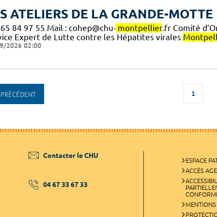
S ATELIERS DE LA GRANDE-MOTTE 
6 65 84 97 55 Mail : cohep@chu-
montpellier
.fr Comité d’O
vice Expert de Lutte contre les Hépatites virales
Montpell
9/2026 02:00
1
PRÉCÉDENT
Contacter le CHU
ESPACE PA
ACCÈS AG
ACCESSIBIL
04 67 33 67 33
PARTIELL
CONFORM
MENTIONS
PROTECTI