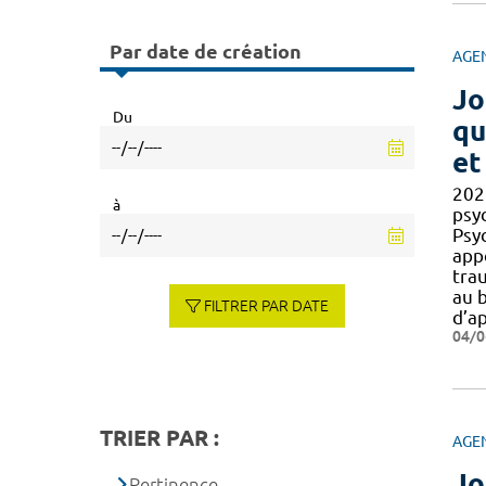
Par date de création
AGE
Jo
Du
qu
et
202
à
psy
Psyc
appo
trau
au 
FILTRER PAR DATE
d’a
04/0
TRIER PAR :
AGE
Jo
Pertinence