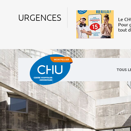
URGENCES
Le CHU
Pour g
tout 
TOUS L