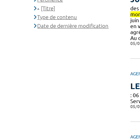
[Titre]
des 
mon
Type de contenu
juin
Date de dernière modification
en v
agr
Au 
05/0
AGE
LE
: 0
Ser
05/0
AGE