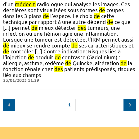
d’un
médecin
radiologue qui analyse les images. Ces
dernières sont visualisées sous formes
de
coupes
dans les 3 plans
de
l’espace. Le choix
de
cette
technique par rapport à une autre dépend
de
ce que
[...] permet
de
mieux détecter
des
tumeurs, une
infection ou une hémorragie une inflammation.
Lorsque une tumeur est détectée, l’IRM permet aussi
de
mieux se rendre compte
de
ses caractéristiques et
de
contrôler [...] Contre-indication: Risques liés à
l'injection
de
produit
de
contraste (Gadolinium) :
allergie, asthme, œdème
de
Quincke, altération
de
la
fonction rénale chez
des
patients prédisposés, risques
liés aux champs
23/01/2023 11:29
1