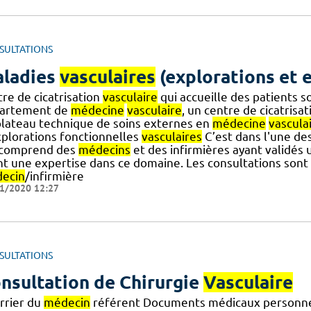
SULTATIONS
ladies
vasculaires
(explorations et 
re de cicatrisation
vasculaire
qui accueille des patients s
artement de
médecine
vasculaire
, un centre de cicatrisa
plateau technique de soins externes en
médecine
vascula
xplorations fonctionnelles
vasculaires
C’est dans l'une de
.] comprend des
médecins
et des infirmières ayant validés u
nt une expertise dans ce domaine. Les consultations sont
ecin
/infirmière
1/2020 12:27
SULTATIONS
nsultation de Chirurgie
Vasculaire
rrier du
médecin
référent Documents médicaux personnels