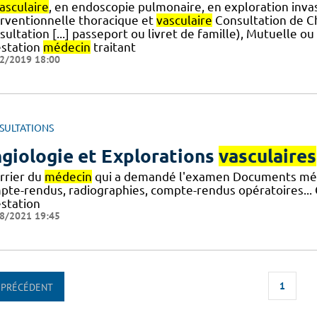
asculaire
, en endoscopie pulmonaire, en exploration inva
erventionnelle thoracique et
vasculaire
Consultation de Ch
ultation [...] passeport ou livret de famille), Mutuelle ou 
estation
médecin
traitant
2/2019 18:00
SULTATIONS
giologie et Explorations
vasculaires
rrier du
médecin
qui a demandé l'examen Documents médi
pte-rendus, radiographies, compte-rendus opératoires... C
estation
8/2021 19:45
1
PRÉCÉDENT