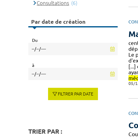
Consultations
(6)
Par date de création
CON
Ma
Du
cent
dép
Le 
d'e
à
[..
aya
méd
05/1
FILTRER PAR DATE
CON
Co
TRIER PAR :
Cou