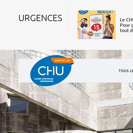
URGENCES
Le CHU
Pour g
tout 
TOUS L