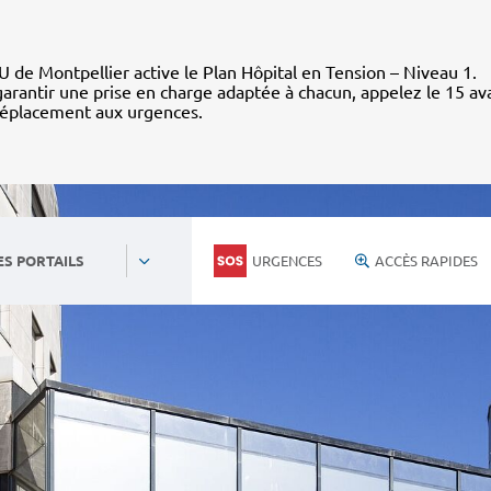
 de Montpellier active le Plan Hôpital en Tension – Niveau 1.
arantir une prise en charge adaptée à chacun, appelez le 15 av
déplacement aux urgences.
URGENCES
ACCÈS RAPIDES
ES PORTAILS