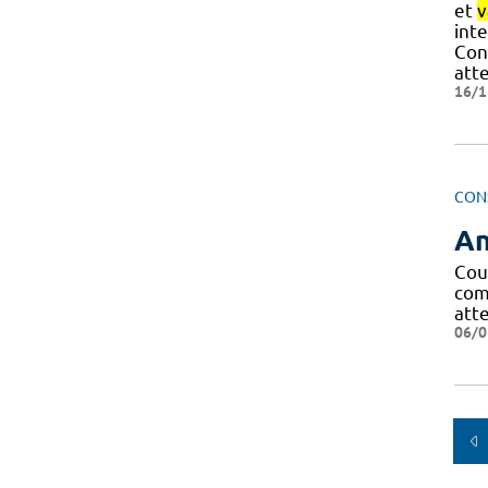
et
v
int
Cons
att
16/1
CON
An
Cou
com
att
06/0