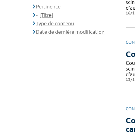
sci
Pertinence
d'a
16/1
[Titre]
Type de contenu
Date de dernière modification
CON
Co
Cou
sci
d'a
13/1
CON
Co
ca