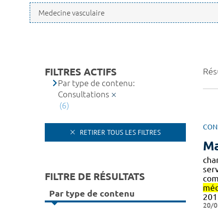
FILTRES ACTIFS
Résu
Par type de contenu:
Consultations
(6)
CON
RETIRER TOUS LES FILTRES
Ma
cha
ser
FILTRE DE RÉSULTATS
com
méd
Par type de contenu
201
20/0