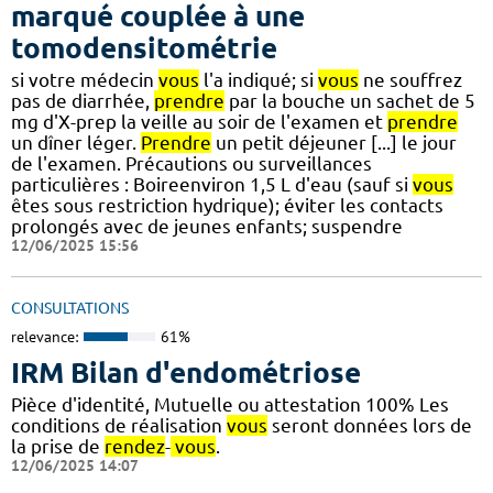
marqué couplée à une
tomodensitométrie
si votre médecin
vous
l'a indiqué; si
vous
ne souffrez
pas de diarrhée,
prendre
par la bouche un sachet de 5
mg d'X-prep la veille au soir de l'examen et
prendre
un dîner léger.
Prendre
un petit déjeuner [...] le jour
de l'examen. Précautions ou surveillances
particulières : Boireenviron 1,5 L d'eau (sauf si
vous
êtes sous restriction hydrique); éviter les contacts
prolongés avec de jeunes enfants; suspendre
12/06/2025 15:56
CONSULTATIONS
relevance:
61%
IRM Bilan d'endométriose
Pièce d'identité, Mutuelle ou attestation 100% Les
conditions de réalisation
vous
seront données lors de
la prise de
rendez
-
vous
.
12/06/2025 14:07