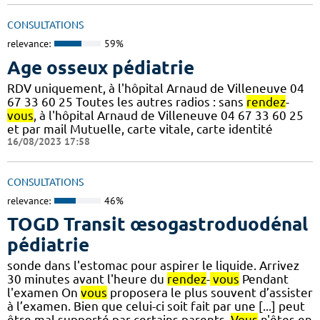
CONSULTATIONS
relevance:
59%
Age osseux pédiatrie
RDV uniquement, à l'hôpital Arnaud de Villeneuve 04
67 33 60 25 Toutes les autres radios : sans
rendez
-
vous
, à l'hôpital Arnaud de Villeneuve 04 67 33 60 25
et par mail Mutuelle, carte vitale, carte identité
16/08/2023 17:58
CONSULTATIONS
relevance:
46%
TOGD Transit œsogastroduodénal
pédiatrie
sonde dans l'estomac pour aspirer le liquide. Arrivez
30 minutes avant l'heure du
rendez
-
vous
Pendant
l'examen On
vous
proposera le plus souvent d’assister
à l’examen. Bien que celui-ci soit fait par une [...] peut
être mal supporté par certains parents.
Vous
n'êtes en