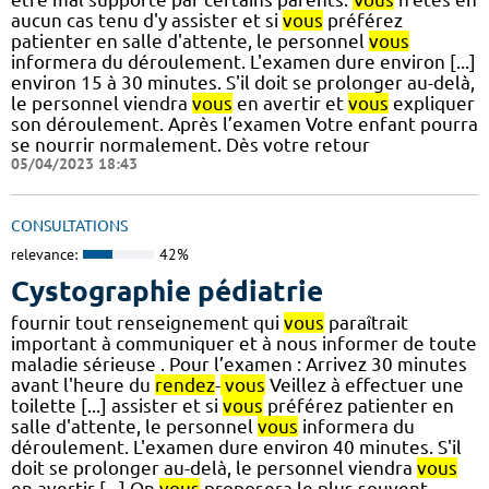
aucun cas tenu d'y assister et si
vous
préférez
patienter en salle d'attente, le personnel
vous
informera du déroulement. L'examen dure environ [...]
environ 15 à 30 minutes. S'il doit se prolonger au-delà,
le personnel viendra
vous
en avertir et
vous
expliquer
son déroulement. Après l’examen Votre enfant pourra
se nourrir normalement. Dès votre retour
05/04/2023 18:43
CONSULTATIONS
relevance:
42%
Cystographie pédiatrie
fournir tout renseignement qui
vous
paraîtrait
important à communiquer et à nous informer de toute
maladie sérieuse . Pour l’examen : Arrivez 30 minutes
avant l'heure du
rendez
-
vous
Veillez à effectuer une
toilette [...] assister et si
vous
préférez patienter en
salle d'attente, le personnel
vous
informera du
déroulement. L'examen dure environ 40 minutes. S'il
doit se prolonger au-delà, le personnel viendra
vous
en avertir [...] On
vous
proposera le plus souvent