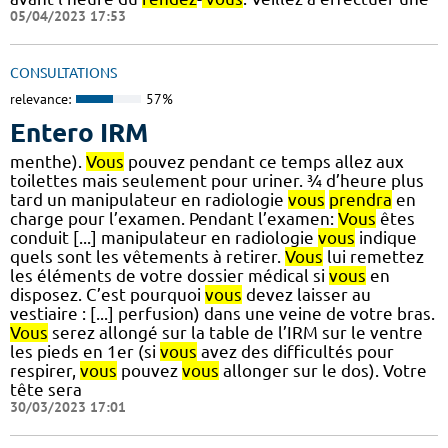
05/04/2023 17:53
CONSULTATIONS
relevance:
57%
Entero IRM
menthe).
Vous
pouvez pendant ce temps allez aux
toilettes mais seulement pour uriner. ¾ d’heure plus
tard un manipulateur en radiologie
vous
prendra
en
charge pour l’examen. Pendant l’examen:
Vous
êtes
conduit [...] manipulateur en radiologie
vous
indique
quels sont les vêtements à retirer.
Vous
lui remettez
les éléments de votre dossier médical si
vous
en
disposez. C’est pourquoi
vous
devez laisser au
vestiaire : [...] perfusion) dans une veine de votre bras.
Vous
serez allongé sur la table de l’IRM sur le ventre
les pieds en 1er (si
vous
avez des difficultés pour
respirer,
vous
pouvez
vous
allonger sur le dos). Votre
tête sera
30/03/2023 17:01