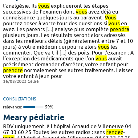
l’analgésie. Ils
vous
expliqueront les étapes
successives de l’examen dont
vous
avez déjà eu
connaissance quelques jours au paravent.
Vous
pourrez poser à votre tour des questions si
vous
en
avez. Les parents [...] analyse plus complète
prendra
plusieurs jours. Les résultats seront alors adressés
dans les meilleurs délais (généralement entre 7 et 10
jours) à votre médecin qui pourra alors
vous
les
commenter. Que va-t-il [...] des poils. Pour l’examen : A
l’exception des médicaments que l’on
vous
aurait
précisément demander d’arrêter, votre enfant peut
prendre
normalement ses autres traitements. Laisser
votre enfant à jeun pour
16/08/2023 16:56
CONSULTATIONS
relevance:
59%
Meary pédiatrie
RDV uniquement, à l'hôpital Arnaud de Villeneuve 04
67 33 60 25 Toutes les autres radios : sans
rendez
-
vous
, à l'hôpital Arnaud de Villeneuve 04 67 33 60 25