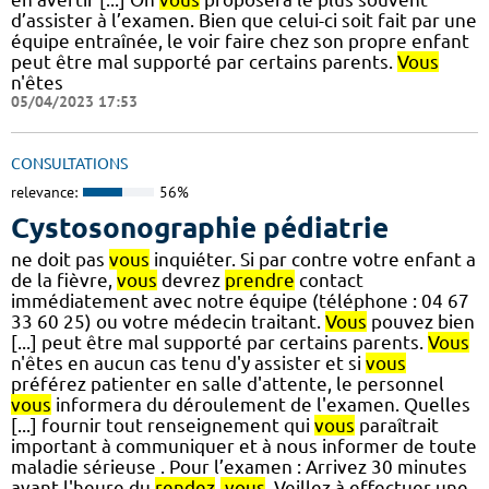
d’assister à l’examen. Bien que celui-ci soit fait par une
équipe entraînée, le voir faire chez son propre enfant
peut être mal supporté par certains parents.
Vous
n'êtes
05/04/2023 17:53
CONSULTATIONS
relevance:
56%
Cystosonographie pédiatrie
ne doit pas
vous
inquiéter. Si par contre votre enfant a
de la fièvre,
vous
devrez
prendre
contact
immédiatement avec notre équipe (téléphone : 04 67
33 60 25) ou votre médecin traitant.
Vous
pouvez bien
[...] peut être mal supporté par certains parents.
Vous
n'êtes en aucun cas tenu d'y assister et si
vous
préférez patienter en salle d'attente, le personnel
vous
informera du déroulement de l'examen. Quelles
[...] fournir tout renseignement qui
vous
paraîtrait
important à communiquer et à nous informer de toute
maladie sérieuse . Pour l’examen : Arrivez 30 minutes
avant l'heure du
rendez
-
vous
. Veillez à effectuer une