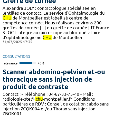
Greffe de cornée
Alexandra JOLY : contactologue spécialisée en
lentilles de contact. Le service d’Ophtalmologie du
CHU
de Montpellier est labellisé centre de
compétence cornée. Nous réalisons environs 200
greffes de cornée [...] en greffe de cornée [JT France
3] OCT intégré au microscope au bloc opératoire
d’ophtalmologie au
CHU
de Montpellier
31/07/2025 17:35
CONSULTATIONS
relevance:
76%
Scanner abdomino-pelvien et-ou
thoracique sans injection de
produit de contraste
Contact : - Téléphone : 04-67-33-75-40 - Mail :
radiologie-ste@
chu
-montpellier.fr Conditions
particulières de RDV : Conseil de cotation : abdo sans
injection ZCQK004 et/ou Thorax sans injection
ZBQK001