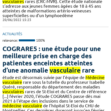
vasculaires
rares (CRC-MVR). Cette étude nationale
s’adresse aux jeunes femmes âgées de 18 à 45 ans
atteintes de malformations artério-veineuses
superficielles ou d’un lymphoedème
20/06/2022 15:23
ACTUALITÉS
relevance:
100%
COGRARE5 : une étude pour une
meilleure prise en charge des
patientes enceintes atteintes
d’une anomalie
vasculaire
rare
étude est désormais suivie par l’équipe de
Médecine
vasculaire
rare sous la tutelle du professeur Isabelle
Quéré, responsable du département des maladies
vasculaires
rares de St-Eloi et du Centre de référence
[...] février 2020, l’étude COGRARE5 passe dès mai
2021 à l’étape des inclusions dans le service de
médecine
vasculaire
de l’hôpital St-Eloi du CHU de
Montpellier. Ces dernières dureront jusqu’en février