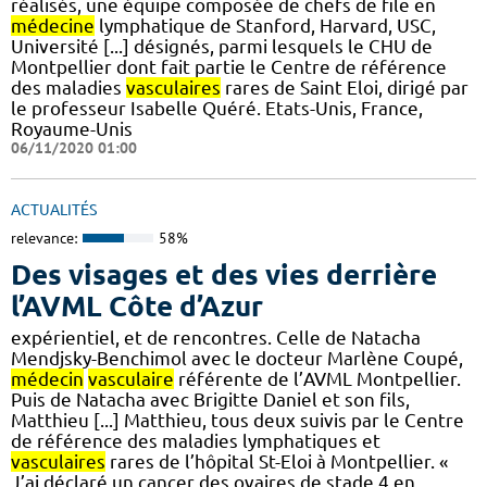
réalisés, une équipe composée de chefs de file en
médecine
lymphatique de Stanford, Harvard, USC,
Université [...] désignés, parmi lesquels le CHU de
Montpellier dont fait partie le Centre de référence
des maladies
vasculaires
rares de Saint Eloi, dirigé par
le professeur Isabelle Quéré. Etats-Unis, France,
Royaume-Unis
06/11/2020 01:00
ACTUALITÉS
relevance:
58%
Des visages et des vies derrière
l’AVML Côte d’Azur
expérientiel, et de rencontres. Celle de Natacha
Mendjsky-Benchimol avec le docteur Marlène Coupé,
médecin
vasculaire
référente de l’AVML Montpellier.
Puis de Natacha avec Brigitte Daniel et son fils,
Matthieu [...] Matthieu, tous deux suivis par le Centre
de référence des maladies lymphatiques et
vasculaires
rares de l’hôpital St-Eloi à Montpellier. «
J’ai déclaré un cancer des ovaires de stade 4 en