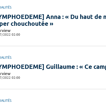
UALITÉS
YMPHOEDEME] Anna : « Du haut de me
per chouchoutée »
erview
7/2022 02:00
UALITÉS
YMPHOEDEME] Guillaume : « Ce camp m
erview
7/2022 02:00
UALITÉS