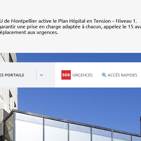
 de Montpellier active le Plan Hôpital en Tension – Niveau 1.
arantir une prise en charge adaptée à chacun, appelez le 15 av
déplacement aux urgences.
URGENCES
ACCÈS RAPIDES
ES PORTAILS