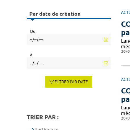
ACT
Par date de création
CO
pa
Du
Lan
méd
20/0
à
ACT
FILTRER PAR DATE
CO
pa
Lan
méd
TRIER PAR :
20/0
Pertinence