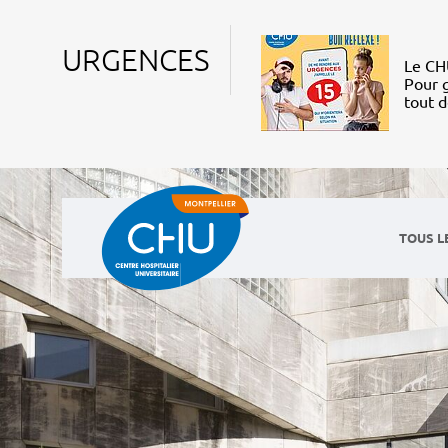
URGENCES
Le CHU
Pour g
tout 
TOUS L