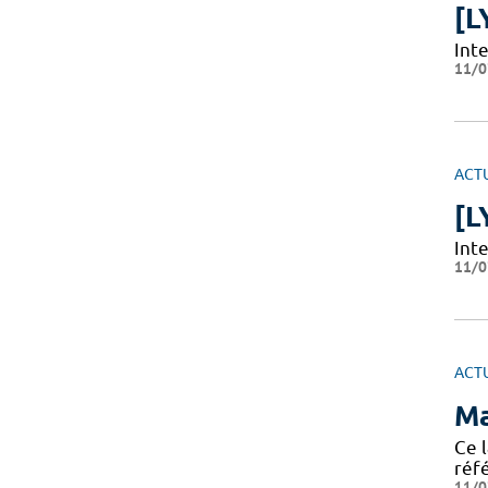
[L
Int
11/0
ACT
[L
Int
11/0
ACT
Ma
Ce 
réf
11/0