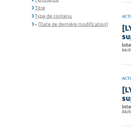
Titre
Type de contenu
ACT
[Date de dernière modification]
[L
su
Int
04/0
ACT
[L
su
Int
04/0