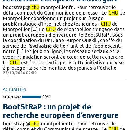
bootstrap@
chu
-montpellier.fr . Pour retrouver le
détail complet du Communiqué de presse : Le
CHU
de
Montpellier coordonne un projet sur l'usage
problématique d'Internet chez les jeunes -
CHU
de
Montpellier [...] Le
CHU
de Montpellier s’engage dans
un projet européen d’envergure, le BootStRaP . Sous
la coordination du Pr Diane Purper Ouakil , cheffe du
service de Psychiatrie de l’enfant et de l’adolescent,
notre [...] les jeux en ligne, les réseaux sociaux et la
cyberintimidation seront au cœur de cette recherche.
Le
CHU
est fier de participer à cette initiative qui vise
à protéger la santé mentale des jeunes à l’échelle
23/10/2024 02:00
ACTUALITÉS
relevance:
99%
BootStRaP : un projet de
recherche européen d’envergure
bootstrap@
chu
-montpellier.fr . Pour retrouver le
détail complet du Communiqué de presse : Le
CHU
de