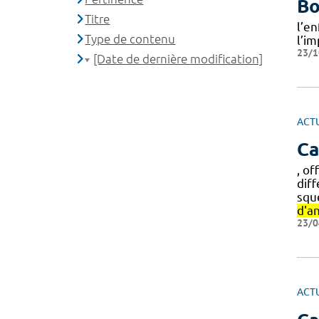
Bo
Titre
l’en
Type de contenu
l’im
23/1
[Date de dernière modification]
ACT
Ca
, o
diff
squ
d'a
23/0
ACT