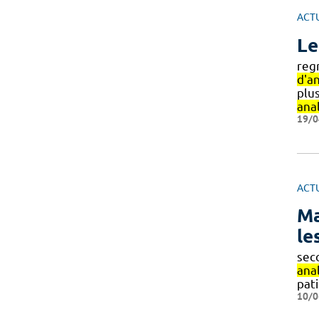
ACT
Le
reg
d'an
plus
ana
19/0
ACT
Ma
le
sec
ana
pat
10/0