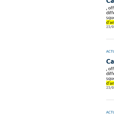
Ca
, o
diff
squ
d'a
23/0
ACT
Ca
, o
diff
squ
d'a
23/0
ACT