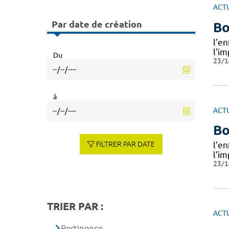
ACT
Par date de création
Bo
l’en
l’im
Du
23/1
à
ACT
Bo
FILTRER PAR DATE
l’en
l’im
23/1
TRIER PAR :
ACT
Pertinence