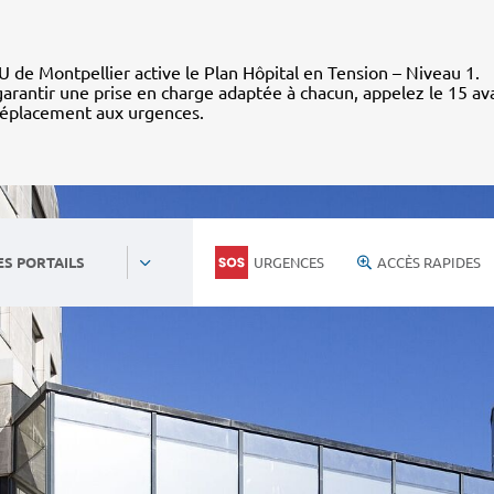
 de Montpellier active le Plan Hôpital en Tension – Niveau 1.
arantir une prise en charge adaptée à chacun, appelez le 15 av
déplacement aux urgences.
URGENCES
ACCÈS RAPIDES
ES PORTAILS