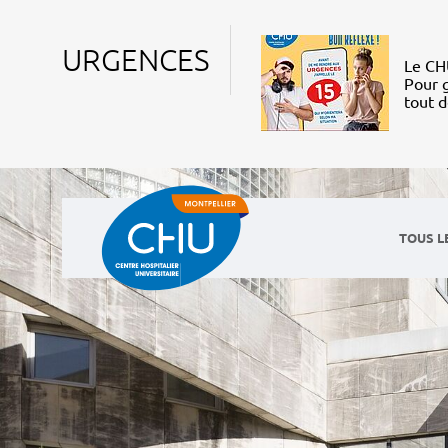
URGENCES
Le CHU
Pour g
tout 
TOUS L