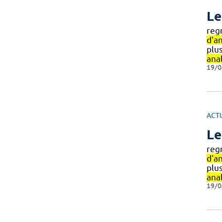
Le
reg
d'an
plus
ana
19/0
ACT
Le
reg
d'an
plus
ana
19/0