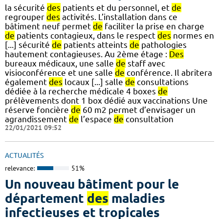
la sécurité
des
patients et du personnel, et
de
regrouper
des
activités. L’installation dans ce
bâtiment neuf permet
de
faciliter la prise en charge
de
patients contagieux, dans le respect
des
normes en
[...] sécurité
de
patients atteints
de
pathologies
hautement contagieuses. Au 2ème étage :
Des
bureaux médicaux, une salle
de
staff avec
visioconférence et une salle
de
conférence. Il abritera
également
des
locaux [...] salle
de
consultations
dédiée à la recherche médicale 4 boxes
de
prélèvements dont 1 box dédié aux vaccinations Une
réserve foncière
de
60 m2 permet d’envisager un
agrandissement
de
l’espace
de
consultation
22/01/2021 09:52
ACTUALITÉS
relevance:
51%
Un nouveau bâtiment pour le
département
des
maladies
infectieuses et tropicales