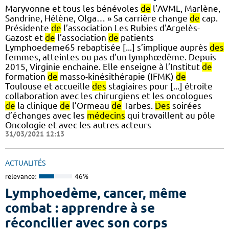
Maryvonne et tous les bénévoles
de
l’AVML, Marlène,
Sandrine, Hélène, Olga… » Sa carrière change
de
cap.
Présidente
de
l’association Les Rubies d'Argelès-
Gazost et
de
l’association
de
patients
Lymphoedeme65 rebaptisée [...] s’implique auprès
des
femmes, atteintes ou pas d’un lymphœdème. Depuis
2015, Virginie enchaine. Elle enseigne à l’Institut
de
formation
de
masso-kinésithérapie (IFMK)
de
Toulouse et accueille
des
stagiaires pour [...] étroite
collaboration avec les chirurgiens et les oncologues
de
la clinique
de
l’Ormeau
de
Tarbes.
Des
soirées
d’échanges avec les
médecins
qui travaillent au pôle
Oncologie et avec les autres acteurs
31/03/2021 12:13
ACTUALITÉS
relevance:
46%
Lymphoedème, cancer, même
combat : apprendre à se
réconcilier avec son corps