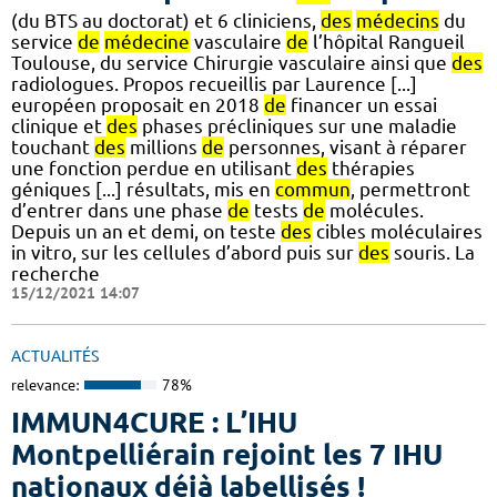
(du BTS au doctorat) et 6 cliniciens,
des
médecins
du
service
de
médecine
vasculaire
de
l’hôpital Rangueil
Toulouse, du service Chirurgie vasculaire ainsi que
des
radiologues. Propos recueillis par Laurence [...]
européen proposait en 2018
de
financer un essai
clinique et
des
phases précliniques sur une maladie
touchant
des
millions
de
personnes, visant à réparer
une fonction perdue en utilisant
des
thérapies
géniques [...] résultats, mis en
commun
, permettront
d’entrer dans une phase
de
tests
de
molécules.
Depuis un an et demi, on teste
des
cibles moléculaires
in vitro, sur les cellules d’abord puis sur
des
souris. La
recherche
15/12/2021 14:07
ACTUALITÉS
relevance:
78%
IMMUN4CURE : L’IHU
Montpelliérain rejoint les 7 IHU
nationaux déjà labellisés !