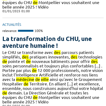
équipes du CHU
de
Montpellier vous souhaitent une
belle année 2025 ! Vidéo
01/01/2025 01:00
ACTUALITÉS
relevance:
100%
La transformation du CHU, une
aventure humaine !
Le CHU se transforme avec
des
parcours patients
simplifiés,
des
pratiques innovantes,
des
technologies
de
pointe et
de
nouveaux bâtiments pour offrir
des
soins personnalisés et toujours plus confortables [...] .
Portée par plus
de
12 000 professionnels, notre vision
inclut l’Intelligence Artificielle et renforce nos liens
avec la
médecine
de
ville
ainsi qu'avec le Groupement
Hospitalier
de
Territoire. En alliant [...] et excellence,
ensemble, nous construisons aujourd’hui votre hôpital
de
demain. La Direction Générale et toutes les
équipes du CHU
de
Montpellier vous souhaitent une
belle année 2025 ! Vidéo
01/01/2025 01:00