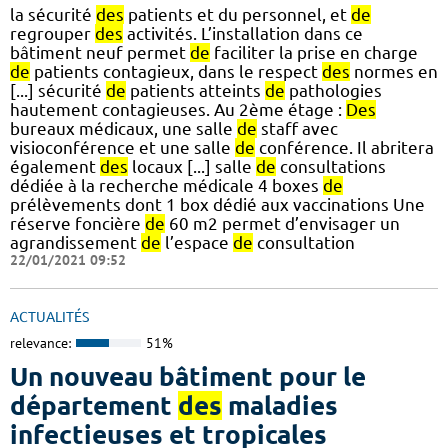
la sécurité
des
patients et du personnel, et
de
regrouper
des
activités. L’installation dans ce
bâtiment neuf permet
de
faciliter la prise en charge
de
patients contagieux, dans le respect
des
normes en
[...] sécurité
de
patients atteints
de
pathologies
hautement contagieuses. Au 2ème étage :
Des
bureaux médicaux, une salle
de
staff avec
visioconférence et une salle
de
conférence. Il abritera
également
des
locaux [...] salle
de
consultations
dédiée à la recherche médicale 4 boxes
de
prélèvements dont 1 box dédié aux vaccinations Une
réserve foncière
de
60 m2 permet d’envisager un
agrandissement
de
l’espace
de
consultation
22/01/2021 09:52
ACTUALITÉS
relevance:
51%
Un nouveau bâtiment pour le
département
des
maladies
infectieuses et tropicales