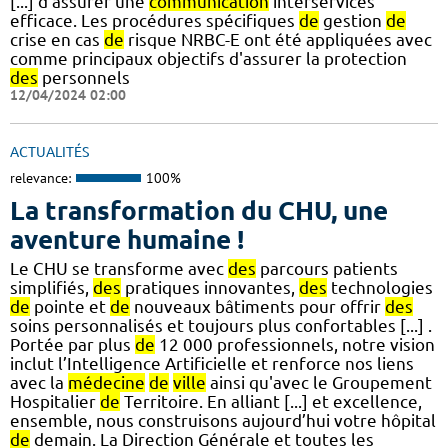
[...] d'assurer une
communication
interservices
efficace. Les procédures spécifiques
de
gestion
de
crise en cas
de
risque NRBC-E ont été appliquées avec
comme principaux objectifs d'assurer la protection
des
personnels
12/04/2024 02:00
ACTUALITÉS
relevance:
100%
La transformation du CHU, une
aventure humaine !
Le CHU se transforme avec
des
parcours patients
simplifiés,
des
pratiques innovantes,
des
technologies
de
pointe et
de
nouveaux bâtiments pour offrir
des
soins personnalisés et toujours plus confortables [...] .
Portée par plus
de
12 000 professionnels, notre vision
inclut l’Intelligence Artificielle et renforce nos liens
avec la
médecine
de
ville
ainsi qu'avec le Groupement
Hospitalier
de
Territoire. En alliant [...] et excellence,
ensemble, nous construisons aujourd’hui votre hôpital
de
demain. La Direction Générale et toutes les