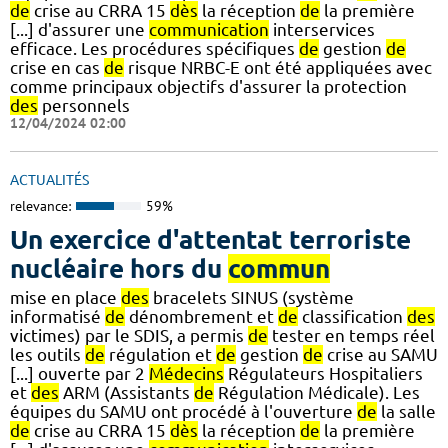
de
crise au CRRA 15
dès
la réception
de
la première
[...] d'assurer une
communication
interservices
efficace. Les procédures spécifiques
de
gestion
de
crise en cas
de
risque NRBC-E ont été appliquées avec
comme principaux objectifs d'assurer la protection
des
personnels
12/04/2024 02:00
ACTUALITÉS
relevance:
59%
Un exercice d'attentat terroriste
nucléaire hors du
commun
mise en place
des
bracelets SINUS (système
informatisé
de
dénombrement et
de
classification
des
victimes) par le SDIS, a permis
de
tester en temps réel
les outils
de
régulation et
de
gestion
de
crise au SAMU
[...] ouverte par 2
Médecins
Régulateurs Hospitaliers
et
des
ARM (Assistants
de
Régulation Médicale). Les
équipes du SAMU ont procédé à l'ouverture
de
la salle
de
crise au CRRA 15
dès
la réception
de
la première