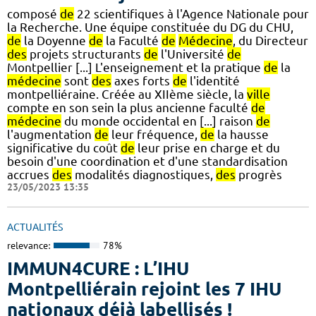
composé
de
22 scientifiques à l'Agence Nationale pour
la Recherche. Une équipe constituée du DG du CHU,
de
la Doyenne
de
la Faculté
de
Médecine
, du Directeur
des
projets structurants
de
l'Université
de
Montpellier [...] L'enseignement et la pratique
de
la
médecine
sont
des
axes forts
de
l'identité
montpelliéraine. Créée au XIIème siècle, la
ville
compte en son sein la plus ancienne faculté
de
médecine
du monde occidental en [...] raison
de
l'augmentation
de
leur fréquence,
de
la hausse
significative du coût
de
leur prise en charge et du
besoin d'une coordination et d'une standardisation
accrues
des
modalités diagnostiques,
des
progrès
23/05/2023 13:35
ACTUALITÉS
relevance:
78%
IMMUN4CURE : L’IHU
Montpelliérain rejoint les 7 IHU
nationaux déjà labellisés !