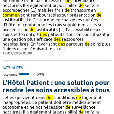
autonome et ne pas nécessiter
de
surveillance
nocturne. Il a également la possibilité
de
se faire
accompagner [...] mais les frais
de
transport en
commun
sont remboursables sur présentation
de
justificatifs. Le CHU prend en charge les nuitées
d'hôtel et rembourse les frais supplémentaires sur
présentation
de
justificatifs [...] l'accessibilité aux
soins et le confort
des
patients, tout en contribuant à
une gestion plus efficace
des
ressources
hospitalières. En favorisant
des
parcours
de
soins plus
fluides et en réduisant le stress
12/03/2024 01:00
ACTUALITÉS
relevance:
59%
L'Hôtel Patient : une solution pour
rendre les soins accessibles à tous
celles qui vivent dans
des
conditions
de
logement
inappropriées. Le patient doit être médicalement
autonome et ne pas nécessiter
de
surveillance
nocturne. Il a également la possibilité
de
se faire