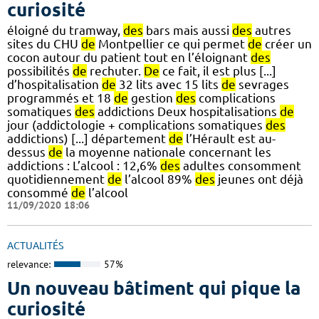
curiosité
éloigné du tramway,
des
bars mais aussi
des
autres
sites du CHU
de
Montpellier ce qui permet
de
créer un
cocon autour du patient tout en l’éloignant
des
possibilités
de
rechuter.
De
ce fait, il est plus [...]
d’hospitalisation
de
32 lits avec 15 lits
de
sevrages
programmés et 18
de
gestion
des
complications
somatiques
des
addictions Deux hospitalisations
de
jour (addictologie + complications somatiques
des
addictions) [...] département
de
l’Hérault est au-
dessus
de
la moyenne nationale concernant les
addictions : L’alcool : 12,6%
des
adultes consomment
quotidiennement
de
l’alcool 89%
des
jeunes ont déjà
consommé
de
l’alcool
11/09/2020 18:06
ACTUALITÉS
relevance:
57%
Un nouveau bâtiment qui pique la
curiosité