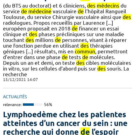
(du BTS au doctorat) et 6 cliniciens,
des
médecins
du
service
de
médecine
vasculaire
de
l’hôpital Rangueil
Toulouse, du service Chirurgie vasculaire ainsi que
des
radiologues. Propos recueillis par Laurence [...]
européen proposait en 2018
de
financer un essai
clinique et
des
phases précliniques sur une maladie
touchant
des
millions
de
personnes, visant à réparer
une fonction perdue en utilisant
des
thérapies
géniques [...] résultats, mis en
commun
, permettront
d’entrer dans une phase
de
tests
de
molécules.
Depuis un an et demi, on teste
des
cibles moléculaires
in vitro, sur les cellules d’abord puis sur
des
souris. La
recherche
15/12/2021 14:07
ACTUALITÉS
relevance:
56%
Lymphoedème chez les patientes
atteintes d’un cancer du sein : une
recherche qui donne
de
l’espoir