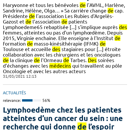
Maryvonne et tous les bénévoles
de
l’AVML, Marlène,
Sandrine, Hélène, Olga… » Sa carrière change
de
cap.
Présidente
de
l’association Les Rubies d'Argelès-
Gazost et
de
l’association
de
patients
Lymphoedeme65 rebaptisée [...] s’implique auprès
des
femmes, atteintes ou pas d’un lymphœdème. Depuis
2015, Virginie enchaine. Elle enseigne à l’Institut
de
formation
de
masso-kinésithérapie (IFMK)
de
Toulouse et accueille
des
stagiaires pour [...] étroite
collaboration avec les chirurgiens et les oncologues
de
la clinique
de
l’Ormeau
de
Tarbes.
Des
soirées
d’échanges avec les
médecins
qui travaillent au pôle
Oncologie et avec les autres acteurs
31/03/2021 12:13
ACTUALITÉS
relevance:
56%
Lymphoedème chez les patientes
atteintes d’un cancer du sein : une
recherche qui donne
de
l’espoir