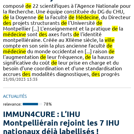
composé
de
22 scientifiques à l'Agence Nationale pour
la Recherche. Une équipe constituée du DG du CHU,
de
la Doyenne
de
la Faculté
de
Médecine
, du Directeur
des
projets structurants
de
l'Université
de
Montpellier [...] L'enseignement et la pratique
de
la
médecine
sont
des
axes forts
de
l'identité
montpelliéraine. Créée au XIIème siècle, la
ville
compte en son sein la plus ancienne faculté
de
médecine
du monde occidental en [...] raison
de
l'augmentation
de
leur fréquence,
de
la hausse
significative du coût
de
leur prise en charge et du
besoin d'une coordination et d'une standardisation
accrues
des
modalités diagnostiques,
des
progrès
23/05/2023 13:35
ACTUALITÉS
relevance:
78%
IMMUN4CURE : L’IHU
Montpelliérain rejoint les 7 IHU
nationaux déjà labellisés !