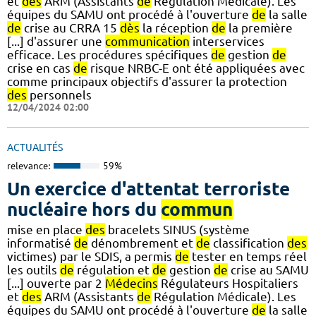
et
des
ARM (Assistants
de
Régulation Médicale). Les
équipes du SAMU ont procédé à l'ouverture
de
la salle
de
crise au CRRA 15
dès
la réception
de
la première
[...] d'assurer une
communication
interservices
efficace. Les procédures spécifiques
de
gestion
de
crise en cas
de
risque NRBC-E ont été appliquées avec
comme principaux objectifs d'assurer la protection
des
personnels
12/04/2024 02:00
ACTUALITÉS
relevance:
59%
Un exercice d'attentat terroriste
nucléaire hors du
commun
mise en place
des
bracelets SINUS (système
informatisé
de
dénombrement et
de
classification
des
victimes) par le SDIS, a permis
de
tester en temps réel
les outils
de
régulation et
de
gestion
de
crise au SAMU
[...] ouverte par 2
Médecins
Régulateurs Hospitaliers
et
des
ARM (Assistants
de
Régulation Médicale). Les
équipes du SAMU ont procédé à l'ouverture
de
la salle