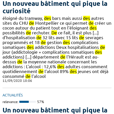
Un nouveau bâtiment qui pique la
curiosité
éloigné du tramway,
des
bars mais aussi
des
autres
sites du CHU
de
Montpellier ce qui permet
de
créer un
cocon autour du patient tout en l’éloignant
des
possibilités
de
rechuter.
De
ce fait, il est plus [...]
d’hospitalisation
de
32 lits avec 15 lits
de
sevrages
programmés et 18
de
gestion
des
complications
somatiques
des
addictions Deux hospitalisations
de
jour (addictologie + complications somatiques
des
addictions) [...] département
de
l’Hérault est au-
dessus
de
la moyenne nationale concernant les
addictions : L’alcool : 12,6%
des
adultes consomment
quotidiennement
de
l’alcool 89%
des
jeunes ont déjà
consommé
de
l’alcool
11/09/2020 18:06
ACTUALITÉS
relevance:
57%
Un nouveau bâtiment qui pique la