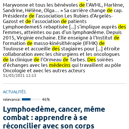
Maryvonne et tous les bénévoles
de
l’AVML, Marlène,
Sandrine, Hélène, Olga… » Sa carrière change
de
cap.
Présidente
de
l’association Les Rubies d'Argelès-
Gazost et
de
l’association
de
patients
Lymphoedeme65 rebaptisée [...] s’implique auprès
des
femmes, atteintes ou pas d’un lymphœdème. Depuis
2015, Virginie enchaine. Elle enseigne à l’Institut
de
formation
de
masso-kinésithérapie (IFMK)
de
Toulouse et accueille
des
stagiaires pour [...] étroite
collaboration avec les chirurgiens et les oncologues
de
la clinique
de
l’Ormeau
de
Tarbes.
Des
soirées
d’échanges avec les
médecins
qui travaillent au pôle
Oncologie et avec les autres acteurs
31/03/2021 12:13
ACTUALITÉS
relevance:
46%
Lymphoedème, cancer, même
combat : apprendre à se
réconcilier avec son corps