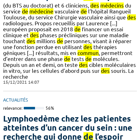
(du BTS au doctorat) et 6 cliniciens,
des
médecins
du
service
de
médecine
vasculaire
de
l’hôpital Rangueil
Toulouse, du service Chirurgie vasculaire ainsi que
des
radiologues. Propos recueillis par Laurence [...]
européen proposait en 2018
de
financer un essai
clinique et
des
phases précliniques sur une maladie
touchant
des
millions
de
personnes, visant à réparer
une fonction perdue en utilisant
des
thérapies
géniques [...] résultats, mis en
commun
, permettront
d’entrer dans une phase
de
tests
de
molécules.
Depuis un an et demi, on teste
des
cibles moléculaires
in vitro, sur les cellules d’abord puis sur
des
souris. La
recherche
15/12/2021 14:07
ACTUALITÉS
relevance:
56%
Lymphoedème chez les patientes
atteintes d’un cancer du sein : une
recherche qui donne
de
l’espoir