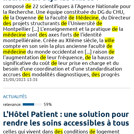
composé
de
22 scientifiques à l'Agence Nationale pour
la Recherche. Une équipe constituée du DG du CHU,
de
la Doyenne
de
la Faculté
de
Médecine
, du Directeur
des
projets structurants
de
l'Université
de
Montpellier [...] L'enseignement et la pratique
de
la
médecine
sont
des
axes forts
de
l'identité
montpelliéraine. Créée au XIIème siècle, la
ville
compte en son sein la plus ancienne faculté
de
médecine
du monde occidental en [...] raison
de
l'augmentation
de
leur fréquence,
de
la hausse
significative du coût
de
leur prise en charge et du
besoin d'une coordination et d'une standardisation
accrues
des
modalités diagnostiques,
des
progrès
23/05/2023 13:35
ACTUALITÉS
relevance:
59%
L'Hôtel Patient : une solution pour
rendre les soins accessibles à tous
celles qui vivent dans
des
conditions
de
logement