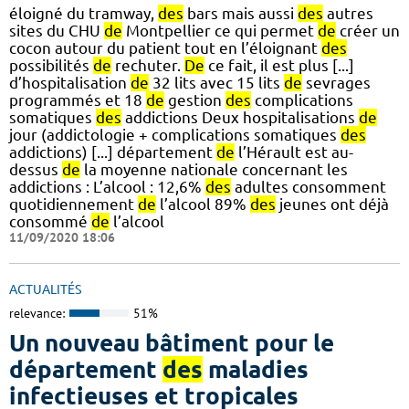
éloigné du tramway,
des
bars mais aussi
des
autres
sites du CHU
de
Montpellier ce qui permet
de
créer un
cocon autour du patient tout en l’éloignant
des
possibilités
de
rechuter.
De
ce fait, il est plus [...]
d’hospitalisation
de
32 lits avec 15 lits
de
sevrages
programmés et 18
de
gestion
des
complications
somatiques
des
addictions Deux hospitalisations
de
jour (addictologie + complications somatiques
des
addictions) [...] département
de
l’Hérault est au-
dessus
de
la moyenne nationale concernant les
addictions : L’alcool : 12,6%
des
adultes consomment
quotidiennement
de
l’alcool 89%
des
jeunes ont déjà
consommé
de
l’alcool
11/09/2020 18:06
ACTUALITÉS
relevance:
51%
Un nouveau bâtiment pour le
département
des
maladies
infectieuses et tropicales