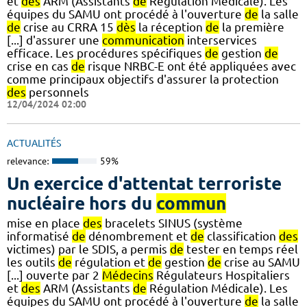
et
des
ARM (Assistants
de
Régulation Médicale). Les
équipes du SAMU ont procédé à l'ouverture
de
la salle
de
crise au CRRA 15
dès
la réception
de
la première
[...] d'assurer une
communication
interservices
efficace. Les procédures spécifiques
de
gestion
de
crise en cas
de
risque NRBC-E ont été appliquées avec
comme principaux objectifs d'assurer la protection
des
personnels
12/04/2024 02:00
ACTUALITÉS
relevance:
59%
Un exercice d'attentat terroriste
nucléaire hors du
commun
mise en place
des
bracelets SINUS (système
informatisé
de
dénombrement et
de
classification
des
victimes) par le SDIS, a permis
de
tester en temps réel
les outils
de
régulation et
de
gestion
de
crise au SAMU
[...] ouverte par 2
Médecins
Régulateurs Hospitaliers
et
des
ARM (Assistants
de
Régulation Médicale). Les
équipes du SAMU ont procédé à l'ouverture
de
la salle