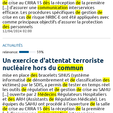
de
crise au CRRA 15
dès
la réception
de
la première
[...] d'assurer une
communication
interservices
efficace. Les procédures spécifiques
de
gestion
de
crise en cas
de
risque NRBC-E ont été appliquées avec
comme principaux objectifs d'assurer la protection
des
personnels
12/04/2024 02:00
ACTUALITÉS
relevance:
59%
Un exercice d'attentat terroriste
nucléaire hors du
commun
mise en place
des
bracelets SINUS (système
informatisé
de
dénombrement et
de
classification
des
victimes) par le SDIS, a permis
de
tester en temps réel
les outils
de
régulation et
de
gestion
de
crise au SAMU
[...] ouverte par 2
Médecins
Régulateurs Hospitaliers
et
des
ARM (Assistants
de
Régulation Médicale). Les
équipes du SAMU ont procédé à l'ouverture
de
la salle
de
crise au CRRA 15
dès
la réception
de
la première