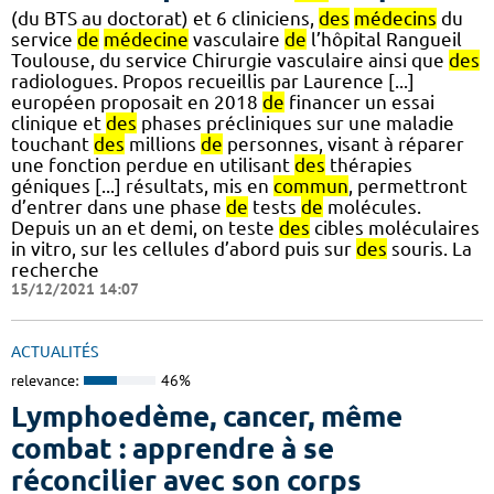
(du BTS au doctorat) et 6 cliniciens,
des
médecins
du
service
de
médecine
vasculaire
de
l’hôpital Rangueil
Toulouse, du service Chirurgie vasculaire ainsi que
des
radiologues. Propos recueillis par Laurence [...]
européen proposait en 2018
de
financer un essai
clinique et
des
phases précliniques sur une maladie
touchant
des
millions
de
personnes, visant à réparer
une fonction perdue en utilisant
des
thérapies
géniques [...] résultats, mis en
commun
, permettront
d’entrer dans une phase
de
tests
de
molécules.
Depuis un an et demi, on teste
des
cibles moléculaires
in vitro, sur les cellules d’abord puis sur
des
souris. La
recherche
15/12/2021 14:07
ACTUALITÉS
relevance:
46%
Lymphoedème, cancer, même
combat : apprendre à se
réconcilier avec son corps