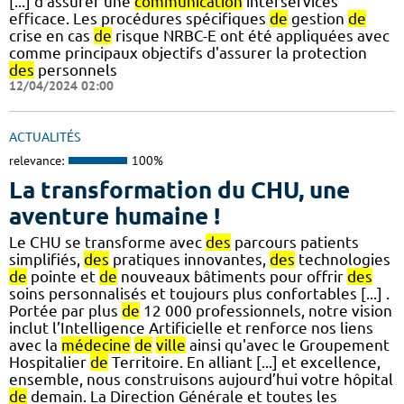
[...] d'assurer une
communication
interservices
efficace. Les procédures spécifiques
de
gestion
de
crise en cas
de
risque NRBC-E ont été appliquées avec
comme principaux objectifs d'assurer la protection
des
personnels
12/04/2024 02:00
ACTUALITÉS
relevance:
100%
La transformation du CHU, une
aventure humaine !
Le CHU se transforme avec
des
parcours patients
simplifiés,
des
pratiques innovantes,
des
technologies
de
pointe et
de
nouveaux bâtiments pour offrir
des
soins personnalisés et toujours plus confortables [...] .
Portée par plus
de
12 000 professionnels, notre vision
inclut l’Intelligence Artificielle et renforce nos liens
avec la
médecine
de
ville
ainsi qu'avec le Groupement
Hospitalier
de
Territoire. En alliant [...] et excellence,
ensemble, nous construisons aujourd’hui votre hôpital
de
demain. La Direction Générale et toutes les