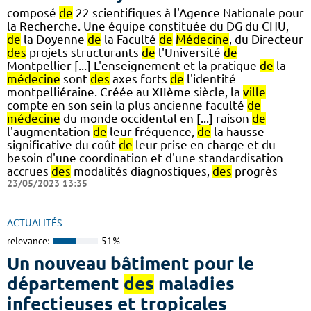
composé
de
22 scientifiques à l'Agence Nationale pour
la Recherche. Une équipe constituée du DG du CHU,
de
la Doyenne
de
la Faculté
de
Médecine
, du Directeur
des
projets structurants
de
l'Université
de
Montpellier [...] L'enseignement et la pratique
de
la
médecine
sont
des
axes forts
de
l'identité
montpelliéraine. Créée au XIIème siècle, la
ville
compte en son sein la plus ancienne faculté
de
médecine
du monde occidental en [...] raison
de
l'augmentation
de
leur fréquence,
de
la hausse
significative du coût
de
leur prise en charge et du
besoin d'une coordination et d'une standardisation
accrues
des
modalités diagnostiques,
des
progrès
23/05/2023 13:35
ACTUALITÉS
relevance:
51%
Un nouveau bâtiment pour le
département
des
maladies
infectieuses et tropicales