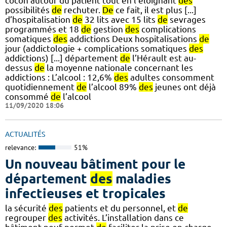
cocon autour du patient tout en l’éloignant
des
possibilités
de
rechuter.
De
ce fait, il est plus [...]
d’hospitalisation
de
32 lits avec 15 lits
de
sevrages
programmés et 18
de
gestion
des
complications
somatiques
des
addictions Deux hospitalisations
de
jour (addictologie + complications somatiques
des
addictions) [...] département
de
l’Hérault est au-
dessus
de
la moyenne nationale concernant les
addictions : L’alcool : 12,6%
des
adultes consomment
quotidiennement
de
l’alcool 89%
des
jeunes ont déjà
consommé
de
l’alcool
11/09/2020 18:06
ACTUALITÉS
relevance:
51%
Un nouveau bâtiment pour le
département
des
maladies
infectieuses et tropicales
la sécurité
des
patients et du personnel, et
de
regrouper
des
activités. L’installation dans ce