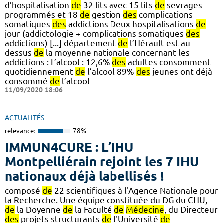
d’hospitalisation
de
32 lits avec 15 lits
de
sevrages
programmés et 18
de
gestion
des
complications
somatiques
des
addictions Deux hospitalisations
de
jour (addictologie + complications somatiques
des
addictions) [...] département
de
l’Hérault est au-
dessus
de
la moyenne nationale concernant les
addictions : L’alcool : 12,6%
des
adultes consomment
quotidiennement
de
l’alcool 89%
des
jeunes ont déjà
consommé
de
l’alcool
11/09/2020 18:06
ACTUALITÉS
relevance:
78%
IMMUN4CURE : L’IHU
Montpelliérain rejoint les 7 IHU
nationaux déjà labellisés !
composé
de
22 scientifiques à l'Agence Nationale pour
la Recherche. Une équipe constituée du DG du CHU,
de
la Doyenne
de
la Faculté
de
Médecine
, du Directeur
des
projets structurants
de
l'Université
de