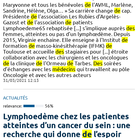
Maryvonne et tous les bénévoles
de
l’AVML, Marlène,
Sandrine, Hélène, Olga… » Sa carrière change
de
cap.
Présidente
de
l’association Les Rubies d'Argelès-
Gazost et
de
l’association
de
patients
Lymphoedeme65 rebaptisée [...] s’implique auprès
des
femmes, atteintes ou pas d’un lymphœdème. Depuis
2015, Virginie enchaine. Elle enseigne à l’Institut
de
formation
de
masso-kinésithérapie (IFMK)
de
Toulouse et accueille
des
stagiaires pour [...] étroite
collaboration avec les chirurgiens et les oncologues
de
la clinique
de
l’Ormeau
de
Tarbes.
Des
soirées
d’échanges avec les
médecins
qui travaillent au pôle
Oncologie et avec les autres acteurs
31/03/2021 12:13
ACTUALITÉS
relevance:
56%
Lymphoedème chez les patientes
atteintes d’un cancer du sein : une
recherche qui donne
de
l’espoir