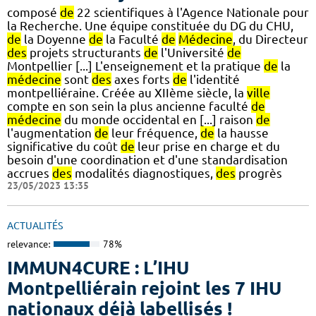
composé
de
22 scientifiques à l'Agence Nationale pour
la Recherche. Une équipe constituée du DG du CHU,
de
la Doyenne
de
la Faculté
de
Médecine
, du Directeur
des
projets structurants
de
l'Université
de
Montpellier [...] L'enseignement et la pratique
de
la
médecine
sont
des
axes forts
de
l'identité
montpelliéraine. Créée au XIIème siècle, la
ville
compte en son sein la plus ancienne faculté
de
médecine
du monde occidental en [...] raison
de
l'augmentation
de
leur fréquence,
de
la hausse
significative du coût
de
leur prise en charge et du
besoin d'une coordination et d'une standardisation
accrues
des
modalités diagnostiques,
des
progrès
23/05/2023 13:35
ACTUALITÉS
relevance:
78%
IMMUN4CURE : L’IHU
Montpelliérain rejoint les 7 IHU
nationaux déjà labellisés !