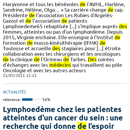
Maryvonne et tous les bénévoles
de
l’AVML, Marlène,
Sandrine, Hélène, Olga… » Sa carrière change
de
cap.
Présidente
de
l’association Les Rubies d'Argelès-
Gazost et
de
l’association
de
patients
Lymphoedeme65 rebaptisée [...] s’implique auprès
des
femmes, atteintes ou pas d’un lymphœdème. Depuis
2015, Virginie enchaine. Elle enseigne à l’Institut
de
formation
de
masso-kinésithérapie (IFMK)
de
Toulouse et accueille
des
stagiaires pour [...] étroite
collaboration avec les chirurgiens et les oncologues
de
la clinique
de
l’Ormeau
de
Tarbes.
Des
soirées
d’échanges avec les
médecins
qui travaillent au pôle
Oncologie et avec les autres acteurs
31/03/2021 12:13
ACTUALITÉS
relevance:
56%
Lymphoedème chez les patientes
atteintes d’un cancer du sein : une
recherche qui donne
de
l’espoir