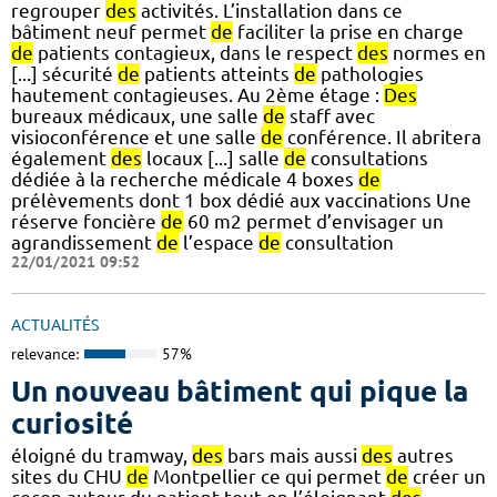
regrouper
des
activités. L’installation dans ce
bâtiment neuf permet
de
faciliter la prise en charge
de
patients contagieux, dans le respect
des
normes en
[...] sécurité
de
patients atteints
de
pathologies
hautement contagieuses. Au 2ème étage :
Des
bureaux médicaux, une salle
de
staff avec
visioconférence et une salle
de
conférence. Il abritera
également
des
locaux [...] salle
de
consultations
dédiée à la recherche médicale 4 boxes
de
prélèvements dont 1 box dédié aux vaccinations Une
réserve foncière
de
60 m2 permet d’envisager un
agrandissement
de
l’espace
de
consultation
22/01/2021 09:52
ACTUALITÉS
relevance:
57%
Un nouveau bâtiment qui pique la
curiosité
éloigné du tramway,
des
bars mais aussi
des
autres
sites du CHU
de
Montpellier ce qui permet
de
créer un