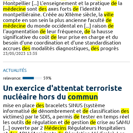
Montpellier [...] L'enseignement et la pratique
de
la
médecine
sont
des
axes forts
de
l'identité
montpelliéraine. Créée au XIIème siècle, la
ville
compte en son sein la plus ancienne faculté
de
médecine
du monde occidental en [...] raison
de
l'augmentation
de
leur fréquence,
de
la hausse
significative du coût
de
leur prise en charge et du
besoin d'une coordination et d'une standardisation
accrues
des
modalités diagnostiques,
des
progrès
23/05/2023 13:35
ACTUALITÉS
relevance:
59%
Un exercice d'attentat terroriste
nucléaire hors du
commun
mise en place
des
bracelets SINUS (système
informatisé
de
dénombrement et
de
classification
des
victimes) par le SDIS, a permis
de
tester en temps réel
les outils
de
régulation et
de
gestion
de
crise au SAMU
[...] ouverte par 2
Médecins
Régulateurs Hospitaliers