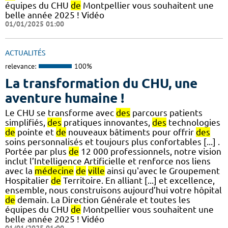
équipes du CHU
de
Montpellier vous souhaitent une
belle année 2025 ! Vidéo
01/01/2025 01:00
ACTUALITÉS
relevance:
100%
La transformation du CHU, une
aventure humaine !
Le CHU se transforme avec
des
parcours patients
simplifiés,
des
pratiques innovantes,
des
technologies
de
pointe et
de
nouveaux bâtiments pour offrir
des
soins personnalisés et toujours plus confortables [...] .
Portée par plus
de
12 000 professionnels, notre vision
inclut l’Intelligence Artificielle et renforce nos liens
avec la
médecine
de
ville
ainsi qu'avec le Groupement
Hospitalier
de
Territoire. En alliant [...] et excellence,
ensemble, nous construisons aujourd’hui votre hôpital
de
demain. La Direction Générale et toutes les
équipes du CHU
de
Montpellier vous souhaitent une
belle année 2025 ! Vidéo
01/01/2025 01:00