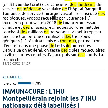
(du BTS au doctorat) et 6 cliniciens,
des
médecins
du
service
de
médecine
vasculaire
de
l’hôpital Rangueil
Toulouse, du service Chirurgie vasculaire ainsi que
des
radiologues. Propos recueillis par Laurence [...]
européen proposait en 2018
de
financer un essai
clinique et
des
phases précliniques sur une maladie
touchant
des
millions
de
personnes, visant à réparer
une fonction perdue en utilisant
des
thérapies
géniques [...] résultats, mis en
commun
, permettront
d’entrer dans une phase
de
tests
de
molécules.
Depuis un an et demi, on teste
des
cibles moléculaires
in vitro, sur les cellules d’abord puis sur
des
souris. La
recherche
15/12/2021 14:07
ACTUALITÉS
relevance:
78%
IMMUN4CURE : L’IHU
Montpelliérain rejoint les 7 IHU
nationaux déjà labellisés !