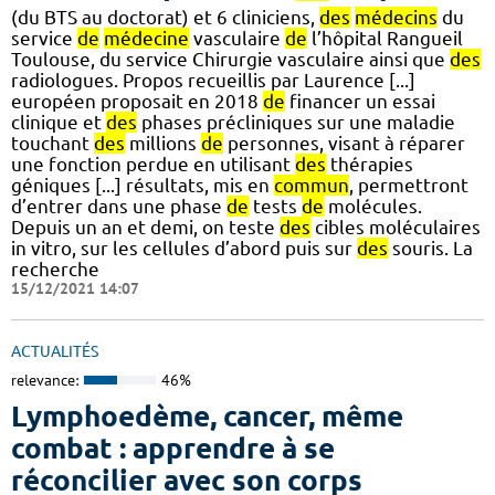
(du BTS au doctorat) et 6 cliniciens,
des
médecins
du
service
de
médecine
vasculaire
de
l’hôpital Rangueil
Toulouse, du service Chirurgie vasculaire ainsi que
des
radiologues. Propos recueillis par Laurence [...]
européen proposait en 2018
de
financer un essai
clinique et
des
phases précliniques sur une maladie
touchant
des
millions
de
personnes, visant à réparer
une fonction perdue en utilisant
des
thérapies
géniques [...] résultats, mis en
commun
, permettront
d’entrer dans une phase
de
tests
de
molécules.
Depuis un an et demi, on teste
des
cibles moléculaires
in vitro, sur les cellules d’abord puis sur
des
souris. La
recherche
15/12/2021 14:07
ACTUALITÉS
relevance:
46%
Lymphoedème, cancer, même
combat : apprendre à se
réconcilier avec son corps