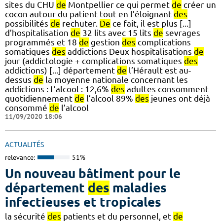
sites du CHU
de
Montpellier ce qui permet
de
créer un
cocon autour du patient tout en l’éloignant
des
possibilités
de
rechuter.
De
ce fait, il est plus [...]
d’hospitalisation
de
32 lits avec 15 lits
de
sevrages
programmés et 18
de
gestion
des
complications
somatiques
des
addictions Deux hospitalisations
de
jour (addictologie + complications somatiques
des
addictions) [...] département
de
l’Hérault est au-
dessus
de
la moyenne nationale concernant les
addictions : L’alcool : 12,6%
des
adultes consomment
quotidiennement
de
l’alcool 89%
des
jeunes ont déjà
consommé
de
l’alcool
11/09/2020 18:06
ACTUALITÉS
relevance:
51%
Un nouveau bâtiment pour le
département
des
maladies
infectieuses et tropicales
la sécurité
des
patients et du personnel, et
de