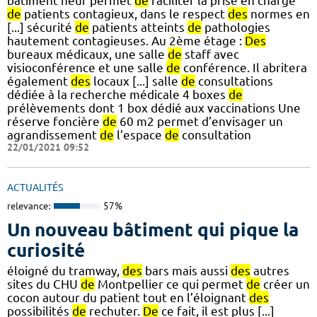
bâtiment neuf permet
de
faciliter la prise en charge
de
patients contagieux, dans le respect
des
normes en
[...] sécurité
de
patients atteints
de
pathologies
hautement contagieuses. Au 2ème étage :
Des
bureaux médicaux, une salle
de
staff avec
visioconférence et une salle
de
conférence. Il abritera
également
des
locaux [...] salle
de
consultations
dédiée à la recherche médicale 4 boxes
de
prélèvements dont 1 box dédié aux vaccinations Une
réserve foncière
de
60 m2 permet d’envisager un
agrandissement
de
l’espace
de
consultation
22/01/2021 09:52
ACTUALITÉS
relevance:
57%
Un nouveau bâtiment qui pique la
curiosité
éloigné du tramway,
des
bars mais aussi
des
autres
sites du CHU
de
Montpellier ce qui permet
de
créer un
cocon autour du patient tout en l’éloignant
des
possibilités
de
rechuter.
De
ce fait, il est plus [...]