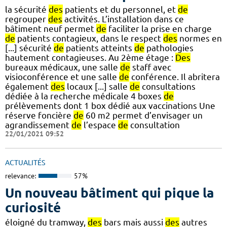
la sécurité
des
patients et du personnel, et
de
regrouper
des
activités. L’installation dans ce
bâtiment neuf permet
de
faciliter la prise en charge
de
patients contagieux, dans le respect
des
normes en
[...] sécurité
de
patients atteints
de
pathologies
hautement contagieuses. Au 2ème étage :
Des
bureaux médicaux, une salle
de
staff avec
visioconférence et une salle
de
conférence. Il abritera
également
des
locaux [...] salle
de
consultations
dédiée à la recherche médicale 4 boxes
de
prélèvements dont 1 box dédié aux vaccinations Une
réserve foncière
de
60 m2 permet d’envisager un
agrandissement
de
l’espace
de
consultation
22/01/2021 09:52
ACTUALITÉS
relevance:
57%
Un nouveau bâtiment qui pique la
curiosité
éloigné du tramway,
des
bars mais aussi
des
autres