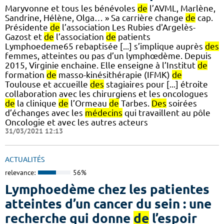
Maryvonne et tous les bénévoles
de
l’AVML, Marlène,
Sandrine, Hélène, Olga… » Sa carrière change
de
cap.
Présidente
de
l’association Les Rubies d'Argelès-
Gazost et
de
l’association
de
patients
Lymphoedeme65 rebaptisée [...] s’implique auprès
des
femmes, atteintes ou pas d’un lymphœdème. Depuis
2015, Virginie enchaine. Elle enseigne à l’Institut
de
formation
de
masso-kinésithérapie (IFMK)
de
Toulouse et accueille
des
stagiaires pour [...] étroite
collaboration avec les chirurgiens et les oncologues
de
la clinique
de
l’Ormeau
de
Tarbes.
Des
soirées
d’échanges avec les
médecins
qui travaillent au pôle
Oncologie et avec les autres acteurs
31/03/2021 12:13
ACTUALITÉS
relevance:
56%
Lymphoedème chez les patientes
atteintes d’un cancer du sein : une
recherche qui donne
de
l’espoir