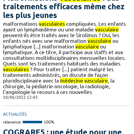
traitements efficaces même chez
les plus jeunes
malformations
vasculaires
compliquées. Les enfants
ayant un lymphœdème ou une maladie
vasculaire
peuvent-ils être traités avec le Sirolimus ? Oui, les
enfants nés avec une malformation
vasculaire
ou
lymphatique [...] malformation
vasculaire
ou
lymphatique. A ce titre, il participe aux staffs et aux
consultations multidisciplinaires mensuelles locales.
Quels sont les traitements habituels des maladies
vasculaires
? Pour traiter [...] patient malgré les
traitements administrés, on discute de façon
pluridisciplinaire avec la
médecine
vasculaire
, la
chirurgie, la pédiatrie-oncologie, la radiologie,
l’angiologie le recours à ces nouvelles
10/06/2022 12:43
ACTUALITÉS
relevance:
100%
COGRARE5 : une étude pour une