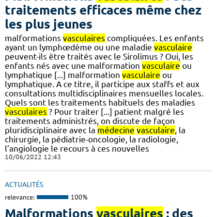
traitements efficaces même chez
les plus jeunes
malformations
vasculaires
compliquées. Les enfants
ayant un lymphœdème ou une maladie
vasculaire
peuvent-ils être traités avec le Sirolimus ? Oui, les
enfants nés avec une malformation
vasculaire
ou
lymphatique [...] malformation
vasculaire
ou
lymphatique. A ce titre, il participe aux staffs et aux
consultations multidisciplinaires mensuelles locales.
Quels sont les traitements habituels des maladies
vasculaires
? Pour traiter [...] patient malgré les
traitements administrés, on discute de façon
pluridisciplinaire avec la
médecine
vasculaire
, la
chirurgie, la pédiatrie-oncologie, la radiologie,
l’angiologie le recours à ces nouvelles
10/06/2022 12:43
ACTUALITÉS
relevance:
100%
Malformations
vasculaires
: des