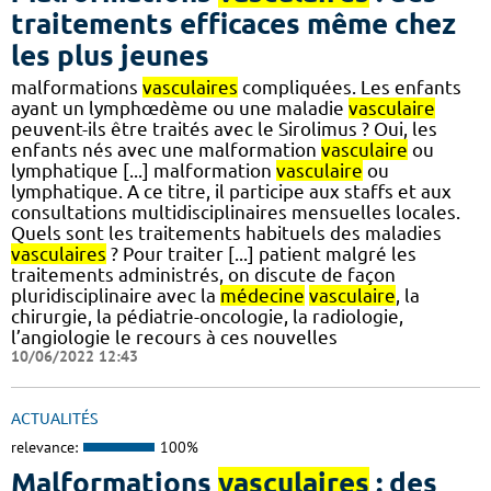
traitements efficaces même chez
les plus jeunes
malformations
vasculaires
compliquées. Les enfants
ayant un lymphœdème ou une maladie
vasculaire
peuvent-ils être traités avec le Sirolimus ? Oui, les
enfants nés avec une malformation
vasculaire
ou
lymphatique [...] malformation
vasculaire
ou
lymphatique. A ce titre, il participe aux staffs et aux
consultations multidisciplinaires mensuelles locales.
Quels sont les traitements habituels des maladies
vasculaires
? Pour traiter [...] patient malgré les
traitements administrés, on discute de façon
pluridisciplinaire avec la
médecine
vasculaire
, la
chirurgie, la pédiatrie-oncologie, la radiologie,
l’angiologie le recours à ces nouvelles
10/06/2022 12:43
ACTUALITÉS
relevance:
100%
Malformations
vasculaires
: des