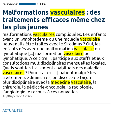
relevance:
100%
Malformations
vasculaires
: des
traitements efficaces même chez
les plus jeunes
malformations
vasculaires
compliquées. Les enfants
ayant un lymphœdème ou une maladie
vasculaire
peuvent-ils être traités avec le Sirolimus ? Oui, les
enfants nés avec une malformation
vasculaire
ou
lymphatique [...] malformation
vasculaire
ou
lymphatique. A ce titre, il participe aux staffs et aux
consultations multidisciplinaires mensuelles locales.
Quels sont les traitements habituels des maladies
vasculaires
? Pour traiter [...] patient malgré les
traitements administrés, on discute de façon
pluridisciplinaire avec la
médecine
vasculaire
, la
chirurgie, la pédiatrie-oncologie, la radiologie,
l’angiologie le recours à ces nouvelles
10/06/2022 12:43
ACTUALITÉS