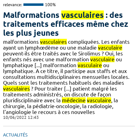
relevance:
100%
Malformations
vasculaires
: des
traitements efficaces même chez
les plus jeunes
malformations
vasculaires
compliquées. Les enfants
ayant un lymphœdème ou une maladie
vasculaire
peuvent-ils être traités avec le Sirolimus ? Oui, les
enfants nés avec une malformation
vasculaire
ou
lymphatique [...] malformation
vasculaire
ou
lymphatique. A ce titre, il participe aux staffs et aux
consultations multidisciplinaires mensuelles locales.
Quels sont les traitements habituels des maladies
vasculaires
? Pour traiter [...] patient malgré les
traitements administrés, on discute de façon
pluridisciplinaire avec la
médecine
vasculaire
, la
chirurgie, la pédiatrie-oncologie, la radiologie,
l’angiologie le recours à ces nouvelles
10/06/2022 12:43
ACTUALITÉS