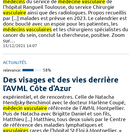
médecins
du service de
médecine
vasculaire
de
l’hôpital Rangueil Toulouse, du service Chirurgie
vasculaire
ainsi que des radiologues. Propos recueillis
par [...] malades est prévue en 2023. Le calendrier est
donc bouclé avec un espoir pour les patientes, les
médecins
vasculaires
et les chirurgiens spécialistes du
cancer du sein, conclut la chercheuse, positive. Zoom
sur…
15/12/2021 14:07
ACTUALITÉS
relevance:
58%
Des visages et des vies derrière
l’AVML Côte d’Azur
expérientiel, et de rencontres. Celle de Natacha
Mendjsky-Benchimol avec le docteur Marlène Coupé,
médecin
vasculaire
référente de l’AVML Montpellier.
Puis de Natacha avec Brigitte Daniel et son fils,
Matthieu [...] Matthieu, tous deux suivis par le Centre
de référence des maladies lymphatiques et
vasculaires
rares de l’hôpital St-Eloi à Montpellier. «