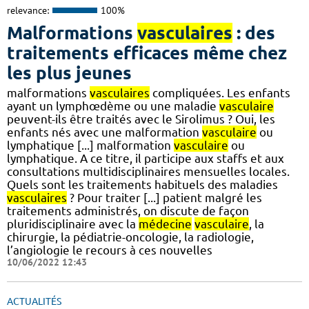
relevance:
100%
Malformations
vasculaires
: des
traitements efficaces même chez
les plus jeunes
malformations
vasculaires
compliquées. Les enfants
ayant un lymphœdème ou une maladie
vasculaire
peuvent-ils être traités avec le Sirolimus ? Oui, les
enfants nés avec une malformation
vasculaire
ou
lymphatique [...] malformation
vasculaire
ou
lymphatique. A ce titre, il participe aux staffs et aux
consultations multidisciplinaires mensuelles locales.
Quels sont les traitements habituels des maladies
vasculaires
? Pour traiter [...] patient malgré les
traitements administrés, on discute de façon
pluridisciplinaire avec la
médecine
vasculaire
, la
chirurgie, la pédiatrie-oncologie, la radiologie,
l’angiologie le recours à ces nouvelles
10/06/2022 12:43
ACTUALITÉS