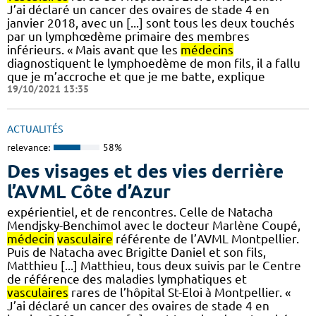
J’ai déclaré un cancer des ovaires de stade 4 en
janvier 2018, avec un [...] sont tous les deux touchés
par un lymphœdème primaire des membres
inférieurs. « Mais avant que les
médecins
diagnostiquent le lymphoedème de mon fils, il a fallu
que je m’accroche et que je me batte, explique
19/10/2021 13:35
ACTUALITÉS
relevance:
58%
Des visages et des vies derrière
l’AVML Côte d’Azur
expérientiel, et de rencontres. Celle de Natacha
Mendjsky-Benchimol avec le docteur Marlène Coupé,
médecin
vasculaire
référente de l’AVML Montpellier.
Puis de Natacha avec Brigitte Daniel et son fils,
Matthieu [...] Matthieu, tous deux suivis par le Centre
de référence des maladies lymphatiques et
vasculaires
rares de l’hôpital St-Eloi à Montpellier. «
J’ai déclaré un cancer des ovaires de stade 4 en