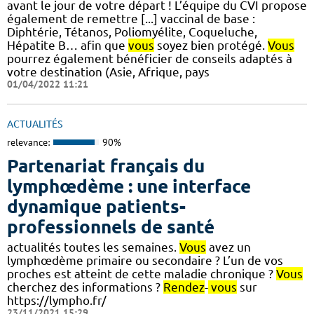
avant le jour de votre départ ! L’équipe du CVI propose
également de remettre [...] vaccinal de base :
Diphtérie, Tétanos, Poliomyélite, Coqueluche,
Hépatite B… afin que
vous
soyez bien protégé.
Vous
pourrez également bénéficier de conseils adaptés à
votre destination (Asie, Afrique, pays
01/04/2022 11:21
ACTUALITÉS
relevance:
90%
Partenariat français du
lymphœdème : une interface
dynamique patients-
professionnels de santé
actualités toutes les semaines.
Vous
avez un
lymphœdème primaire ou secondaire ? L’un de vos
proches est atteint de cette maladie chronique ?
Vous
cherchez des informations ?
Rendez
-
vous
sur
https://lympho.fr/
23/11/2021 15:29