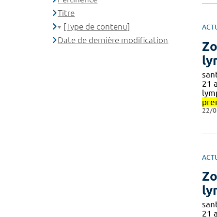
Titre
[Type de contenu]
ACT
Date de dernière modification
Zo
ly
san
21 
lym
pre
22/0
ACT
Zo
ly
san
21 