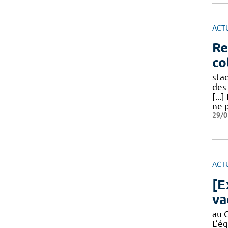
ACT
Re
co
sta
des
[...
ne 
29/0
ACT
[E
va
au 
L’é