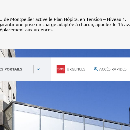
 de Montpellier active le Plan Hôpital en Tension – Niveau 1.
arantir une prise en charge adaptée à chacun, appelez le 15 av
déplacement aux urgences.
URGENCES
ACCÈS RAPIDES
ES PORTAILS