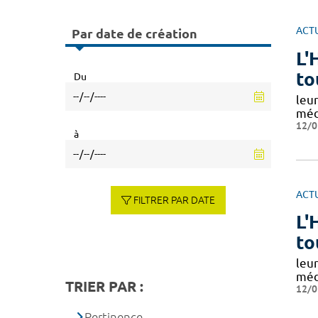
ACT
Par date de création
L'
to
Du
leur
méd
12/0
à
ACT
FILTRER PAR DATE
L'
to
leur
méd
TRIER PAR :
12/0
Pertinence