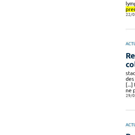
lym
pre
22/0
ACT
Re
co
sta
des
[...
ne 
29/0
ACT