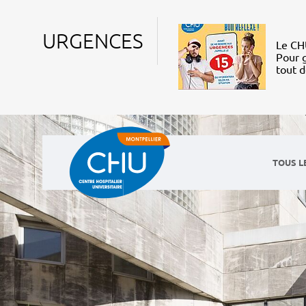
URGENCES
Le CHU
Pour g
tout 
TOUS L