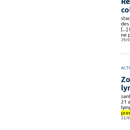
Re
co
sta
des
[...
ne 
29/0
ACT
Zo
ly
san
21 
lym
pre
22/0