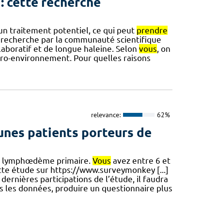
 cette recherche
un traitement potentiel, ce qui peut
prendre
e recherche par la communauté scientifique
collaboratif et de longue haleine. Selon
vous
, on
ro-environnement. Pour quelles raisons
relevance:
62%
eunes patients porteurs de
 de lymphœdème primaire.
Vous
avez entre 6 et
ette étude sur https://www.surveymonkey [...]
rnières participations de l’étude, il faudra
s les données, produire un questionnaire plus