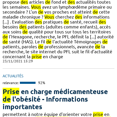
propose
des
articles
de
fond et
des
actualités toutes
les semaines.
Vous
avez un lymphœdème primaire ou
secondaire ? L’un
de
vos proches est atteint
de
cette
maladie chronique ?
Vous
cherchez
des
informations
[...] . Evaluation
des
pratiques
de
santé, recueil
des
besoins
des
patients (adultes comme enfants), accès
aux soins
de
qualité pour tous sur tous les territoires
de
l’Hexagone, recherche, le PFL définit la [...] autorité
de
santé (HAS). Le fil
de
l’actualité Témoignages
de
patients, paroles
de
professionnels, avancée
de
la
recherche, le site internet du PFL suit le fil d’actualité
concernant la
prise
en charge
23/11/2021 15:29
ACTUALITÉS
relevance:
92%
Prise
en charge médicamenteuse
de
l'obésité - Informations
importantes
permettent à notre équipe d'orienter votre
prise
en