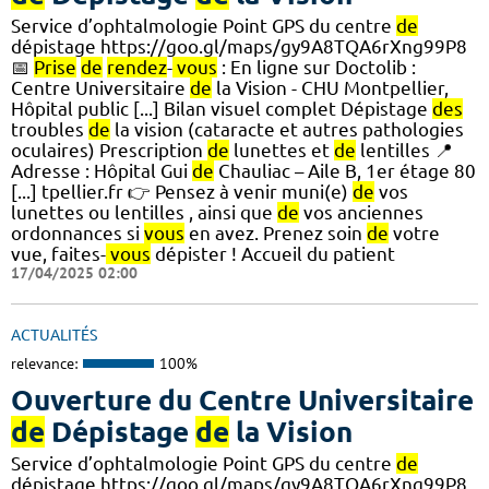
Service d’ophtalmologie Point GPS du centre
de
dépistage https://goo.gl/maps/gy9A8TQA6rXng99P8
📅
Prise
de
rendez
-
vous
: En ligne sur Doctolib :
Centre Universitaire
de
la Vision - CHU Montpellier,
Hôpital public [...] Bilan visuel complet Dépistage
des
troubles
de
la vision (cataracte et autres pathologies
oculaires) Prescription
de
lunettes et
de
lentilles 📍
Adresse : Hôpital Gui
de
Chauliac – Aile B, 1er étage 80
[...] tpellier.fr 👉 Pensez à venir muni(e)
de
vos
lunettes ou lentilles , ainsi que
de
vos anciennes
ordonnances si
vous
en avez. Prenez soin
de
votre
vue, faites-
vous
dépister ! Accueil du patient
17/04/2025 02:00
ACTUALITÉS
relevance:
100%
Ouverture du Centre Universitaire
de
Dépistage
de
la Vision
Service d’ophtalmologie Point GPS du centre
de
dépistage https://goo.gl/maps/gy9A8TQA6rXng99P8