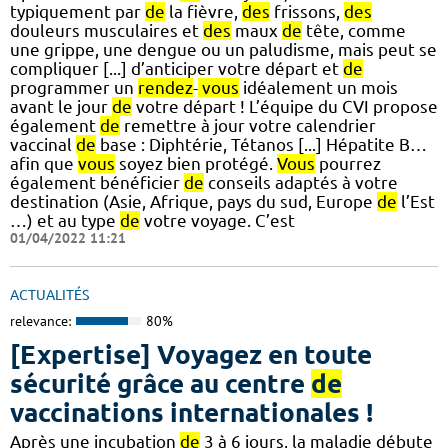
typiquement par
de
la fièvre,
des
frissons,
des
douleurs musculaires et
des
maux
de
tête, comme
une grippe, une dengue ou un paludisme, mais peut se
compliquer [...] d’anticiper votre départ et
de
programmer un
rendez
-
vous
idéalement un mois
avant le jour
de
votre départ ! L’équipe du CVI propose
également
de
remettre à jour votre calendrier
vaccinal
de
base : Diphtérie, Tétanos [...] Hépatite B…
afin que
vous
soyez bien protégé.
Vous
pourrez
également bénéficier
de
conseils adaptés à votre
destination (Asie, Afrique, pays du sud, Europe
de
l’Est
…) et au type
de
votre voyage. C’est
01/04/2022 11:21
ACTUALITÉS
relevance:
80%
[Expertise] Voyagez en toute
sécurité grâce au centre
de
vaccinations internationales !
Après une incubation
de
3 à 6 jours, la maladie débute