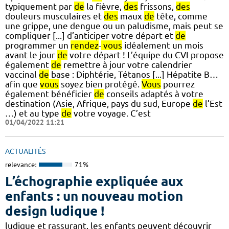
typiquement par
de
la fièvre,
des
frissons,
des
douleurs musculaires et
des
maux
de
tête, comme
une grippe, une dengue ou un paludisme, mais peut se
compliquer [...] d’anticiper votre départ et
de
programmer un
rendez
-
vous
idéalement un mois
avant le jour
de
votre départ ! L’équipe du CVI propose
également
de
remettre à jour votre calendrier
vaccinal
de
base : Diphtérie, Tétanos [...] Hépatite B…
afin que
vous
soyez bien protégé.
Vous
pourrez
également bénéficier
de
conseils adaptés à votre
destination (Asie, Afrique, pays du sud, Europe
de
l’Est
…) et au type
de
votre voyage. C’est
01/04/2022 11:21
ACTUALITÉS
relevance:
71%
L’échographie expliquée aux
enfants : un nouveau motion
design ludique !
ludique et rassurant, les enfants peuvent découvrir