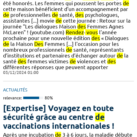
été honorés. Les femmes qui poussent les portes
de
cette maison bénéficient d’un accompagnement par
de
professionnelles
de
santé,
des
psychologues,
assistantes [...] movie
de
cette journée : Retour sur la
journée "Les dialogues Maison
des
Femmes Agnes
McLaren" ! (youtube.com)
Rendez
-
vous
l’année
prochaine pour une nouvelle édition
des
« Dialogues
de
la Maison
Des
Femmes [...] l’occasion pour les
nombreux professionnels
de
santé, représentants
d’institutions et partenaires d’échanger autour
de
la
santé
des
femmes victimes
de
violences et
des
différentes réponses que peuvent apporter
03/12/2024 01:00
ACTUALITÉS
relevance:
80%
[Expertise] Voyagez en toute
sécurité grâce au centre
de
vaccinations internationales !
Après une incubation
de
3 à 6 jours, la maladie débute