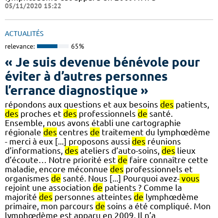
05/11/2020 15:22
ACTUALITÉS
relevance:
65%
« Je suis devenue bénévole pour
éviter à d’autres personnes
l’errance diagnostique »
répondons aux questions et aux besoins
des
patients,
des
proches et
des
professionnels
de
santé.
Ensemble, nous avons établi une cartographie
régionale
des
centres
de
traitement du lymphœdème
- merci à eux [...] proposons aussi
des
réunions
d’informations,
des
ateliers d’auto-soins,
des
lieux
d’écoute… Notre priorité est
de
faire connaître cette
maladie, encore méconnue
des
professionnels et
organismes
de
santé. Nous [...] Pourquoi avez-
vous
rejoint une association
de
patients ? Comme la
majorité
des
personnes atteintes
de
lymphœdème
primaire, mon parcours
de
soins a été compliqué. Mon
lymphœdème est apparu en 2009. Il n’a