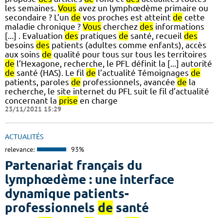
les semaines.
Vous
avez un lymphœdème primaire ou
secondaire ? L’un
de
vos proches est atteint
de
cette
maladie chronique ?
Vous
cherchez
des
informations
[...] . Evaluation
des
pratiques
de
santé, recueil
des
besoins
des
patients (adultes comme enfants), accès
aux soins
de
qualité pour tous sur tous les territoires
de
l’Hexagone, recherche, le PFL définit la [...] autorité
de
santé (HAS). Le fil
de
l’actualité Témoignages
de
patients, paroles
de
professionnels, avancée
de
la
recherche, le site internet du PFL suit le fil d’actualité
concernant la
prise
en charge
23/11/2021 15:29
ACTUALITÉS
relevance:
93%
Partenariat français du
lymphœdème : une interface
dynamique patients-
professionnels
de
santé