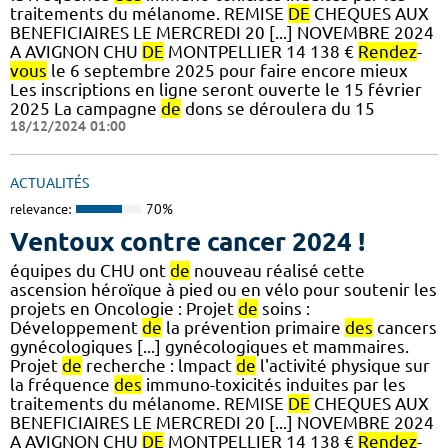
traitements du mélanome. REMISE
DE
CHEQUES AUX
BENEFICIAIRES LE MERCREDI 20 [...] NOVEMBRE 2024
A AVIGNON CHU
DE
MONTPELLIER 14 138 €
Rendez
-
vous
le 6 septembre 2025 pour faire encore mieux
Les inscriptions en ligne seront ouverte le 15 février
2025 La campagne
de
dons se déroulera du 15
18/12/2024 01:00
ACTUALITÉS
relevance:
70%
Ventoux contre cancer 2024 !
équipes du CHU ont
de
nouveau réalisé cette
ascension héroïque à pied ou en vélo pour soutenir les
projets en Oncologie : Projet
de
soins :
Développement
de
la prévention primaire
des
cancers
gynécologiques [...] gynécologiques et mammaires.
Projet
de
recherche : lmpact
de
l'activité physique sur
la fréquence
des
immuno-toxicités induites par les
traitements du mélanome. REMISE
DE
CHEQUES AUX
BENEFICIAIRES LE MERCREDI 20 [...] NOVEMBRE 2024
A AVIGNON CHU
DE
MONTPELLIER 14 138 €
Rendez
-