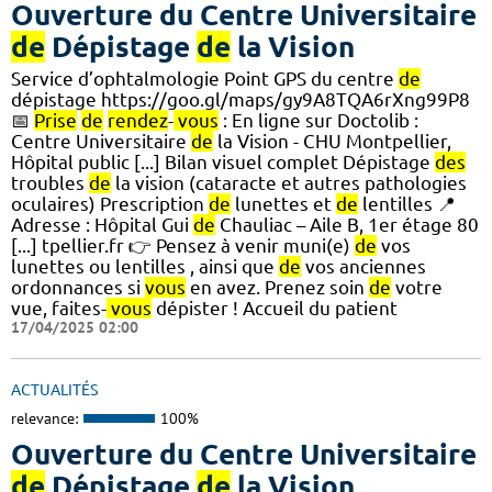
Ouverture du Centre Universitaire
de
Dépistage
de
la Vision
Service d’ophtalmologie Point GPS du centre
de
dépistage https://goo.gl/maps/gy9A8TQA6rXng99P8
📅
Prise
de
rendez
-
vous
: En ligne sur Doctolib :
Centre Universitaire
de
la Vision - CHU Montpellier,
Hôpital public [...] Bilan visuel complet Dépistage
des
troubles
de
la vision (cataracte et autres pathologies
oculaires) Prescription
de
lunettes et
de
lentilles 📍
Adresse : Hôpital Gui
de
Chauliac – Aile B, 1er étage 80
[...] tpellier.fr 👉 Pensez à venir muni(e)
de
vos
lunettes ou lentilles , ainsi que
de
vos anciennes
ordonnances si
vous
en avez. Prenez soin
de
votre
vue, faites-
vous
dépister ! Accueil du patient
17/04/2025 02:00
ACTUALITÉS
relevance:
100%
Ouverture du Centre Universitaire
de
Dépistage
de
la Vision