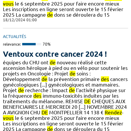
vous
le 6 septembre 2025 pour faire encore mieux
Les inscriptions en ligne seront ouverte le 15 février
2025 La campagne
de
dons se déroulera du 15
18/12/2024 01:00
ACTUALITÉS
relevance:
70%
Ventoux contre cancer 2024 !
équipes du CHU ont
de
nouveau réalisé cette
ascension héroïque à pied ou en vélo pour soutenir les
projets en Oncologie : Projet
de
soins :
Développement
de
la prévention primaire
des
cancers
gynécologiques [...] gynécologiques et mammaires.
Projet
de
recherche : lmpact
de
l'activité physique sur
la fréquence
des
immuno-toxicités induites par les
traitements du mélanome. REMISE
DE
CHEQUES AUX
BENEFICIAIRES LE MERCREDI 20 [...] NOVEMBRE 2024
A AVIGNON CHU
DE
MONTPELLIER 14 138 €
Rendez
-
vous
le 6 septembre 2025 pour faire encore mieux
Les inscriptions en ligne seront ouverte le 15 février
2025 La campagne
de
dons se déroulera du 15