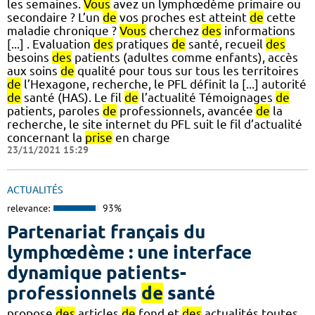
les semaines.
Vous
avez un lymphœdème primaire ou
secondaire ? L’un
de
vos proches est atteint
de
cette
maladie chronique ?
Vous
cherchez
des
informations
[...] . Evaluation
des
pratiques
de
santé, recueil
des
besoins
des
patients (adultes comme enfants), accès
aux soins
de
qualité pour tous sur tous les territoires
de
l’Hexagone, recherche, le PFL définit la [...] autorité
de
santé (HAS). Le fil
de
l’actualité Témoignages
de
patients, paroles
de
professionnels, avancée
de
la
recherche, le site internet du PFL suit le fil d’actualité
concernant la
prise
en charge
23/11/2021 15:29
ACTUALITÉS
relevance:
93%
Partenariat français du
lymphœdème : une interface
dynamique patients-
professionnels
de
santé
propose
des
articles
de
fond et
des
actualités toutes