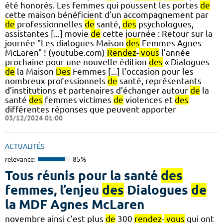
été honorés. Les femmes qui poussent les portes
de
cette maison bénéficient d’un accompagnement par
de
professionnelles
de
santé,
des
psychologues,
assistantes [...] movie
de
cette journée : Retour sur la
journée "Les dialogues Maison
des
Femmes Agnes
McLaren" ! (youtube.com)
Rendez
-
vous
l’année
prochaine pour une nouvelle édition
des
« Dialogues
de
la Maison
Des
Femmes [...] l’occasion pour les
nombreux professionnels
de
santé, représentants
d’institutions et partenaires d’échanger autour
de
la
santé
des
femmes victimes
de
violences et
des
différentes réponses que peuvent apporter
03/12/2024 01:00
ACTUALITÉS
relevance:
85%
Tous réunis pour la santé
des
femmes, l’enjeu
des
Dialogues
de
la MDF Agnes McLaren
novembre ainsi c’est plus
de
300
rendez
-
vous
qui ont