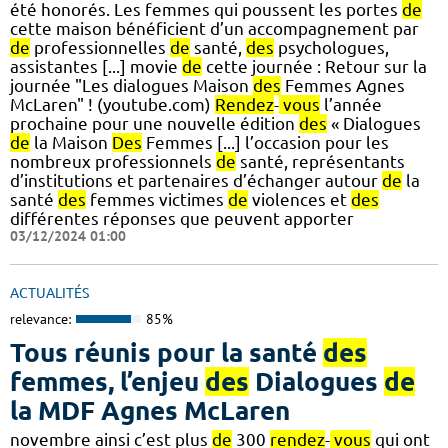
été honorés. Les femmes qui poussent les portes
de
cette maison bénéficient d’un accompagnement par
de
professionnelles
de
santé,
des
psychologues,
assistantes [...] movie
de
cette journée : Retour sur la
journée "Les dialogues Maison
des
Femmes Agnes
McLaren" ! (youtube.com)
Rendez
-
vous
l’année
prochaine pour une nouvelle édition
des
« Dialogues
de
la Maison
Des
Femmes [...] l’occasion pour les
nombreux professionnels
de
santé, représentants
d’institutions et partenaires d’échanger autour
de
la
santé
des
femmes victimes
de
violences et
des
différentes réponses que peuvent apporter
03/12/2024 01:00
ACTUALITÉS
relevance:
85%
Tous réunis pour la santé
des
femmes, l’enjeu
des
Dialogues
de
la MDF Agnes McLaren
novembre ainsi c’est plus
de
300
rendez
-
vous
qui ont