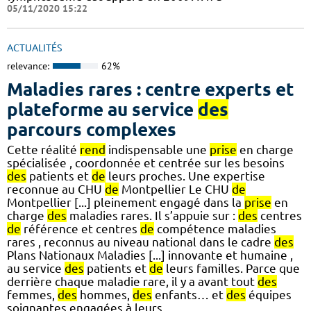
05/11/2020 15:22
ACTUALITÉS
relevance:
62%
Maladies rares : centre experts et
plateforme au service
des
parcours complexes
Cette réalité
rend
indispensable une
prise
en charge
spécialisée , coordonnée et centrée sur les besoins
des
patients et
de
leurs proches. Une expertise
reconnue au CHU
de
Montpellier Le CHU
de
Montpellier [...] pleinement engagé dans la
prise
en
charge
des
maladies rares. Il s’appuie sur :
des
centres
de
référence et centres
de
compétence maladies
rares , reconnus au niveau national dans le cadre
des
Plans Nationaux Maladies [...] innovante et humaine ,
au service
des
patients et
de
leurs familles. Parce que
derrière chaque maladie rare, il y a avant tout
des
femmes,
des
hommes,
des
enfants… et
des
équipes
soignantes engagées à leurs