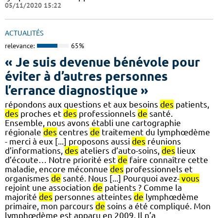
05/11/2020 15:22
ACTUALITÉS
relevance:
65%
« Je suis devenue bénévole pour
éviter à d’autres personnes
l’errance diagnostique »
répondons aux questions et aux besoins
des
patients,
des
proches et
des
professionnels
de
santé.
Ensemble, nous avons établi une cartographie
régionale
des
centres
de
traitement du lymphœdème
- merci à eux [...] proposons aussi
des
réunions
d’informations,
des
ateliers d’auto-soins,
des
lieux
d’écoute… Notre priorité est
de
faire connaître cette
maladie, encore méconnue
des
professionnels et
organismes
de
santé. Nous [...] Pourquoi avez-
vous
rejoint une association
de
patients ? Comme la
majorité
des
personnes atteintes
de
lymphœdème
primaire, mon parcours
de
soins a été compliqué. Mon
lymphœdème est apparu en 2009. Il n’a