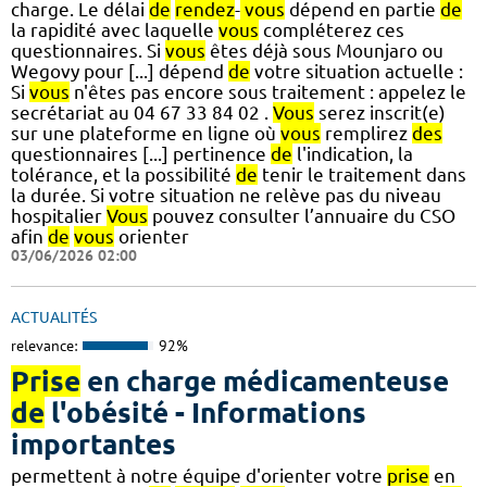
charge. Le délai
de
rendez
-
vous
dépend en partie
de
la rapidité avec laquelle
vous
compléterez ces
questionnaires. Si
vous
êtes déjà sous Mounjaro ou
Wegovy pour [...] dépend
de
votre situation actuelle :
Si
vous
n'êtes pas encore sous traitement : appelez le
secrétariat au 04 67 33 84 02 .
Vous
serez inscrit(e)
sur une plateforme en ligne où
vous
remplirez
des
questionnaires [...] pertinence
de
l'indication, la
tolérance, et la possibilité
de
tenir le traitement dans
la durée. Si votre situation ne relève pas du niveau
hospitalier
Vous
pouvez consulter l’annuaire du CSO
afin
de
vous
orienter
03/06/2026 02:00
ACTUALITÉS
relevance:
92%
Prise
en charge médicamenteuse
de
l'obésité - Informations
importantes
permettent à notre équipe d'orienter votre
prise
en