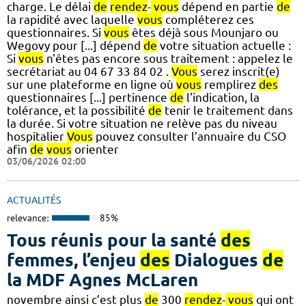
charge. Le délai
de
rendez
-
vous
dépend en partie
de
la rapidité avec laquelle
vous
compléterez ces
questionnaires. Si
vous
êtes déjà sous Mounjaro ou
Wegovy pour [...] dépend
de
votre situation actuelle :
Si
vous
n'êtes pas encore sous traitement : appelez le
secrétariat au 04 67 33 84 02 .
Vous
serez inscrit(e)
sur une plateforme en ligne où
vous
remplirez
des
questionnaires [...] pertinence
de
l'indication, la
tolérance, et la possibilité
de
tenir le traitement dans
la durée. Si votre situation ne relève pas du niveau
hospitalier
Vous
pouvez consulter l’annuaire du CSO
afin
de
vous
orienter
03/06/2026 02:00
ACTUALITÉS
relevance:
85%
Tous réunis pour la santé
des
femmes, l’enjeu
des
Dialogues
de
la MDF Agnes McLaren
novembre ainsi c’est plus
de
300
rendez
-
vous
qui ont