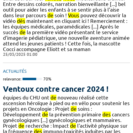
Entre dessins colorés, narration bienveillante [...] bel
outil pour aider les enfants à se sentir plus à l'aise
dans leur parcours
de
soin !
Vous
pouvez découvrir la
vidéo
dès
maintenant en cliquant ici ! Remerciement :
les équipes médicales, paramédicales [...] Après le
succès
de
la première vidéo présentant le service
d'imagerie pédiatrique, une nouvelle aventure animée
attend les jeunes patients ! Cette fois, la mascotte
Cocci accompagne Eliott et sa maman
25/03/2025 01:00
ACTUALITÉS
relevance:
70%
Ventoux contre cancer 2024 !
équipes du CHU ont
de
nouveau réalisé cette
ascension héroïque à pied ou en vélo pour soutenir les
projets en Oncologie : Projet
de
soins :
Développement
de
la prévention primaire
des
cancers
gynécologiques [...] gynécologiques et mammaires.
Projet
de
recherche : lmpact
de
l'activité physique sur
la fréquence
des
immuno-toxicités induites par les