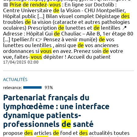
📅
Prise
de
rendez
-
vous
: En ligne sur Doctolib :
Centre Universitaire
de
la Vision - CHU Montpellier,
Hôpital public [...] Bilan visuel complet Dépistage
des
troubles
de
la vision (cataracte et autres pathologies
oculaires) Prescription
de
lunettes et
de
lentilles 📍
Adresse : Hôpital Gui
de
Chauliac – Aile B, 1er étage 80
[...] tpellier.fr 👉 Pensez à venir muni(e)
de
vos
lunettes ou lentilles , ainsi que
de
vos anciennes
ordonnances si
vous
en avez. Prenez soin
de
votre
vue, faites-
vous
dépister ! Accueil du patient
17/04/2025 02:00
ACTUALITÉS
relevance:
93%
Partenariat français du
lymphœdème : une interface
dynamique patients-
professionnels
de
santé
propose
des
articles
de
fond et
des
actualités toutes