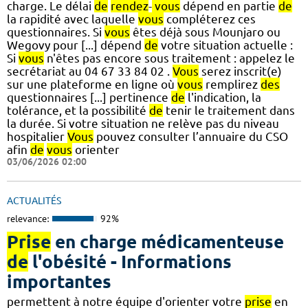
charge. Le délai
de
rendez
-
vous
dépend en partie
de
la rapidité avec laquelle
vous
compléterez ces
questionnaires. Si
vous
êtes déjà sous Mounjaro ou
Wegovy pour [...] dépend
de
votre situation actuelle :
Si
vous
n'êtes pas encore sous traitement : appelez le
secrétariat au 04 67 33 84 02 .
Vous
serez inscrit(e)
sur une plateforme en ligne où
vous
remplirez
des
questionnaires [...] pertinence
de
l'indication, la
tolérance, et la possibilité
de
tenir le traitement dans
la durée. Si votre situation ne relève pas du niveau
hospitalier
Vous
pouvez consulter l’annuaire du CSO
afin
de
vous
orienter
03/06/2026 02:00
ACTUALITÉS
relevance:
92%
Prise
en charge médicamenteuse
de
l'obésité - Informations
importantes
permettent à notre équipe d'orienter votre
prise
en