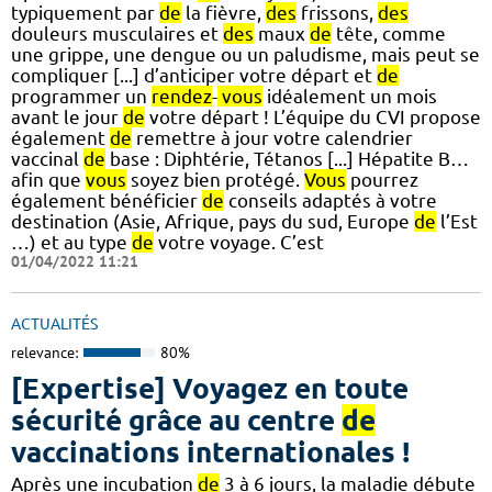
typiquement par
de
la fièvre,
des
frissons,
des
douleurs musculaires et
des
maux
de
tête, comme
une grippe, une dengue ou un paludisme, mais peut se
compliquer [...] d’anticiper votre départ et
de
programmer un
rendez
-
vous
idéalement un mois
avant le jour
de
votre départ ! L’équipe du CVI propose
également
de
remettre à jour votre calendrier
vaccinal
de
base : Diphtérie, Tétanos [...] Hépatite B…
afin que
vous
soyez bien protégé.
Vous
pourrez
également bénéficier
de
conseils adaptés à votre
destination (Asie, Afrique, pays du sud, Europe
de
l’Est
…) et au type
de
votre voyage. C’est
01/04/2022 11:21
ACTUALITÉS
relevance:
80%
[Expertise] Voyagez en toute
sécurité grâce au centre
de
vaccinations internationales !
Après une incubation
de
3 à 6 jours, la maladie débute