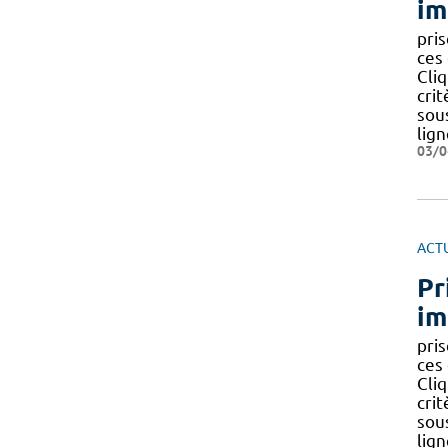
im
pris
ces
Cliq
crit
sous
lig
03/0
ACT
Pr
im
pris
ces
Cliq
crit
sous
lig