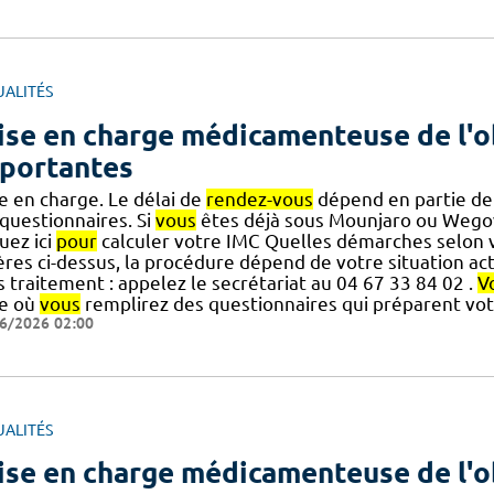
UALITÉS
ise en charge médicamenteuse de l'o
portantes
e en charge. Le délai de
rendez-vous
dépend en partie de 
 questionnaires. Si
vous
êtes déjà sous Mounjaro ou Weg
uez ici
pour
calculer votre IMC Quelles démarches selon vo
ères ci-dessus, la procédure dépend de votre situation act
 traitement : appelez le secrétariat au 04 67 33 84 02 .
V
ne où
vous
remplirez des questionnaires qui préparent vo
6/2026 02:00
UALITÉS
ise en charge médicamenteuse de l'o