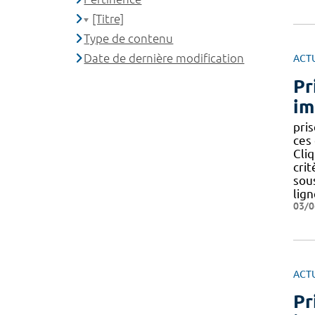
[Titre]
Type de contenu
Date de dernière modification
ACT
Pr
im
pris
ces
Cliq
crit
sous
lig
03/0
ACT
Pr