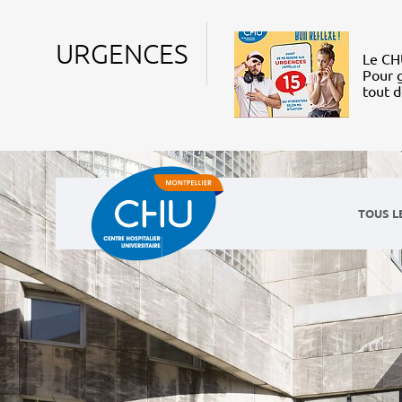
URGENCES
Le CHU
Pour g
tout 
TOUS L