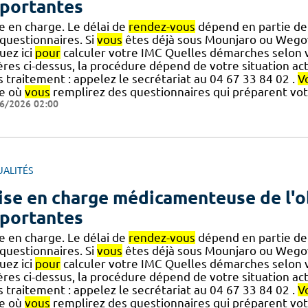
portantes
e en charge. Le délai de
rendez-vous
dépend en partie de 
 questionnaires. Si
vous
êtes déjà sous Mounjaro ou Weg
uez ici
pour
calculer votre IMC Quelles démarches selon vo
ères ci-dessus, la procédure dépend de votre situation act
 traitement : appelez le secrétariat au 04 67 33 84 02 .
V
ne où
vous
remplirez des questionnaires qui préparent vo
6/2026 02:00
UALITÉS
ise en charge médicamenteuse de l'o
portantes
e en charge. Le délai de
rendez-vous
dépend en partie de 
 questionnaires. Si
vous
êtes déjà sous Mounjaro ou Weg
uez ici
pour
calculer votre IMC Quelles démarches selon vo
ères ci-dessus, la procédure dépend de votre situation act
 traitement : appelez le secrétariat au 04 67 33 84 02 .
V
ne où
vous
remplirez des questionnaires qui préparent vo