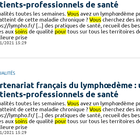
tients-professionnels de santé
ualités toutes les semaines.
Vous
avez un lymphœdème prim
 atteint de cette maladie chronique ?
Vous
cherchez des i
s://lympho.fr/ [...] des pratiques de santé, recueil des b
ès aux
soins
de qualité
pour
tous sur tous les territoires d
lleure prise
1/2021 15:29
UALITÉS
rtenariat français du lymphœdème : 
tients-professionnels de santé
ualités toutes les semaines.
Vous
avez un lymphœdème prim
 atteint de cette maladie chronique ?
Vous
cherchez des i
s://lympho.fr/ [...] des pratiques de santé, recueil des b
ès aux
soins
de qualité
pour
tous sur tous les territoires d
lleure prise
1/2021 15:29