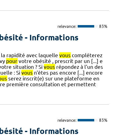
relevance:
83%
bésité - Informations
la rapidité avec laquelle
vous
compléterez
ovy
pour
votre obésité , prescrit par un [...] e
tre situation ? Si
vous
répondez à l'un des
uelle : Si
vous
n'êtes pas encore [...] encore
ous
serez inscrit(e) sur une plateforme en
tre première consultation et permettent
relevance:
83%
bésité - Informations