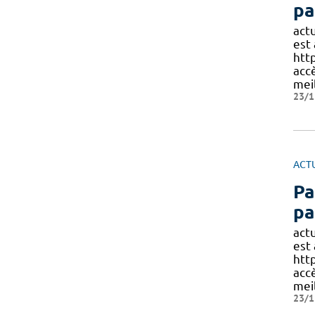
pa
act
est
http
acc
mei
23/1
ACT
Pa
pa
act
est
http
acc
mei
23/1