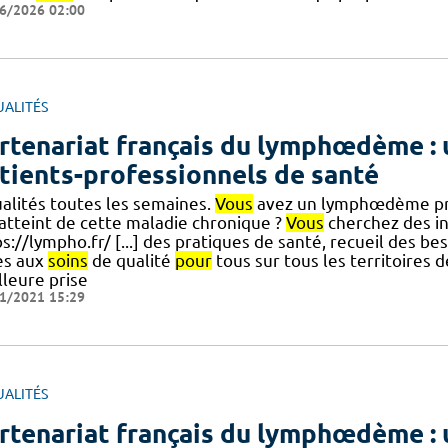
6/2026 02:00
UALITÉS
rtenariat français du lymphœdème : 
tients-professionnels de santé
ualités toutes les semaines.
Vous
avez un lymphœdème prim
 atteint de cette maladie chronique ?
Vous
cherchez des i
s://lympho.fr/ [...] des pratiques de santé, recueil des b
ès aux
soins
de qualité
pour
tous sur tous les territoires d
lleure prise
1/2021 15:29
UALITÉS
rtenariat français du lymphœdème : 