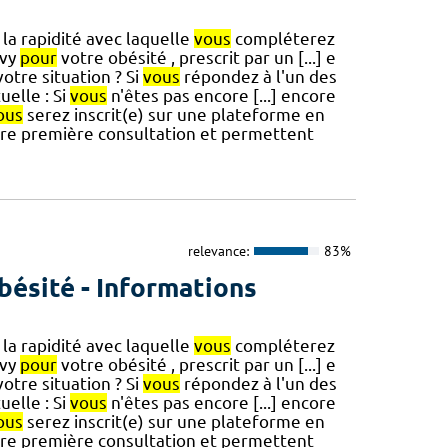
la rapidité avec laquelle
vous
compléterez
ovy
pour
votre obésité , prescrit par un [...] e
tre situation ? Si
vous
répondez à l'un des
uelle : Si
vous
n'êtes pas encore [...] encore
ous
serez inscrit(e) sur une plateforme en
tre première consultation et permettent
relevance:
83%
bésité - Informations
la rapidité avec laquelle
vous
compléterez
ovy
pour
votre obésité , prescrit par un [...] e
tre situation ? Si
vous
répondez à l'un des
uelle : Si
vous
n'êtes pas encore [...] encore
ous
serez inscrit(e) sur une plateforme en
tre première consultation et permettent