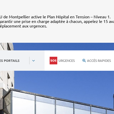
 de Montpellier active le Plan Hôpital en Tension – Niveau 1.
arantir une prise en charge adaptée à chacun, appelez le 15 av
déplacement aux urgences.
URGENCES
ACCÈS RAPIDES
ES PORTAILS