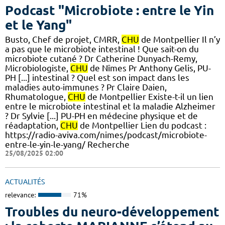
Podcast "Microbiote : entre le Yin
et le Yang"
Busto, Chef de projet, CMRR,
CHU
de Montpellier Il n’y
a pas que le microbiote intestinal ! Que sait-on du
microbiote cutané ? Dr Catherine Dunyach-Remy,
Microbiologiste,
CHU
de Nîmes Pr Anthony Gelis, PU-
PH [...] intestinal ? Quel est son impact dans les
maladies auto-immunes ? Pr Claire Daien,
Rhumatologue,
CHU
de Montpellier Existe-t-il un lien
entre le microbiote intestinal et la maladie Alzheimer
? Dr Sylvie [...] PU-PH en médecine physique et de
réadaptation,
CHU
de Montpellier Lien du podcast :
https://radio-aviva.com/nimes/podcast/microbiote-
entre-le-yin-le-yang/ Recherche
25/08/2025 02:00
ACTUALITÉS
relevance:
71%
Troubles du neuro-développement