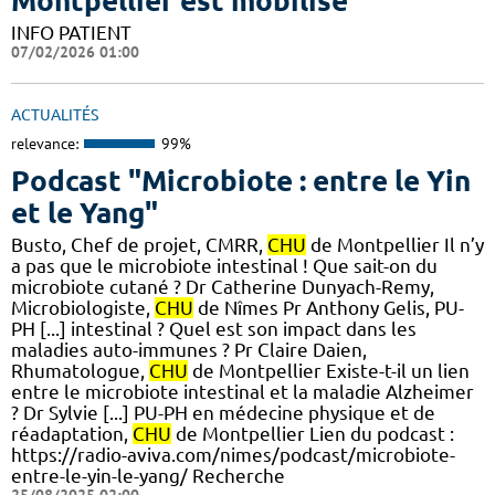
Montpellier est mobilisé
INFO PATIENT
07/02/2026 01:00
ACTUALITÉS
relevance:
99%
Podcast "Microbiote : entre le Yin
et le Yang"
Busto, Chef de projet, CMRR,
CHU
de Montpellier Il n’y
a pas que le microbiote intestinal ! Que sait-on du
microbiote cutané ? Dr Catherine Dunyach-Remy,
Microbiologiste,
CHU
de Nîmes Pr Anthony Gelis, PU-
PH [...] intestinal ? Quel est son impact dans les
maladies auto-immunes ? Pr Claire Daien,
Rhumatologue,
CHU
de Montpellier Existe-t-il un lien
entre le microbiote intestinal et la maladie Alzheimer
? Dr Sylvie [...] PU-PH en médecine physique et de
réadaptation,
CHU
de Montpellier Lien du podcast :
https://radio-aviva.com/nimes/podcast/microbiote-
entre-le-yin-le-yang/ Recherche
25/08/2025 02:00