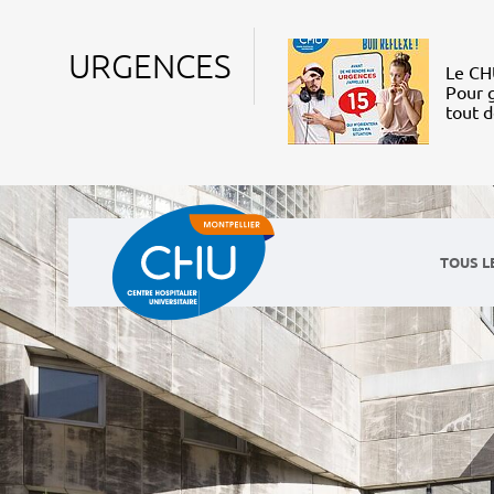
URGENCES
Le CHU
Pour g
tout 
TOUS L