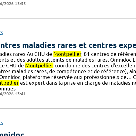
4/2026 13:55
ES
ntres maladies rares et centres exp
adies rares Au CHU de
Montpellier
, 81 centres de référe
ants et des adultes atteints de maladies rares. Omnidoc
] Le CHU de
Montpellier
coordonne des centres d'excellenc
ntres maladies rares, de compétence et de référence), ain
.] Omnidoc, plateforme réservée aux professionnels de… C
tpellier
est expert dans la prise en charge de maladies n
onnues
4/2026 13:41
ES
mnidoc