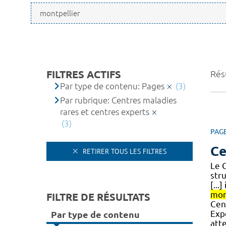
FILTRES ACTIFS
Résu
Par type de contenu: Pages
(3)
Par rubrique: Centres maladies
rares et centres experts
(3)
PAG
Ce
RETIRER TOUS LES FILTRES
Le 
str
[...
mon
FILTRE DE RÉSULTATS
Cen
Exp
Par type de contenu
att