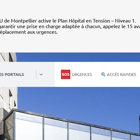
 de Montpellier active le Plan Hôpital en Tension – Niveau 1.
arantir une prise en charge adaptée à chacun, appelez le 15 av
déplacement aux urgences.
URGENCES
ACCÈS RAPIDES
ES PORTAILS