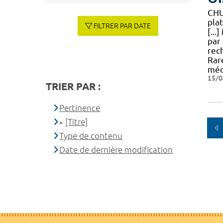
CH
pla
FILTRER PAR DATE
[..
par
rec
Rare
méd
15/0
TRIER PAR :
Pertinence
[Titre]
Type de contenu
Date de dernière modification