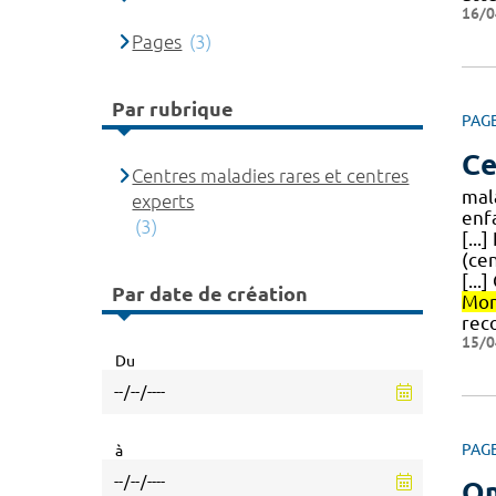
16/0
Pages
(3)
Par rubrique
PAG
Ce
Centres maladies rares et centres
mal
experts
enf
(3)
[...
(ce
[..
Par date de création
Mon
rec
15/0
Du
PAG
à
O