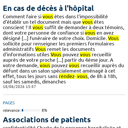
En cas de décès à l'hôpital
Comment faire si
vous
êtes dans l’impossibilité
d’établir un tel document mais que
vous
êtes
conscient ? Il
vous
suffit de demander à deux témoins,
dont votre personne de confiance si
vous
en avez
désigné [...] funéraire de votre choix. Domicile.
Vous
sollicite pour renseigner les premiers formulaires
administratifs
Vous
remet les documents
d’informations utiles
Vous
pouvez
vous
recueillir
auprès de votre proche [...] partir du 4ème jour. A
votre demande,
vous
pouvez
vous
recueillir auprès du
défunt dans un salon spécialement aménagé à cet
effet, tous les jours sans
rendez
-
vous
, de 8h à 18h,
sauf les samedis, dimanches
18/06/2026 15:57
PAGES
relevance:
8%
Associations de patients
confidentialité Charte de la personne hospitalisée et