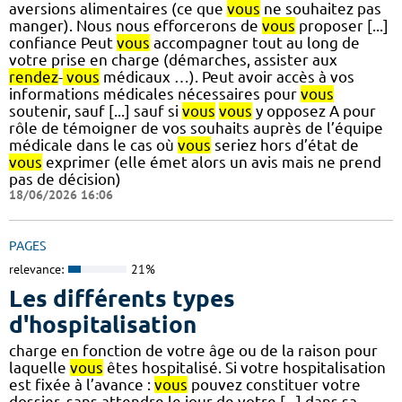
aversions alimentaires (ce que
vous
ne souhaitez pas
manger). Nous nous efforcerons de
vous
proposer [...]
confiance Peut
vous
accompagner tout au long de
votre prise en charge (démarches, assister aux
rendez
-
vous
médicaux …). Peut avoir accès à vos
informations médicales nécessaires pour
vous
soutenir, sauf [...] sauf si
vous
vous
y opposez A pour
rôle de témoigner de vos souhaits auprès de l’équipe
médicale dans le cas où
vous
seriez hors d’état de
vous
exprimer (elle émet alors un avis mais ne prend
pas de décision)
18/06/2026 16:06
PAGES
relevance:
21%
Les différents types
d'hospitalisation
charge en fonction de votre âge ou de la raison pour
laquelle
vous
êtes hospitalisé. Si votre hospitalisation
est fixée à l’avance :
vous
pouvez constituer votre
dossier, sans attendre le jour de votre [...] dans sa