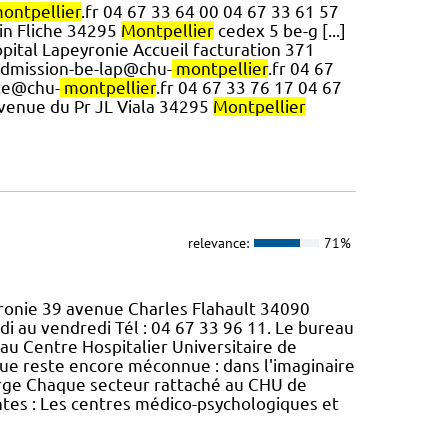
ontpellier
.fr 04 67 33 64 00 04 67 33 61 57
tin Fliche 34295
Montpellier
cedex 5 be-g [...]
ôpital Lapeyronie Accueil facturation 371
dmission-be-lap@chu-
montpellier
.fr 04 67
te@chu-
montpellier
.fr 04 67 33 76 17 04 67
avenue du Pr JL Viala 34295
Montpellier
relevance:
71%
yronie 39 avenue Charles Flahault 34090
ndi au vendredi Tél : 04 67 33 96 11. Le bureau
é au Centre Hospitalier Universitaire de
ique reste encore méconnue : dans l'imaginaire
harge Chaque secteur rattaché au CHU de
ntes : Les centres médico-psychologiques et