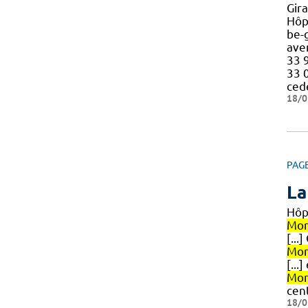
Gir
Hôp
be-
ave
33 9
33 
ced
18/0
PAG
La
Hôp
Mon
[...
Mon
[..
Mon
cen
18/0