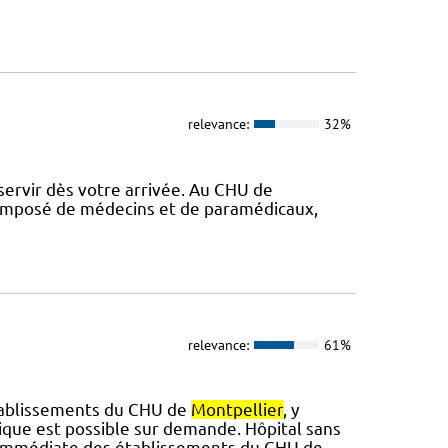
relevance:
32%
ervir dès votre arrivée. Au CHU de
composé de médecins et de paramédicaux,
relevance:
61%
établissements du CHU de
Montpellier
, y
ique est possible sur demande. Hôpital sans
ité immédiate des établissements du CHU de