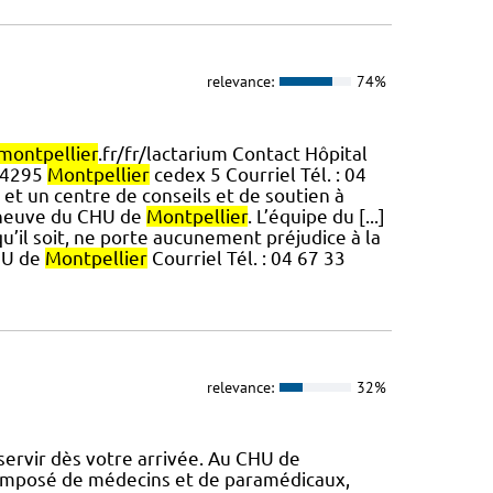
relevance:
74%
montpellier
.fr/fr/lactarium Contact Hôpital
 34295
Montpellier
cedex 5 Courriel Tél. : 04
et un centre de conseils et de soutien à
lleneuve du CHU de
Montpellier
. L’équipe du [...]
qu’il soit, ne porte aucunement préjudice à la
CHU de
Montpellier
Courriel Tél. : 04 67 33
relevance:
32%
ervir dès votre arrivée. Au CHU de
composé de médecins et de paramédicaux,