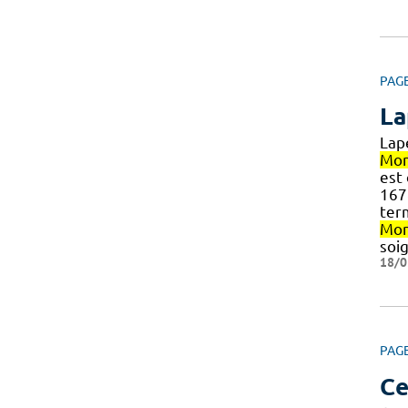
PAG
La
Lap
Mon
est 
1678
term
Mon
soi
18/0
PAG
Ce