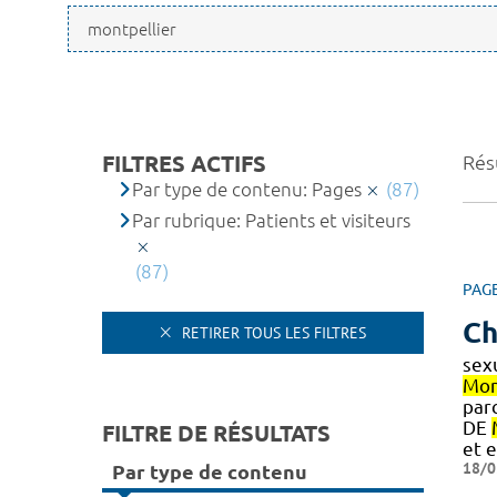
FILTRES ACTIFS
Résu
Par type de contenu: Pages
(87)
Par rubrique: Patients et visiteurs
(87)
PAG
Ch
RETIRER TOUS LES FILTRES
sex
Mon
parc
DE
FILTRE DE RÉSULTATS
et 
18/0
Par type de contenu