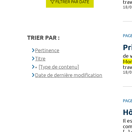
trav
FILTRER PAR DATE
18/0
PAG
TRIER PAR :
Pr
Pertinence
de 
Titre
Mon
[Type de contenu]
trav
18/0
Date de dernière modification
PAG
Hô
Il 
com
[..