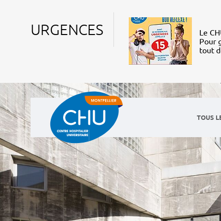
URGENCES
Le CHU
Pour g
tout 
TOUS L