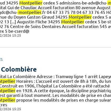
aud 34295
Montpellier
cedex 5 admissions-be-adv@chu-
m
ital Gui de Chauliac Accueil facturation 80 avenue Augus
gdc@chu-
montpellier
.fr 04 67 33 75 78 04 67 33 76 45 H
nue du Doyen Gaston Giraud 34295
Montpellier
cedex 5 a
2 13 [...] Augustin Fliche 34295
Montpellier
cedex 5 be-s
02 76 Centre de Soins Dentaires Accueil facturation 545 
ex 5 be-cserd@
2/2026 15:25
ES
 Colombière
ital La Colombière Adresse : Tramway ligne 1 arrêt Lape
tpellier
Horaires : L'accueil est ouvert de 8h à 18h, du lu
] Construit en 1906, l'hôpital La Colombière a été rattach
tpellier
en 1928. A cette époque, la discipline psychiatr
.] est garanti à tout moment. Les modalités de prise en c
tpellier
propose les modalités de prises en charge suiva
tres
2/2026 15:25