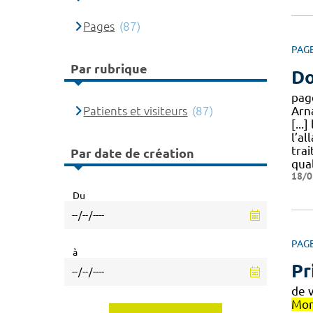
Pages
(87)
PAG
Par rubrique
Do
pag
Patients et visiteurs
(87)
Arn
[...
l’al
tra
Par date de création
qua
18/0
Du
PAG
à
Pr
de 
Mon