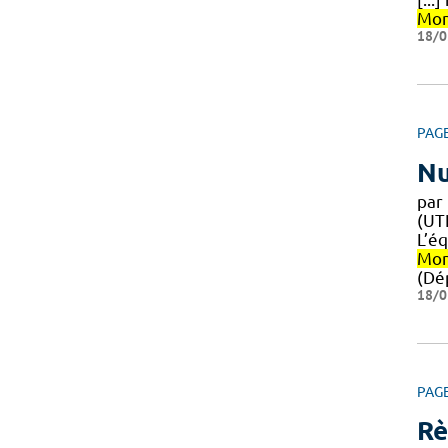
Mon
18/0
PAG
Nu
par 
(UT
L’é
Mon
(Dé
18/0
PAG
Rè