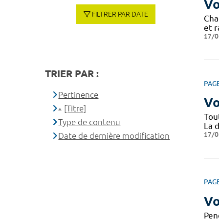
Vo
FILTRER PAR DATE
Cha
et r
17/0
TRIER PAR :
PAG
Pertinence
Vo
[Titre]
Tou
Type de contenu
La d
17/0
Date de dernière modification
PAG
Vo
Pen