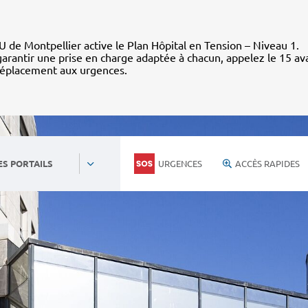
 de Montpellier active le Plan Hôpital en Tension – Niveau 1.
arantir une prise en charge adaptée à chacun, appelez le 15 av
déplacement aux urgences.
URGENCES
ACCÈS RAPIDES
ES PORTAILS