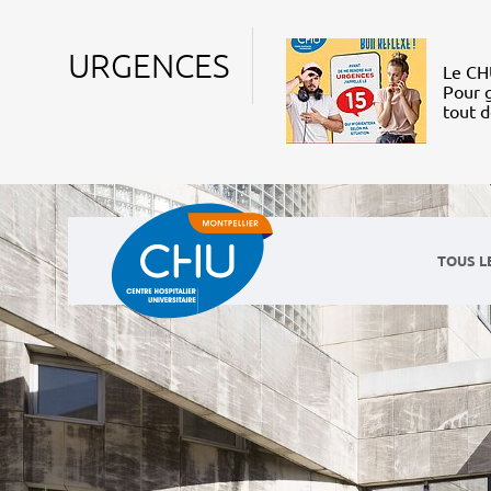
URGENCES
Le CHU
Pour g
tout 
TOUS L