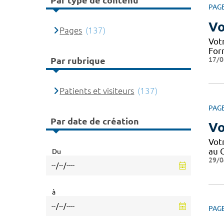
Par type de contenu
PAG
Vo
Pages
(137)
Votr
Form
17/0
Par rubrique
Patients et visiteurs
(137)
PAG
Par date de création
Vo
Votr
au C
Du
29/0
à
PAG