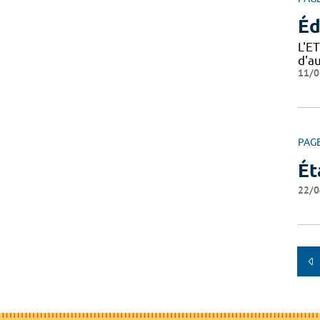
Éd
L'E
d'a
11/0
PAG
Ét
22/0