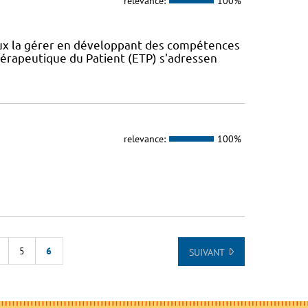
relevance:
100%
eux la gérer en développant des compétences
érapeutique du Patient (ETP) s'adressen
relevance:
100%
5
6
SUIVANT
E LA LISTE