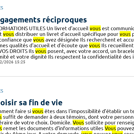
ES
gagements réciproques
ORMATIONS UTILES Un livret d'accueil
vous
est communiqu
t
vous
distribuer un livret d'accueil spécifique pour
vous
p
] confiance que
vous
avez désignée Ils recherchent et accue
es qualités d'accueil et d'écoute que
vous
Ils recueillen
VOS DROITS Ils
vous
posent, avec votre accord, un bracelet
mité et votre dignité Ils respectent la confidentialité de
2/2026 15:25
ES
oisir sa fin de vie
ment faire si
vous
êtes dans l’impossibilité d’établir un
s
suffit de demander à deux témoins, dont votre personn
éraire de votre choix. Domicile.
Vous
sollicite pour rensei
s
remet les documents d’informations utiles
Vous
pouve
tir du 4ème jour. A votre demande,
vous
pouvez
vous
recu