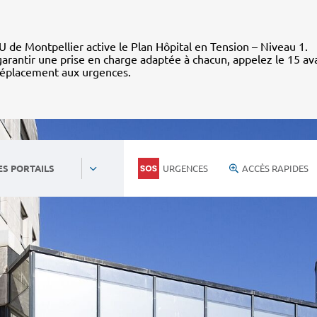
 de Montpellier active le Plan Hôpital en Tension – Niveau 1.
arantir une prise en charge adaptée à chacun, appelez le 15 av
déplacement aux urgences.
URGENCES
ACCÈS RAPIDES
ES PORTAILS