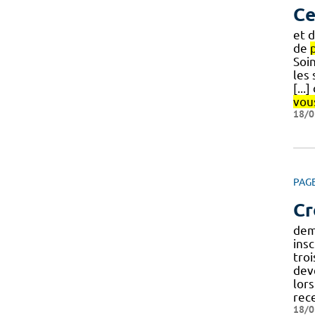
Ce
et d
de
Soi
les
[...
vou
18/0
PAG
Cr
dem
insc
troi
deve
lors
rec
18/0