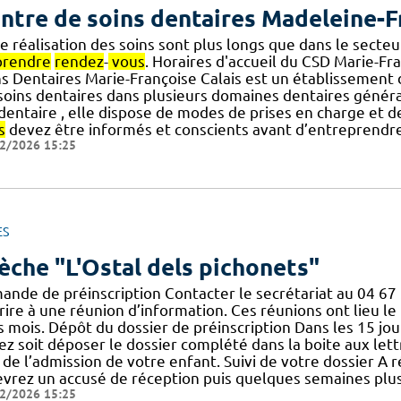
ntre de soins dentaires Madeleine-F
e réalisation des soins sont plus longs que dans le secteur
prendre
rendez
-
vous
. Horaires d'accueil du CSD Marie-Fr
ns Dentaires Marie-Françoise Calais est un établissemen
 soins dentaires dans plusieurs domaines dentaires généra
] dentaire , elle dispose de modes de prises en charge et
s
devez être informés et conscients avant d’entreprendre u
2/2026 15:25
ES
èche "L'Ostal dels pichonets"
ande de préinscription Contacter le secrétariat au 04 67
rire à une réunion d’information. Ces réunions ont lieu le
s mois. Dépôt du dossier de préinscription Dans les 15 jou
z soit déposer le dossier complété dans la boite aux lettre
 de l’admission de votre enfant. Suivi de votre dossier A r
evrez un accusé de réception puis quelques semaines plus
2/2026 15:25