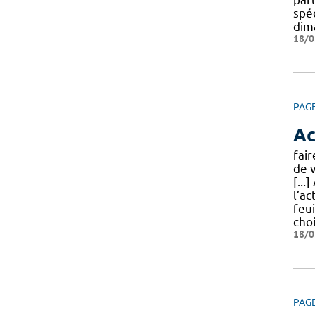
spé
dim
18/0
PAG
Ac
fai
de 
[...
l’ac
feui
choi
18/0
PAG