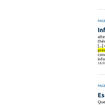
PAG
In
alte
thé
[...
pre
con
inf
18/0
PAG
Es
Que