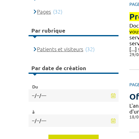
PAG
Pages
(32)
Pr
Doct
Par rubrique
vou
serv
serv
Patients et visiteurs
(32)
[...
29/0
Par date de création
PAG
Du
Of
L'a
d'un
à
18/0