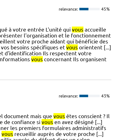
relevance:
45%
é à votre entrée L'unité qui
vous
accueille
résenter l'organisation et le fonctionnement
illent votre proche aidant qui bénéficie des
t vos besoins spécifiques et
vous
orientent [...]
 d'identification Ils respectent votre
s informations
vous
concernant Ils organisent
relevance:
43%
 tel document mais que
vous
êtes conscient ? Il
e de confiance si
vous
en avez désigné [...]
gner les premiers formulaires administratifs
z
vous
recueillir auprès de votre proche [...]
eillir auprès du défunt dans un salon