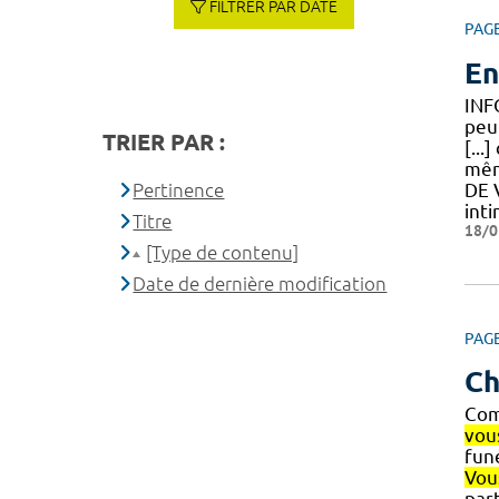
FILTRER PAR DATE
PAG
En
INF
peu
TRIER PAR :
[...
mêm
Pertinence
DE 
inti
Titre
18/0
[Type de contenu]
Date de dernière modification
PAG
Ch
Com
vou
fun
Vou
par