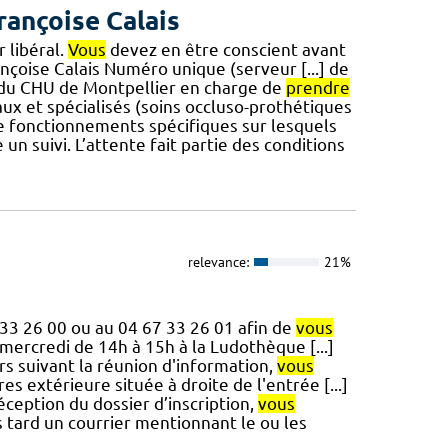
rançoise Calais
 libéral.
Vous
devez en être conscient avant
ançoise Calais Numéro unique (serveur [...] de
t du CHU de Montpellier en charge de
prendre
ux et spécialisés (soins occluso-prothétiques
 de fonctionnements spécifiques sur lesquels
n suivi. L’attente fait partie des conditions
relevance:
21%
 33 26 00 ou au 04 67 33 26 01 afin de
vous
 mercredi de 14h à 15h à la Ludothèque [...]
rs suivant la réunion d'information,
vous
s extérieure située à droite de l'entrée [...]
éception du dossier d’inscription,
vous
 tard un courrier mentionnant le ou les