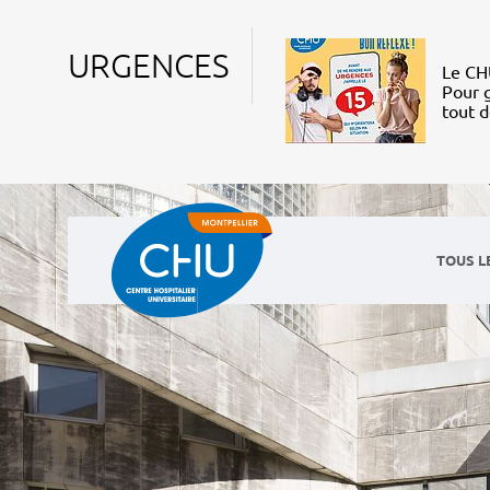
URGENCES
Le CHU
Pour g
tout 
TOUS L