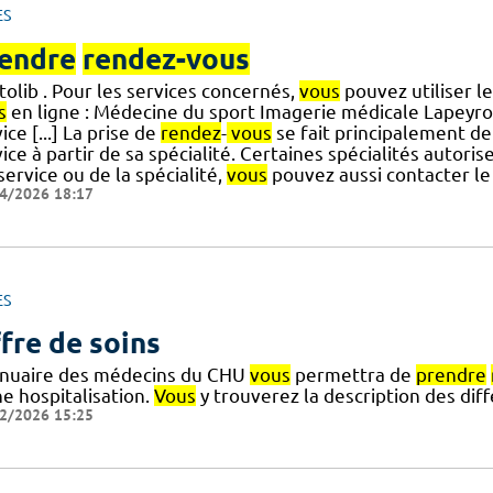
ES
endre
rendez-vous
olib . Pour les services concernés,
vous
pouvez utiliser l
s
en ligne : Médecine du sport Imagerie médicale Lapeyro
ice [...] La prise de
rendez
-
vous
se fait principalement de
ice à partir de sa spécialité. Certaines spécialités autoris
] service ou de la spécialité,
vous
pouvez aussi contacter le
4/2026 18:17
ES
fre de soins
nnuaire des médecins du CHU
vous
permettra de
prendre
e hospitalisation.
Vous
y trouverez la description des di
2/2026 15:25