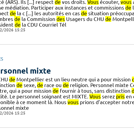
é (ARS). Ils [...] respect
de
vos droits.
Vous
écouter,
vous
ne médiation. Participer aux instances et commissions
de
l
pect
de
la c [...] les autorités en cas
de
situation préoccup
mbres
de
la Commission
des
Usagers du CHU
de
Montpelli
sident
de
la CDU Courriel Tél
2/2026 15:25
ES
rsonnel mixte
CHU
de
Montpellier est un lieu neutre qui a pour mission
tinction
de
sexe,
de
race ou
de
religion. Personnel mixte 
tre, qui a pour mission
de
fournir à tous, sans distinction
lité. Le personnel soignant est MIXTE.
Vous
serez
pris
en 
ponible à ce moment là. Nous
vous
prions d’accepter notre
sonnel mixte
2/2026 15:25