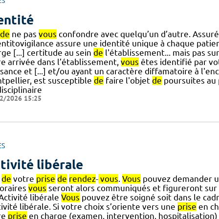
ES
entité
de
ne pas
vous
confondre avec quelqu’un d’autre. Assur
entitovigilance assure une identité unique à chaque patien
ge [...] certitude au sein
de
l'établissement... mais pas sur
re arrivée dans l’établissement,
vous
êtes identifié par v
ssance et [...] et/ou ayant un caractère diffamatoire à l'
tpellier, est susceptible
de
faire l'objet
de
poursuites au 
isciplinaire
2/2026 15:25
ES
tivité libérale
s
de
votre
prise
de
rendez
-
vous
.
Vous
pouvez demander u
oraires
vous
seront alors communiqués et figureront sur 
] Activité libérale
Vous
pouvez être soigné soit dans le cad
tivité libérale. Si votre choix s’oriente vers une
prise
en ch
re
prise
en charge (examen, intervention, hospitalisation