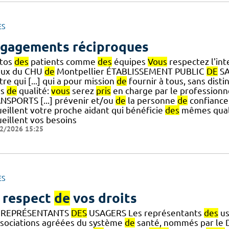
ES
gagements réciproques
tos
des
patients comme
des
équipes
Vous
respectez l'int
aux du CHU
de
Montpellier ÉTABLISSEMENT PUBLIC
DE
SA
re qui [...] qui a pour mission
de
fournir à tous, sans disti
ns
de
qualité:
vous
serez
pris
en charge par le professionn
NSPORTS [...] prévenir et/ou
de
la personne
de
confianc
ueillent votre proche aidant qui bénéficie
des
mêmes quali
ueillent vos besoins
2/2026 15:25
ES
 respect
de
vos droits
 REPRÉSENTANTS
DES
USAGERS Les représentants
des
us
ssociations agréées du système
de
santé, nommés par le 