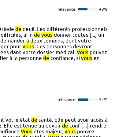
relevance:
49%
ériode
de
deuil. Les différents professionnels
ifficiles, afin
de
vous
donner toutes [...] un
demander à deux témoins, dont votre
iger pour
vous
. Ces personnes devront
vées dans votre dossier médical.
Vous
pouvez
fier à la personne
de
confiance, si
vous
en
relevance:
54%
nt votre état
de
santé. Elle peut avoir accès à
. Elle est tenue au devoir
de
conf [...] rendre
onfiance
Vous
êtes majeur,
vous
pouvez