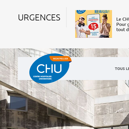
URGENCES
Le CHU
Pour g
tout 
TOUS L