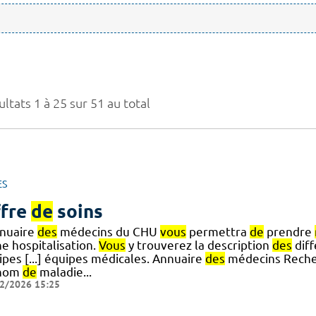
ltats 1 à 25 sur 51 au total
ES
fre
de
soins
nnuaire
des
médecins du CHU
vous
permettra
de
prendre
e hospitalisation.
Vous
y trouverez la description
des
diff
ipes [...] équipes médicales. Annuaire
des
médecins Recher
 nom
de
maladie...
2/2026 15:25