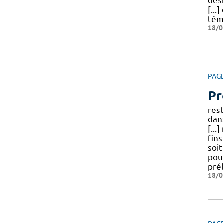
dés
[...
tém
18/0
PAG
Pr
res
dan
[...
fin
soit
pou
pré
18/0