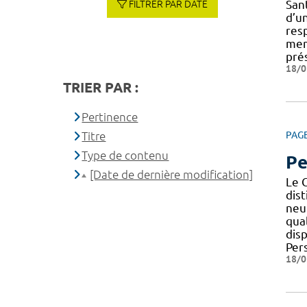
Sant
FILTRER PAR DATE
d’u
res
me
pré
18/0
TRIER PAR :
Pertinence
Titre
PAG
Type de contenu
Pe
[Date de dernière modification]
Le 
dis
neu
qua
dis
Per
18/0