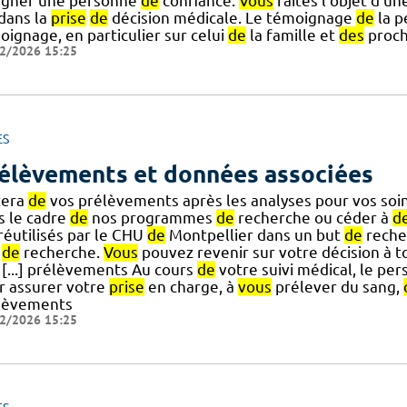
igner une personne
de
confiance.
Vous
faîtes l'objet d'u
] dans la
prise
de
décision médicale. Le témoignage
de
la 
oignage, en particulier sur celui
de
la famille et
des
proch
2/2026 15:25
ES
élèvements et données associées
tera
de
vos prélèvements après les analyses pour vos soi
s le cadre
de
nos programmes
de
recherche ou céder à
d
] réutilisés par le CHU
de
Montpellier dans un but
de
reche
s
de
recherche.
Vous
pouvez revenir sur votre décision à
 [...] prélèvements Au cours
de
votre suivi médical, le pe
r assurer votre
prise
en charge, à
vous
prélever du sang,
lèvements
2/2026 15:25