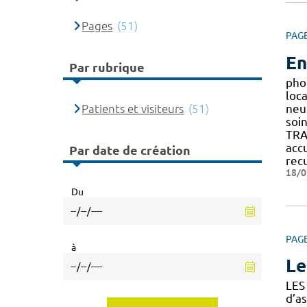
Pages
(51)
PAG
En
Par rubrique
pho
loc
Patients et visiteurs
(51)
neut
soi
TRA
acc
Par date de création
rec
18/0
Du
PAG
à
Le
LES
d’a