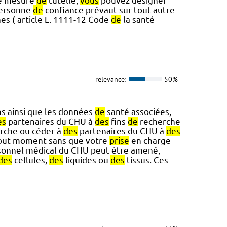
ne mesure
de
tutelle,
vous
pouvez désigner
personne
de
confiance prévaut sur tout autre
es ( article L. 1111-12 Code
de
la santé
relevance:
50%
ns ainsi que les données
de
santé associées,
es
partenaires du CHU à
des
fins
de
recherche
rche ou céder à
des
partenaires du CHU à
des
 tout moment sans que votre
prise
en charge
rsonnel médical du CHU peut être amené,
des
cellules,
des
liquides ou
des
tissus. Ces