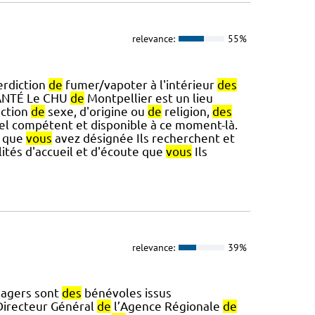
relevance:
55%
erdiction
de
fumer/vapoter à l'intérieur
des
NTÉ Le CHU
de
Montpellier est un lieu
nction
de
sexe, d'origine ou
de
religion,
des
el compétent et disponible à ce moment-là.
e que
vous
avez désignée Ils recherchent et
tés d'accueil et d'écoute que
vous
Ils
relevance:
39%
agers sont
des
bénévoles issus
Directeur Général
de
l’Agence Régionale
de