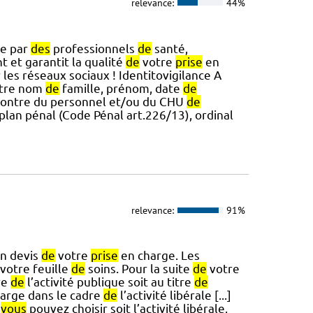
relevance:
44%
ée par
des
professionnels
de
santé,
t et garantit la qualité
de
votre
prise
en
 les réseaux sociaux ! Identitovigilance A
otre nom
de
famille, prénom, date
de
encontre du personnel et/ou du CHU
de
plan pénal (Code Pénal art.226/13), ordinal
relevance:
91%
n devis
de
votre
prise
en charge. Les
votre feuille
de
soins. Pour la suite
de
votre
re
de
l’activité publique soit au titre
de
arge dans le cadre
de
l’activité libérale [...]
)
vous
pouvez choisir soit l’activité libérale,