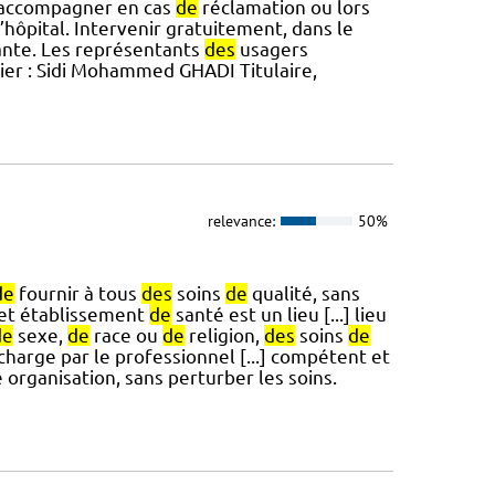
accompagner en cas
de
réclamation ou lors
’hôpital. Intervenir gratuitement, dans le
ante. Les représentants
des
usagers
er : Sidi Mohammed GHADI Titulaire,
relevance:
50%
de
fournir à tous
des
soins
de
qualité, sans
Cet établissement
de
santé est un lieu [...] lieu
de
sexe,
de
race ou
de
religion,
des
soins
de
charge par le professionnel [...] compétent et
 organisation, sans perturber les soins.