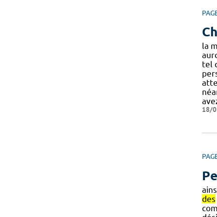
PAG
Ch
la 
aur
tel
per
atte
néa
ave
18/0
PAG
Pe
ain
des
co