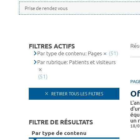
FILTRES ACTIFS
Résu
Par type de contenu: Pages
(51)
Par rubrique: Patients et visiteurs
(51)
PAG
Of
RETIRER TOUS LES FILTRES
L'a
d'un
équ
un
FILTRE DE RÉSULTATS
18/0
Par type de contenu