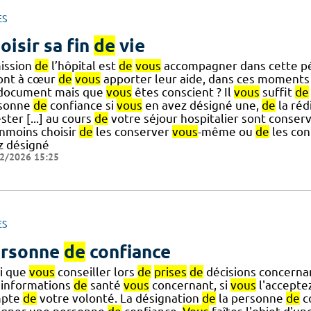
ES
oisir sa fin
de
vie
mission
de
l’hôpital est
de
vous
accompagner dans cette p
ont à cœur
de
vous
apporter leur aide, dans ces moments d
 document mais que
vous
êtes conscient ? Il
vous
suffit
de
sonne
de
confiance si
vous
en avez désigné une,
de
la réd
ster [...] au cours
de
votre séjour hospitalier sont conser
nmoins choisir
de
les conserver
vous
-même ou
de
les con
z désigné
2/2026 15:25
ES
rsonne
de
confiance
si que
vous
conseiller lors
de
prises
de
décisions concerna
informations
de
santé
vous
concernant, si
vous
l'acceptez
mpte
de
votre volonté. La désignation
de
la personne
de
c