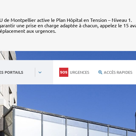
 de Montpellier active le Plan Hôpital en Tension – Niveau 1.
arantir une prise en charge adaptée à chacun, appelez le 15 av
déplacement aux urgences.
URGENCES
ACCÈS RAPIDES
ES PORTAILS