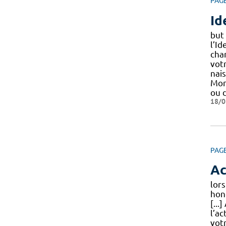
PAG
Id
but
l’Id
char
vot
nai
Mon
ou d
18/0
PAG
Ac
lor
hon
[...
l’ac
vot