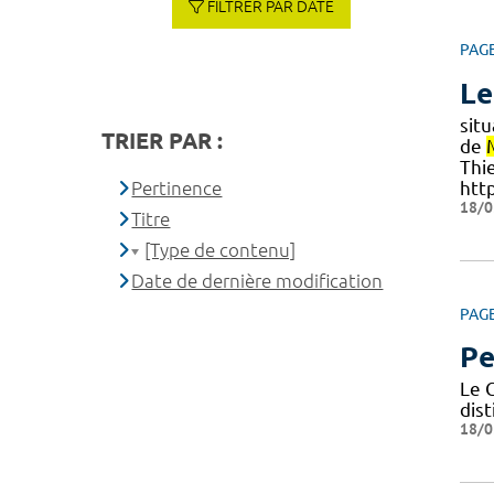
FILTRER PAR DATE
PAG
Le
sit
TRIER PAR :
de
Thie
Pertinence
htt
18/0
Titre
[Type de contenu]
Date de dernière modification
PAG
Pe
Le 
dist
18/0