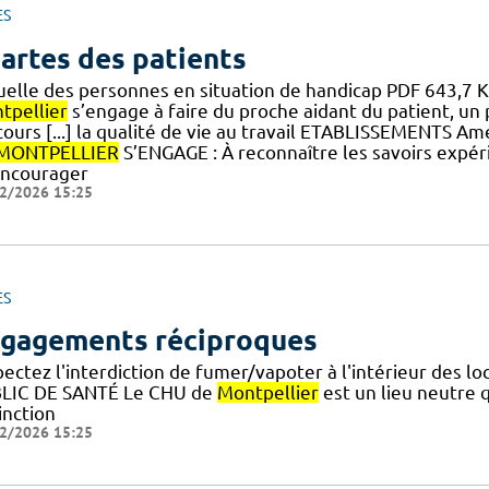
ES
artes des patients
uelle des personnes en situation de handicap PDF 643,7 
tpellier
s’engage à faire du proche aidant du patient, un 
ours [...] la qualité de vie au travail ETABLISSEMENTS Am
MONTPELLIER
S’ENGAGE : À reconnaître les savoirs expéri
encourager
2/2026 15:25
ES
gagements réciproques
pectez l'interdiction de fumer/vapoter à l'intérieur des 
LIC DE SANTÉ Le CHU de
Montpellier
est un lieu neutre q
inction
2/2026 15:25