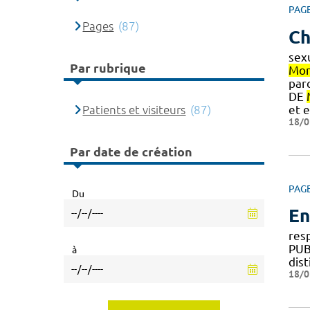
PAG
Pages
(87)
Ch
sex
Par rubrique
Mon
parc
DE
Patients et visiteurs
(87)
et 
18/0
Par date de création
PAG
Du
En
res
PUB
à
dist
18/0