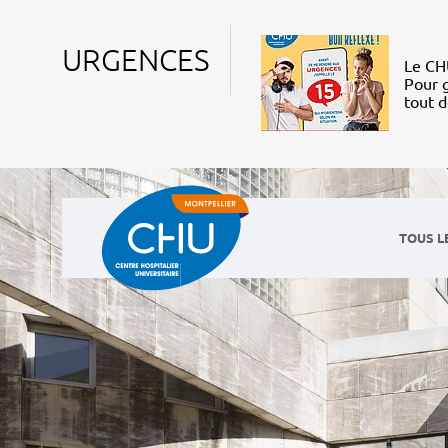
URGENCES
Le CHU
Pour g
tout 
TOUS L