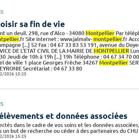
ES
oisir sa fin de vie
nt un deuil. 298, rue d’Alco - 34080
Montpellier
Par téléph
tpellier
.fr Site internet : www.jalmalv-
montpellier
.fr Ac
ompagne [...] 52 Fax : 04 67 33 83 53 191, avenue du Do
VICE DE L’ETAT CIVIL DE LA MAIRIE DE
MONTPELLIER
Lund
30 Jeudi de 10h à 19h [...] 19h Téléphone : 04 67 34 70 00
el de ville 1 place Georges Frêche 34267
Montpellier
SER
EYRONIE Secrétariat : 04 67 33 80
2/2026 15:25
ES
élèvements et données associées
ectés dans le cadre de vos soins et les données associées
s un but de recherche ou céder à des partenaires du CHU 
2/2026 15:25