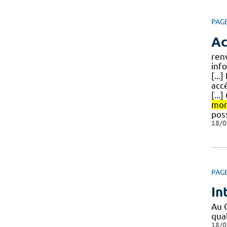
PAG
Ac
ren
inf
[...
accé
[..
mon
poss
18/0
PAG
In
Au 
qual
18/0