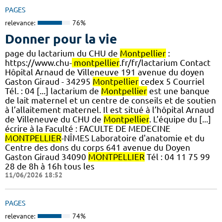
PAGES
relevance:
76%
Donner pour la vie
page du lactarium du CHU de
Montpellier
:
https://www.chu-
montpellier
.fr/fr/lactarium Contact
Hôpital Arnaud de Villeneuve 191 avenue du doyen
Gaston Giraud - 34295
Montpellier
cedex 5 Courriel
Tél. : 04 [...] lactarium de
Montpellier
est une banque
de lait maternel et un centre de conseils et de soutien
à l’allaitement maternel. Il est situé à l’hôpital Arnaud
de Villeneuve du CHU de
Montpellier
. L’équipe du [...]
écrire à la Faculté : FACULTE DE MEDECINE
MONTPELLIER
-NÎMES Laboratoire d'anatomie et du
Centre des dons du corps 641 avenue du Doyen
Gaston Giraud 34090
MONTPELLIER
Tél : 04 11 75 99
28 de 8h à 16h tous les
11/06/2026 18:52
PAGES
relevance:
74%