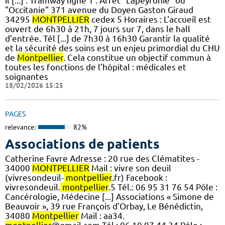
il [...] : Tramway ligne 1 : Arrêt "Lapeyronie" ou
"Occitanie" 371 avenue du Doyen Gaston Giraud
34295
MONTPELLIER
cedex 5 Horaires : L'accueil est
ouvert de 6h30 à 21h, 7 jours sur 7, dans le hall
d’entrée. Tél [...] de 7h30 à 16h30 Garantir la qualité
et la sécurité des soins est un enjeu primordial du CHU
de
Montpellier
. Cela constitue un objectif commun à
toutes les fonctions de l’hôpital : médicales et
soignantes
18/02/2026 15:25
PAGES
relevance:
82%
Associations de patients
Catherine Favre Adresse : 20 rue des Clématites -
34000
MONTPELLIER
Mail : vivre son deuil
(vivresondeuil-
montpellier
.fr) Facebook :
vivresondeuil.
montpellier
.5 Tél.: 06 95 31 76 54 Pôle :
Cancérologie, Médecine [...] Associations « Simone de
Beauvoir », 39 rue François d’Orbay, Le Bénédictin,
34080
Montpellier
Mail : aa34.