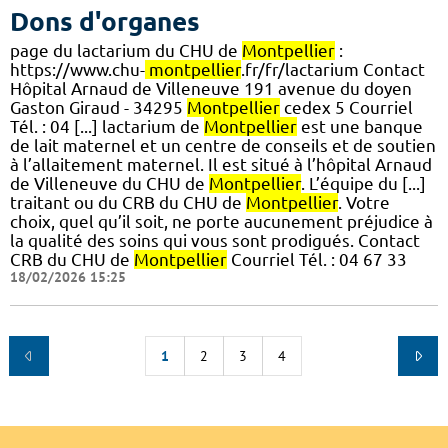
Dons d'organes
page du lactarium du CHU de
Montpellier
:
https://www.chu-
montpellier
.fr/fr/lactarium Contact
Hôpital Arnaud de Villeneuve 191 avenue du doyen
Gaston Giraud - 34295
Montpellier
cedex 5 Courriel
Tél. : 04 [...] lactarium de
Montpellier
est une banque
de lait maternel et un centre de conseils et de soutien
à l’allaitement maternel. Il est situé à l’hôpital Arnaud
de Villeneuve du CHU de
Montpellier
. L’équipe du [...]
traitant ou du CRB du CHU de
Montpellier
. Votre
choix, quel qu’il soit, ne porte aucunement préjudice à
la qualité des soins qui vous sont prodigués. Contact
CRB du CHU de
Montpellier
Courriel Tél. : 04 67 33
18/02/2026 15:25
1
2
3
4