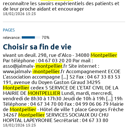
reconnaître les savoirs expérientiels des patients et
de leur proche aidant et encourager
18/02/2026 15:25
PAGES
relevance:
70%
Choisir sa fin de vie
vivant un deuil. 298, rue d’Alco - 34080
Montpellier
Par téléphone : 04 67 03 20 20 Par mail :
asso@jalmalv-
montpellier
.fr Site internet :
www.jalmalv-
montpellier
.fr Accompagnement ECOE
L’association accompagne [...] 52 Fax : 04 67 33 83 53
191, avenue du Doyen Gaston Giraud 34295
Montpellier
cedex 5 SERVICE DE L’ETAT CIVIL DE LA
MAIRIE DE
MONTPELLIER
Lundi, mardi, mercredi,
vendredi de 8h30 à 17h30 Jeudi de 10h à 19h [...] 19h
Téléphone : 04 67 34 70 00 Fax : 04 99 06 06 79 Mairie
de
Montpellier
- Hôtel de ville 1 place Georges Frêche
34267
Montpellier
SERVICES SOCIAUX DU CHU
HOPITAL LAPEYRONIE Secrétariat : 04 67 33 80
18/02/2026 15:25