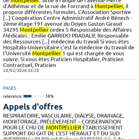
de
Montpellier
. Situé à l’angle de l’avenue Pierre
d’Adhémar et de la rue de Forcrand à
Montpellier
, il
propose différentes formules. L’Association Sportive
[...] Coopération Centre Administratif André Bénech -
2ème étage 191 avenue du Doyen Gaston Giraud
34295
Montpellier
cedex 5 Responsable des Affaires
Médicales : Emilie GARRIDO PRADALIE Responsable
des Ressources [...] médecine du travail Si vous êtes
Hospitalo-Universitaire c’est la médecine du travail de
l’Université
Montpellier
1 qui est chargée de vous
suivre. Si vous êtes Praticien Hospitalier, Praticien
Contractuel, Praticien
18/02/2026 15:25
PAGES
relevance:
38%
Appels d'offres
RESPIRATOIRE, VASCULAIRE, DIALYSE, DRAINAGE,
MONITORAGE, PRÉLÈVEMENT – CONSERVATION
POUR LE CHU DE
MONTPELLIER
ÉTABLISSEMENT
SUPPORT DU GHT DE L’EST HÉRAULT ET DU SUD