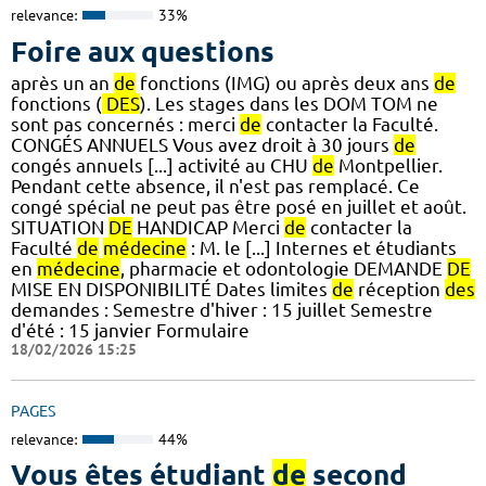
relevance:
33%
Foire aux questions
après un an
de
fonctions (IMG) ou après deux ans
de
fonctions (
DES
). Les stages dans les DOM TOM ne
sont pas concernés : merci
de
contacter la Faculté.
CONGÉS ANNUELS Vous avez droit à 30 jours
de
congés annuels [...] activité au CHU
de
Montpellier.
Pendant cette absence, il n'est pas remplacé. Ce
congé spécial ne peut pas être posé en juillet et août.
SITUATION
DE
HANDICAP Merci
de
contacter la
Faculté
de
médecine
: M. le [...] Internes et étudiants
en
médecine
, pharmacie et odontologie DEMANDE
DE
MISE EN DISPONIBILITÉ Dates limites
de
réception
des
demandes : Semestre d'hiver : 15 juillet Semestre
d'été : 15 janvier Formulaire
18/02/2026 15:25
PAGES
relevance:
44%
Vous êtes étudiant
de
second