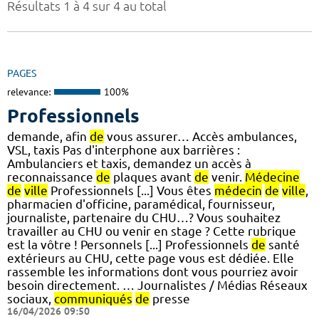
Résultats 1 à 4 sur 4 au total
PAGES
relevance:
100%
Professionnels
demande, afin
de
vous assurer… Accès ambulances,
VSL, taxis Pas d'interphone aux barrières :
Ambulanciers et taxis, demandez un accès à
reconnaissance
de
plaques avant
de
venir.
Médecine
de
ville
Professionnels [...] Vous êtes
médecin
de
ville
,
pharmacien d'officine, paramédical, fournisseur,
journaliste, partenaire du CHU…? Vous souhaitez
travailler au CHU ou venir en stage ? Cette rubrique
est la vôtre ! Personnels [...] Professionnels
de
santé
extérieurs au CHU, cette page vous est dédiée. Elle
rassemble les informations dont vous pourriez avoir
besoin directement. … Journalistes / Médias Réseaux
sociaux,
communiqués
de
presse
16/04/2026 09:50