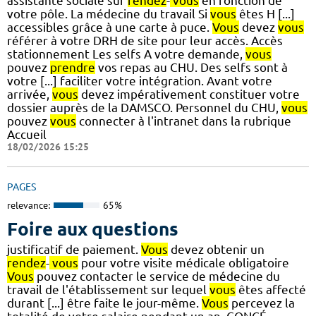
assistante sociale sur
rendez
-
vous
en fonction de
votre pôle. La médecine du travail Si
vous
êtes H [...]
accessibles grâce à une carte à puce.
Vous
devez
vous
référer à votre DRH de site pour leur accès. Accès
stationnement Les selfs A votre demande,
vous
pouvez
prendre
vos repas au CHU. Des selfs sont à
votre [...] faciliter votre intégration. Avant votre
arrivée,
vous
devez impérativement constituer votre
dossier auprès de la DAMSCO. Personnel du CHU,
vous
pouvez
vous
connecter à l'intranet dans la rubrique
Accueil
18/02/2026 15:25
PAGES
relevance:
65%
Foire aux questions
justificatif de paiement.
Vous
devez obtenir un
rendez
-
vous
pour votre visite médicale obligatoire
Vous
pouvez contacter le service de médecine du
travail de l'établissement sur lequel
vous
êtes affecté
durant [...] être faite le jour-même.
Vous
percevez la