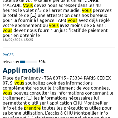
totalité de votre salaire pendant un an. CONGÉ
MALADIE
Vous
devez nous adresser dans les 48
heures le volet n°3 de l'arrêt maladie.
Vous
percevez
la totalité de [...] une attestation dans nos bureaux
pour la fournir à l'agence TAM)
Vous
avez déjà réglé
votre abonnement ou
vous
avez moins de 26 ans :
vous
devez nous fournir un justificatif de paiement
pour en obtenir le
18/02/2026 15:25
PAGES
relevance:
30%
Appli mobile
Place de Fontenoy - TSA 80715 - 75334 PARIS CEDEX
07. Si
vous
souhaitez avoir des informations
complémentaires sur le traitement de vos données,
vous
pouvez consulter les informations concernant le
traitement [...] les informations nécessaires lui
permettant d’utiliser l’application CHU Montpellier
Info et de
prendre
toutes les précautions utiles pour
sa bonne utilisation. L’accès à CHU Montpellier Info
est réservé [...] strictement personnel et ne peut en