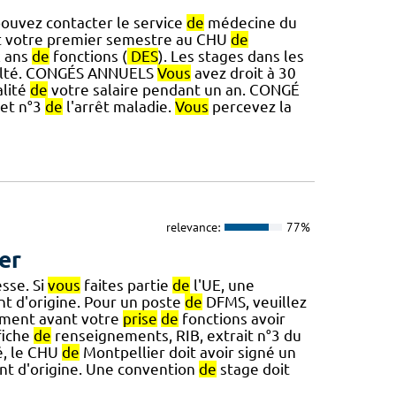
ouvez contacter le service
de
médecine du
t votre premier semestre au CHU
de
x ans
de
fonctions (
DES
). Les stages dans les
culté. CONGÉS ANNUELS
Vous
avez droit à 30
alité
de
votre salaire pendant un an. CONGÉ
let n°3
de
l'arrêt maladie.
Vous
percevez la
relevance:
77%
er
sse. Si
vous
faites partie
de
l'UE, une
nt d'origine. Pour un poste
de
DFMS, veuillez
ment avant votre
prise
de
fonctions avoir
fiche
de
renseignements, RIB, extrait n°3 du
é, le CHU
de
Montpellier doit avoir signé un
nt d'origine. Une convention
de
stage doit