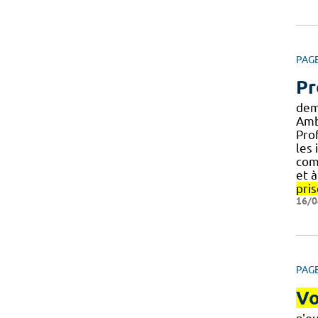
PAG
Pr
dem
Amb
Prof
les
com
et 
pris
16/0
PAG
Vo