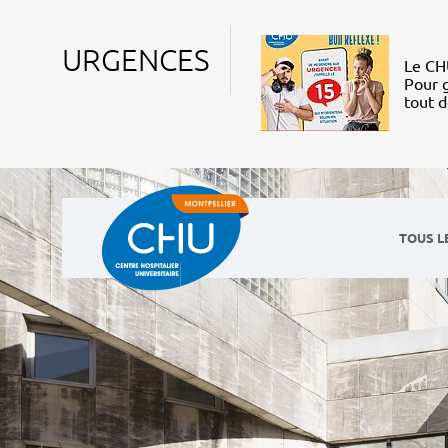
URGENCES
Le CHU
Pour g
tout 
TOUS L