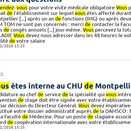
rendez
-
vous
pour votre visite médicale obligatoire
Vous
p
ail
de
l'établissement sur lequel
vous
êtes affecté duran
pellier [...] après un an
de
fonctions (IMG) ou après deu
 TOM ne sont pas concernés : merci
de
contacter la Fa
rs
de
congés annuels [...] jour-même.
Vous
percevez la tot
LADIE
Vous
devez nous adresser dans les 48 heures le vo
alité
de
votre salaire
2/2026 15:25
ES
us
êtes interne au CHU
de
Montpelli
didature au chef
de
service
de
la spécialité qui
vous
intére
vention
de
stage doit être signée avec votre établisseme
] par décision du Directeur Général.
Vous
devez impérative
stitué votre dossier administratif auprès
de
la DAMSCO : 
] la Faculté
de
Médecine. Pour un poste
de
stagiaire associ
ord
de
coopération internationale avec votre établisseme
2/2026 15:25