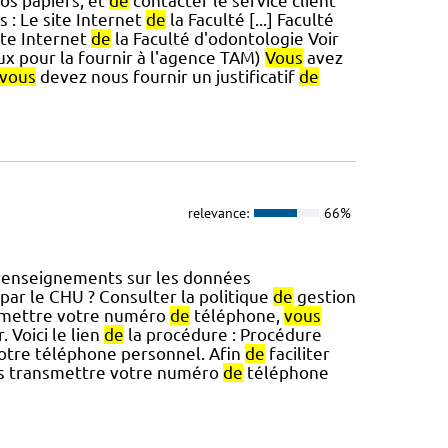
os papiers, et
de
contacter le service client
s : Le site Internet
de
la Faculté [...] Faculté
te Internet
de
la Faculté d'odontologie Voir
ux pour la fournir à l'agence TAM)
Vous
avez
vous
devez nous fournir un justificatif
de
relevance:
66%
enseignements sur les données
par le CHU ? Consulter la politique
de
gestion
smettre votre numéro
de
téléphone,
vous
 Voici le lien
de
la procédure : Procédure
otre téléphone personnel. Afin
de
faciliter
 transmettre votre numéro
de
téléphone