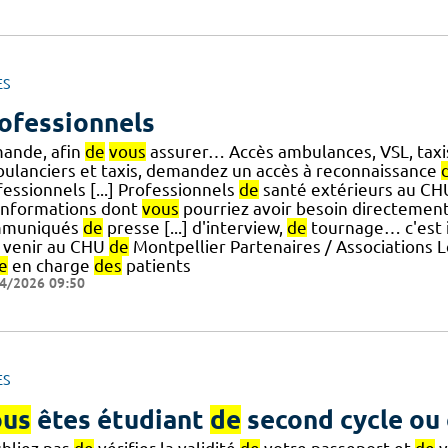
ES
ofessionnels
ande, afin
de
vous
assurer… Accès ambulances, VSL, taxis
ulanciers et taxis, demandez un accès à reconnaissance
essionnels [...] Professionnels
de
santé extérieurs au CH
 informations dont
vous
pourriez avoir besoin directement
muniqués
de
presse [...] d'interview,
de
tournage… c'est i
à venir au CHU
de
Montpellier Partenaires / Associations L
e
en charge
des
patients
4/2026 09:50
ES
us
êtes étudiant
de
second cycle ou