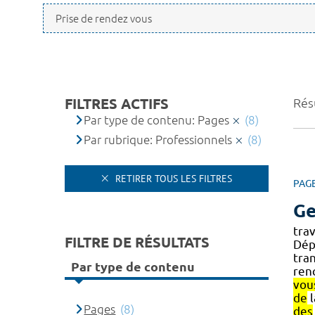
FILTRES ACTIFS
Résu
Par type de contenu: Pages
(8)
Par rubrique: Professionnels
(8)
RETIRER TOUS LES FILTRES
PAG
Ge
tra
FILTRE DE RÉSULTATS
Dép
tran
Par type de contenu
ren
vou
de
l
Pages
(8)
des