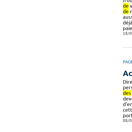
n'o
de
v
de
m
aus
déj
pai
18/0
PAG
Ac
Dir
per
des
dev
d'e
cet
por
08/0