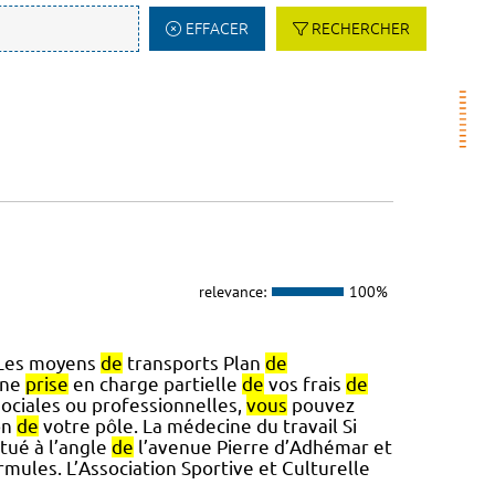
EFFACER
RECHERCHER
relevance:
100%
 Les moyens
de
transports Plan
de
une
prise
en charge partielle
de
vos frais
de
sociales ou professionnelles,
vous
pouvez
on
de
votre pôle. La médecine du travail Si
tué à l’angle
de
l’avenue Pierre d’Adhémar et
rmules. L’Association Sportive et Culturelle