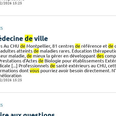
2/2026 15:25
ES
édecine
de
ville
es Au CHU
de
Montpellier, 81 centres
de
référence et
de
c
adultes atteints
de
maladies rares. Éducation thérapeuti
] leur maladie,
de
mieux la gérer en développant
des
compé
restations d'Actes
de
Biologie pour établissements Extér
cale [...] Professionnels
de
santé extérieurs au CHU, cet
ormations dont
vous
pourriez avoir besoin directement. N'
mélioration
2/2026 15:25
ES
ire aux questions