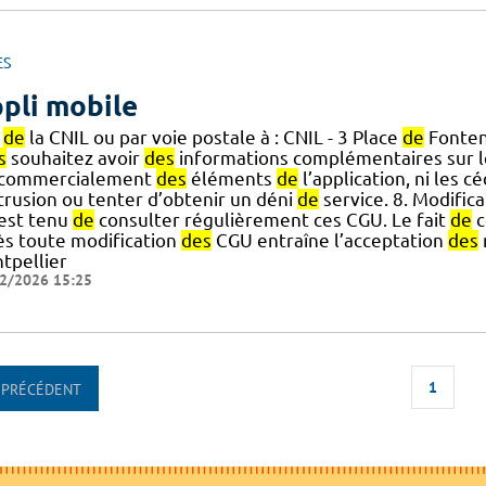
ES
pli mobile
e
de
la CNIL ou par voie postale à : CNIL - 3 Place
de
Fonten
s
souhaitez avoir
des
informations complémentaires sur 
.] commercialement
des
éléments
de
l’application, ni les c
ntrusion ou tenter d’obtenir un déni
de
service. 8. Modific
] est tenu
de
consulter régulièrement ces CGU. Le fait
de
c
ès toute modification
des
CGU entraîne l’acceptation
des
tpellier
2/2026 15:25
1
PRÉCÉDENT