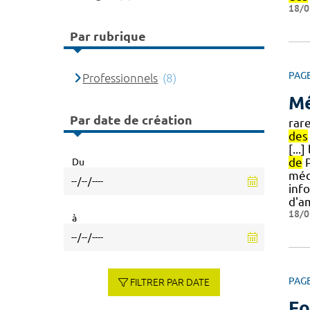
18/0
Par rubrique
PAG
Professionnels
(8)
M
Par date de création
rar
des
[...
de
P
Du
médi
inf
d'a
18/0
à
PAG
FILTRER PAR DATE
Fo