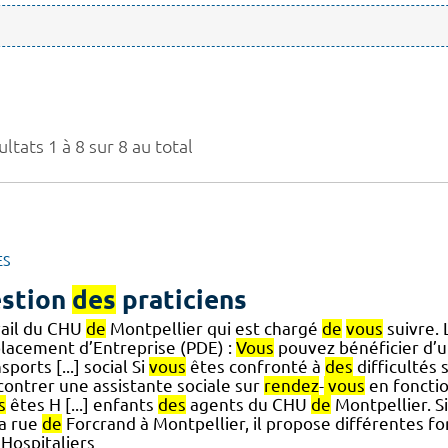
ltats 1 à 8 sur 8 au total
ES
stion
des
praticiens
vail du CHU
de
Montpellier qui est chargé
de
vous
suivre.
lacement d’Entreprise (PDE) :
Vous
pouvez bénéficier d’
sports [...] social Si
vous
êtes confronté à
des
difficultés 
contrer une assistante sociale sur
rendez
-
vous
en foncti
s
êtes H [...] enfants
des
agents du CHU
de
Montpellier. Si
a rue
de
Forcrand à Montpellier, il propose différentes fo
Hospitaliers