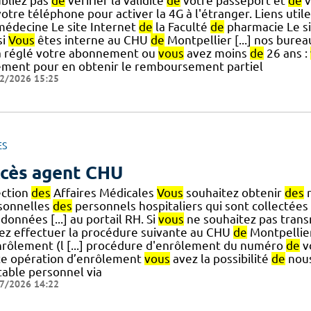
ubliez pas
de
vérifier la validité
de
votre passeport et
de
v
otre téléphone pour activer la 4G à l'étranger. Liens utile
édecine Le site Internet
de
la Faculté
de
pharmacie Le si
si
Vous
êtes interne au CHU
de
Montpellier [...] nos burea
à réglé votre abonnement ou
vous
avez moins
de
26 ans :
ement pour en obtenir le remboursement partiel
2/2026 15:25
ES
cès agent CHU
ection
des
Affaires Médicales
Vous
souhaitez obtenir
des
r
sonnelles
des
personnels hospitaliers qui sont collectées 
données [...] au portail RH. Si
vous
ne souhaitez pas tran
ez effectuer la procédure suivante au CHU
de
Montpellier.
nrôlement (l [...] procédure d'enrôlement du numéro
de
v
te opération d’enrôlement
vous
avez la possibilité
de
nous
table personnel via
7/2026 14:22