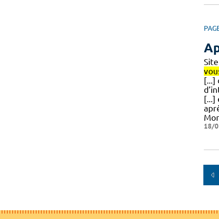
PAG
Ap
Sit
vou
[..
d’i
[...
apr
Mon
18/0