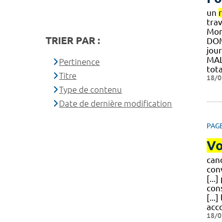
un
trav
Mont
TRIER PAR :
DOM
jou
MA
Pertinence
tot
Titre
18/0
Type de contenu
Date de dernière modification
PAG
Vo
can
con
[...
con
[...
acc
18/0