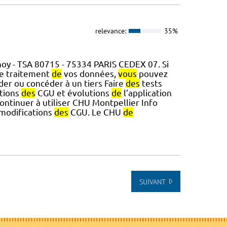
relevance:
35%
oy - TSA 80715 - 75334 PARIS CEDEX 07. Si
le traitement
de
vos données,
vous
pouvez
éder ou concéder à un tiers Faire
des
tests
ations
des
CGU et évolutions
de
l’application
ontinuer à utiliser CHU Montpellier Info
modifications
des
CGU. Le CHU
de
SUIVANT