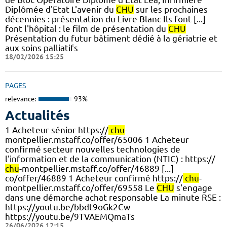
Diplômée d'Etat L'avenir du
CHU
sur les prochaines
décennies : présentation du Livre Blanc Ils font [...]
font l'hôpital : le film de présentation du
CHU
Présentation du futur bâtiment dédié à la gériatrie et
aux soins palliatifs
18/02/2026 15:25
PAGES
relevance:
93%
Actualités
1 Acheteur sénior https://
chu
-
montpellier.mstaff.co/offer/65006 1 Acheteur
confirmé secteur nouvelles technologies de
l'information et de la communication (NTIC) : https://
chu
-montpellier.mstaff.co/offer/46889 [...]
co/offer/46889 1 Acheteur confirmé https://
chu
-
montpellier.mstaff.co/offer/69558 Le
CHU
s'engage
dans une démarche achat responsable La minute RSE :
https://youtu.be/bbdt9oGk2Cw
https://youtu.be/9TVAEMQmaTs
26/06/2026 12:15