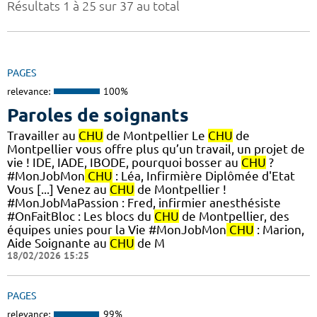
Résultats 1 à 25 sur 37 au total
PAGES
relevance:
100%
Paroles de soignants
Travailler au
CHU
de Montpellier Le
CHU
de
Montpellier vous offre plus qu’un travail, un projet de
vie ! IDE, IADE, IBODE, pourquoi bosser au
CHU
?
#MonJobMon
CHU
: Léa, Infirmière Diplômée d'Etat
Vous [...] Venez au
CHU
de Montpellier !
#MonJobMaPassion : Fred, infirmier anesthésiste
#OnFaitBloc : Les blocs du
CHU
de Montpellier, des
équipes unies pour la Vie #MonJobMon
CHU
: Marion,
Aide Soignante au
CHU
de M
18/02/2026 15:25
PAGES
relevance:
99%