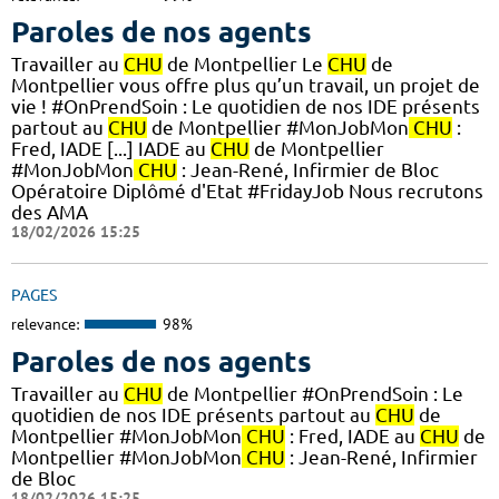
Paroles de nos agents
Travailler au
CHU
de Montpellier Le
CHU
de
Montpellier vous offre plus qu’un travail, un projet de
vie ! #OnPrendSoin : Le quotidien de nos IDE présents
partout au
CHU
de Montpellier #MonJobMon
CHU
:
Fred, IADE [...] IADE au
CHU
de Montpellier
#MonJobMon
CHU
: Jean-René, Infirmier de Bloc
Opératoire Diplômé d'Etat #FridayJob Nous recrutons
des AMA
18/02/2026 15:25
PAGES
relevance:
98%
Paroles de nos agents
Travailler au
CHU
de Montpellier #OnPrendSoin : Le
quotidien de nos IDE présents partout au
CHU
de
Montpellier #MonJobMon
CHU
: Fred, IADE au
CHU
de
Montpellier #MonJobMon
CHU
: Jean-René, Infirmier
de Bloc
18/02/2026 15:25