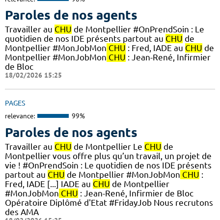
Paroles de nos agents
Travailler au
CHU
de Montpellier #OnPrendSoin : Le
quotidien de nos IDE présents partout au
CHU
de
Montpellier #MonJobMon
CHU
: Fred, IADE au
CHU
de
Montpellier #MonJobMon
CHU
: Jean-René, Infirmier
de Bloc
18/02/2026 15:25
PAGES
relevance:
99%
Paroles de nos agents
Travailler au
CHU
de Montpellier Le
CHU
de
Montpellier vous offre plus qu’un travail, un projet de
vie ! #OnPrendSoin : Le quotidien de nos IDE présents
partout au
CHU
de Montpellier #MonJobMon
CHU
:
Fred, IADE [...] IADE au
CHU
de Montpellier
#MonJobMon
CHU
: Jean-René, Infirmier de Bloc
Opératoire Diplômé d'Etat #FridayJob Nous recrutons
des AMA