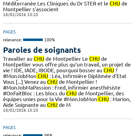
Méditerranée Les Cliniques du Dr STER et le
CHU
de
Montpellier s’associent
18/02/2026 15:25
PAGES
relevance:
100%
Paroles de soignants
Travailler au
CHU
de Montpellier Le
CHU
de
Montpellier vous offre plus qu’un travail, un projet de
vie ! IDE, IADE, IBODE, pourquoi bosser au
CHU
?
#MonJobMon
CHU
: Léa, Infirmière Diplômée d'Etat
Vous [...] Venez au
CHU
de Montpellier !
#MonJobMaPassion : Fred, infirmier anesthésiste
#OnFaitBloc : Les blocs du
CHU
de Montpellier, des
équipes unies pour la Vie #MonJobMon
CHU
: Marion,
Aide Soignante au
CHU
de M
18/02/2026 15:25
PAGES
relevance:
98%