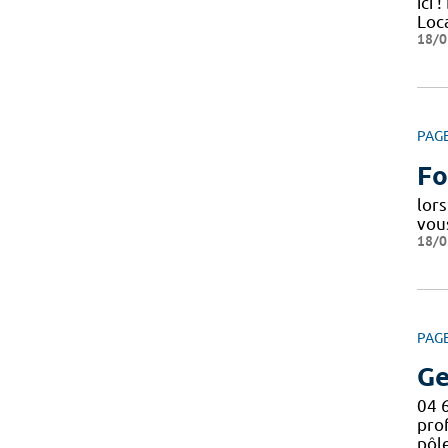
ici
Loc
18/0
PAG
Fo
lors
vou
18/0
PAG
Ge
04 
pro
pôl