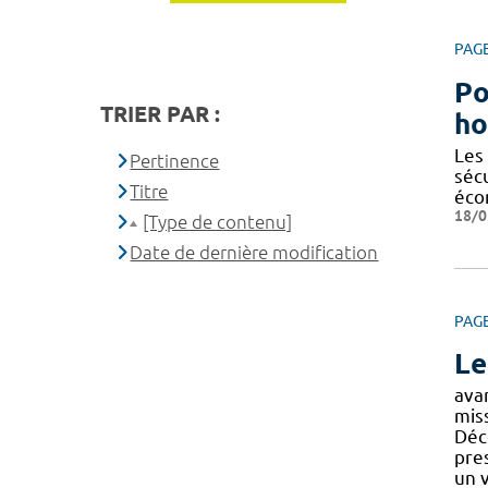
PAG
Po
TRIER PAR :
ho
Les
Pertinence
séc
Titre
éco
18/0
[Type de contenu]
Date de dernière modification
PAG
Le
ava
miss
Déco
pre
un 