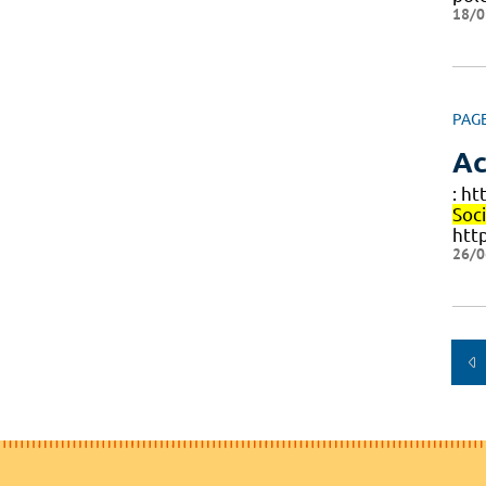
18/0
PAG
Ac
: h
Soc
htt
26/0