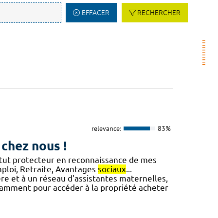
EFFACER
RECHERCHER
relevance:
83%
 chez nous !
tatut protecteur en reconnaissance de mes
emploi, Retraite, Avantages
sociaux
...
ière et à un réseau d'assistantes maternelles,
otamment pour accéder à la propriété acheter