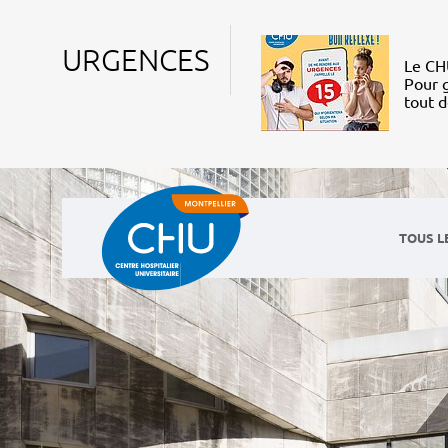
URGENCES
Le CHU
Pour g
tout 
TOUS L