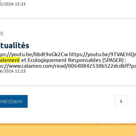
2/2026 15:25
ES
tualités
ttps://youtu.be/bbdt9oGk2Cw https://youtu.be/9TVAEMQ
ialement
et Ecologiquement Responsables (SPASER) :
ps://www.calameo.com/read/00640842530b522dcd6ff?p
6/2026 12:15
1
PRÉCÉDENT