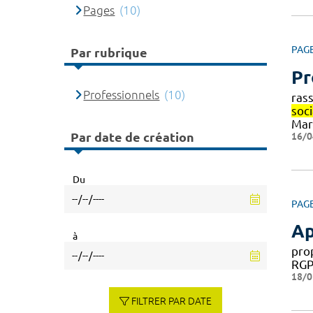
Pages
(10)
PAG
Par rubrique
Pr
Professionnels
(10)
ras
soc
Mar
16/0
Par date de création
Du
PAG
Ap
à
pro
RGP
18/0
FILTRER PAR DATE