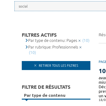
FILTRES ACTIFS
Résu
Par type de contenu: Pages
(10)
Par rubrique: Professionnels
(10)
PAG
RETIRER TOUS LES FILTRES
10
ava
miss
FILTRE DE RÉSULTATS
Déco
pre
Par type de contenu
un 
18/0