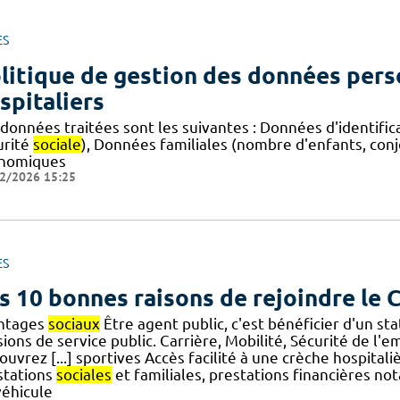
ES
litique de gestion des données pers
spitaliers
 données traitées sont les suivantes : Données d'identific
urité
sociale
), Données familiales (nombre d'enfants, con
nomiques
2/2026 15:25
ES
s 10 bonnes raisons de rejoindre le
ntages
sociaux
Être agent public, c'est bénéficier d'un s
ions de service public. Carrière, Mobilité, Sécurité de l'
uvrez [...] sportives Accès facilité à une crèche hospital
stations
sociales
et familiales, prestations financières n
véhicule