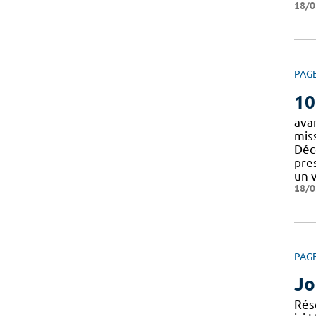
18/0
PAG
10
ava
miss
Déco
pre
un 
18/0
PAG
Jo
Rés