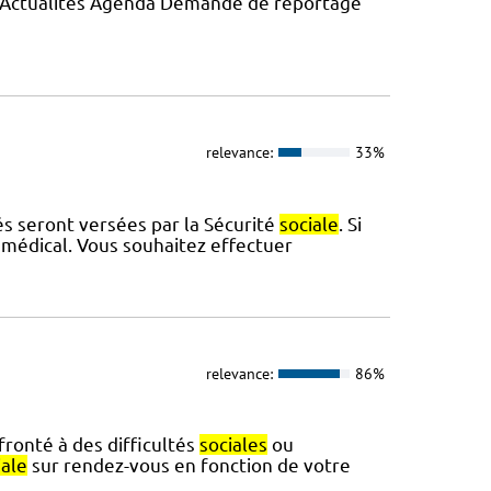
e Actualités Agenda Demande de reportage
relevance:
33%
tés seront versées par la Sécurité
sociale
. Si
 médical. Vous souhaitez effectuer
relevance:
86%
fronté à des difficultés
sociales
ou
iale
sur rendez-vous en fonction de votre