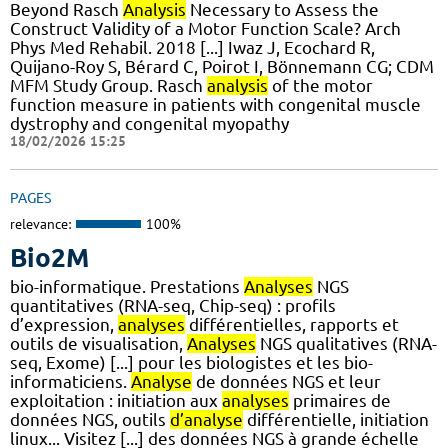
Beyond Rasch
Analysis
Necessary to Assess the
Construct Validity of a Motor Function Scale? Arch
Phys Med Rehabil. 2018 [...] Iwaz J, Ecochard R,
Quijano-Roy S, Bérard C, Poirot I, Bönnemann CG; CDM
MFM Study Group. Rasch
analysis
of the motor
function measure in patients with congenital muscle
dystrophy and congenital myopathy
18/02/2026 15:25
PAGES
relevance:
100%
Bio2M
bio-informatique. Prestations
Analyses
NGS
quantitatives (RNA-seq, Chip-seq) : profils
d’expression,
analyses
différentielles, rapports et
outils de visualisation,
Analyses
NGS qualitatives (RNA-
seq, Exome) [...] pour les biologistes et les bio-
informaticiens.
Analyse
de données NGS et leur
exploitation : initiation aux
analyses
primaires de
données NGS, outils
d’analyse
différentielle, initiation
linux... Visitez [...] des données NGS à grande échelle