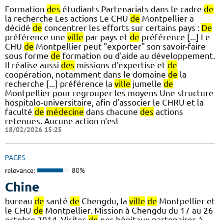
Formation
des
étudiants Partenariats dans le cadre
de
la recherche Les actions Le CHU
de
Montpellier a
décidé
de
concentrer les efforts sur certains pays :
De
préférence une
ville
par pays et
de
préférence [...] Le
CHU
de
Montpellier peut "exporter" son savoir-faire
sous forme
de
formation ou d'aide au développement.
Il réalise aussi
des
missions d'expertise et
de
coopération, notamment dans le domaine
de
la
recherche [...] préférence la
ville
jumelle
de
Montpellier pour regrouper les moyens Une structure
hospitalo-universitaire, afin d’associer le CHRU et la
faculté
de
médecine
dans chacune
des
actions
retenues. Aucune action n'est
18/02/2026 15:25
PAGES
relevance:
80%
Chine
bureau
de
santé
de
Chengdu, la
ville
de
Montpellier et
le CHU
de
Montpellier. Mission à Chengdu du 17 au 26
octobre 2014. Visites
de
nos hôpitaux partenaires à