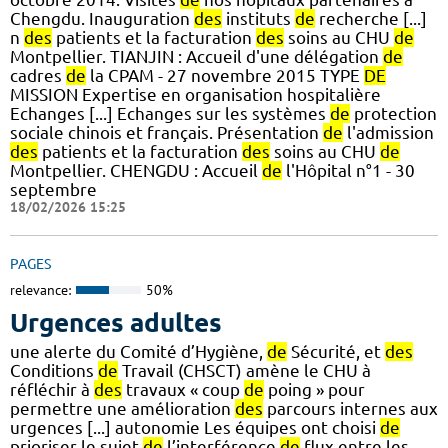
Chengdu. Inauguration
des
instituts
de
recherche [...]
n
des
patients et la facturation
des
soins au CHU
de
Montpellier. TIANJIN : Accueil d'une délégation
de
cadres
de
la CPAM - 27 novembre 2015 TYPE
DE
MISSION Expertise en organisation hospitalière
Echanges [...] Echanges sur les systèmes
de
protection
sociale chinois et français. Présentation
de
l'admission
des
patients et la facturation
des
soins au CHU
de
Montpellier. CHENGDU : Accueil
de
l'Hôpital n°1 - 30
septembre
18/02/2026 15:25
PAGES
relevance:
50%
Urgences adultes
une alerte du Comité d’Hygiène,
de
Sécurité, et
des
Conditions
de
Travail (CHSCT) amène le CHU à
réfléchir à
des
travaux « coup
de
poing » pour
permettre une amélioration
des
parcours internes aux
urgences [...] autonomie Les équipes ont choisi
de
prioriser le sujet
de
l’interférence
de
flux entre les