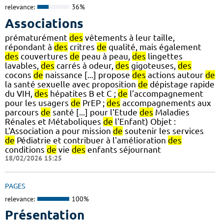
relevance:
36%
Associations
prématurément
des
vêtements à leur taille,
répondant à
des
critres
de
qualité, mais également
des
couvertures
de
peau à peau,
des
lingettes
lavables,
des
carrés à odeur,
des
gigoteuses,
des
cocons
de
naissance [...] propose
des
actions autour
de
la santé sexuelle avec proposition
de
dépistage rapide
du VIH,
des
hépatites B et C ;
de
l’accompagnement
pour les usagers
de
PrEP ;
des
accompagnements aux
parcours
de
santé [...] pour l'Etude
des
Maladies
Rénales et Métaboliques
de
l'Enfant) Objet :
L'Association a pour mission
de
soutenir les services
de
Pédiatrie et contribuer à l'amélioration
des
conditions
de
vie
des
enfants séjournant
18/02/2026 15:25
PAGES
relevance:
100%
Présentation