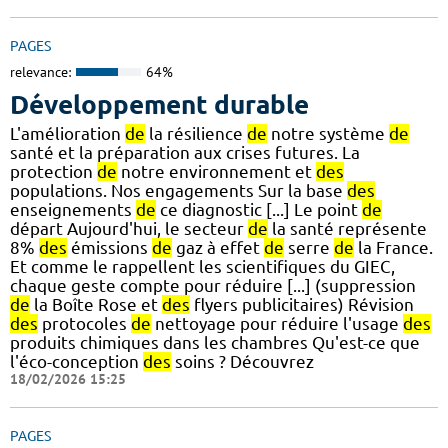
PAGES
relevance:
64%
Développement durable
L'amélioration
de
la résilience
de
notre système
de
santé et la préparation aux crises futures. La
protection
de
notre environnement et
des
populations. Nos engagements Sur la base
des
enseignements
de
ce diagnostic [...] Le point
de
départ Aujourd'hui, le secteur
de
la santé représente
8%
des
émissions
de
gaz à effet
de
serre
de
la France.
Et comme le rappellent les scientifiques du GIEC,
chaque geste compte pour réduire [...] (suppression
de
la Boîte Rose et
des
flyers publicitaires) Révision
des
protocoles
de
nettoyage pour réduire l'usage
des
produits chimiques dans les chambres Qu'est-ce que
l'éco-conception
des
soins ? Découvrez
18/02/2026 15:25
PAGES