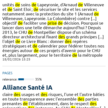
unités
de
soins
de
Lapeyronie, d'Arnaud
de
Villeneuve
et
de
Saint Eloi ;
de
sécuriser le site et les services
notamment avec la protection du site 1 (Arnaud
de
Villeneuve, Lapeyronie. La Colombière) contre [...]
objectif
de
faciliter une
prise
de
décision. Pourquoi se
lancer dans une telle démarche aujourd'hui ? Depuis
2013, le CHU
de
Montpellier dispose d'un schéma
directeur architectural fixant
des
grands principes [...]
l'objet
de
ce Livre Blanc : donner
des
repères
stratégiques et
de
calendrier pour fédérer toutes nos
énergies autour
de
ces projets d'avenir pour le CHU
et, plus largement, pour le territoire
de
la métropole
18/02/2026 15:25
PAGES
relevance:
35%
Alliance Santé IA
claire
des
usages et
des
risques, l’une et l’autre bâties
en toute transparence avec l’ensemble
des
parties
prenantes
de
l’établissement, dans le respect
des