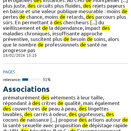
prérogatives
des
instances. Au CHU
de
Montpellier [...]
plus juste,
des
circuits plus fluides,
des
rejets payeurs
en baisse et une valeur publique mesurable : moins
de
pertes
de
chance, moins
de
retards,
des
parcours plus
sûrs. En permettant à
des
chercheurs [...] du
vieillissement et
de
la dépendance, impact
des
maladies chroniques, insuffisante approche
préventive, suscitent plus
de
besoin
de
soins, alors
que le nombre
de
professionnels
de
santé ne
progresse pas
18/02/2026 15:25
PAGES
relevance:
31%
Associations
prématurément
des
vêtements à leur taille,
répondant à
des
critres
de
qualité, mais également
des
couvertures
de
peau à peau,
des
lingettes
lavables,
des
carrés à odeur,
des
gigoteuses,
des
cocons
de
naissance [...] propose
des
actions autour
de
la santé sexuelle avec proposition
de
dépistage rapide
du VIH,
des
hépatites B et C ;
de
l’accompagnement