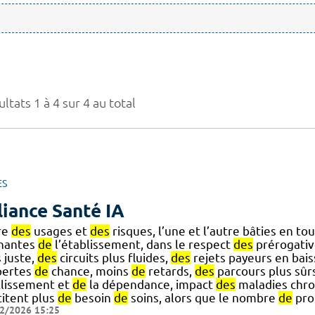
ltats 1 à 4 sur 4 au total
ES
liance Santé IA
ire
des
usages et
des
risques, l’une et l’autre bâties en 
nantes
de
l’établissement, dans le respect
des
prérogati
 juste,
des
circuits plus fluides,
des
rejets payeurs en bais
ertes
de
chance, moins
de
retards,
des
parcours plus sûr
illissement et
de
la dépendance, impact
des
maladies chro
citent plus
de
besoin
de
soins, alors que le nombre
de
pro
2/2026 15:25