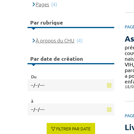
Pages
(4)
Par rubrique
PAG
As
À propos du CHU
(4)
pré
cou
Par date de création
nais
VIH
par
a p
Du
enf
18/0
à
PAG
Li
FILTRER PAR DATE