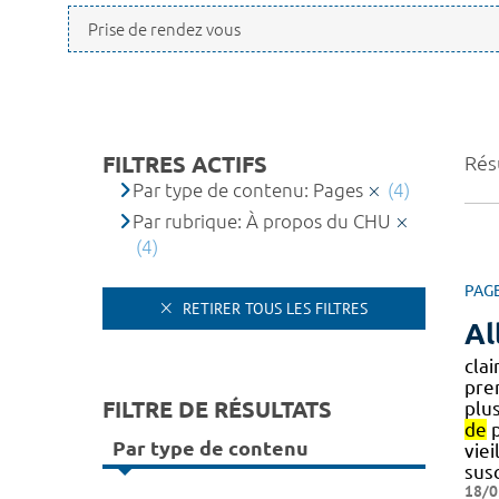
FILTRES ACTIFS
Résu
Par type de contenu: Pages
(4)
Par rubrique: À propos du CHU
(4)
PAG
RETIRER TOUS LES FILTRES
Al
cla
pre
FILTRE DE RÉSULTATS
plus
de
p
Par type de contenu
vie
sus
18/0