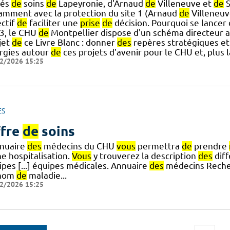
tés
de
soins
de
Lapeyronie, d'Arnaud
de
Villeneuve et
de
S
amment avec la protection du site 1 (Arnaud
de
Villeneuve
ectif
de
faciliter une
prise
de
décision. Pourquoi se lancer
3, le CHU
de
Montpellier dispose d'un schéma directeur a
jet
de
ce Livre Blanc : donner
des
repères stratégiques e
rgies autour
de
ces projets d'avenir pour le CHU et, plus 
2/2026 15:25
ES
fre
de
soins
nnuaire
des
médecins du CHU
vous
permettra
de
prendre
e hospitalisation.
Vous
y trouverez la description
des
diff
ipes [...] équipes médicales. Annuaire
des
médecins Recher
 nom
de
maladie...
2/2026 15:25