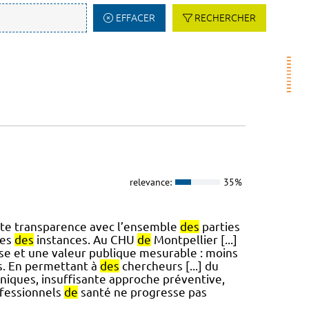
EFFACER
RECHERCHER
relevance:
35%
toute transparence avec l’ensemble
des
parties
ves
des
instances. Au CHU
de
Montpellier [...]
se et une valeur publique mesurable : moins
s. En permettant à
des
chercheurs [...] du
niques, insuffisante approche préventive,
fessionnels
de
santé ne progresse pas