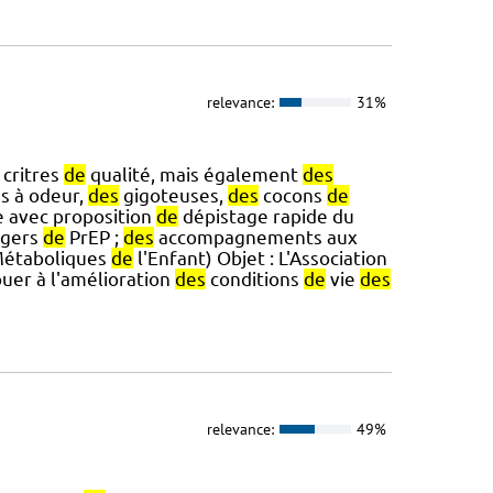
relevance:
31%
critres
de
qualité, mais également
des
s à odeur,
des
gigoteuses,
des
cocons
de
e avec proposition
de
dépistage rapide du
agers
de
PrEP ;
des
accompagnements aux
Métaboliques
de
l'Enfant) Objet : L'Association
buer à l'amélioration
des
conditions
de
vie
des
relevance:
49%