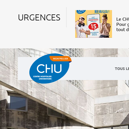
URGENCES
Le CHU
Pour g
tout 
TOUS L