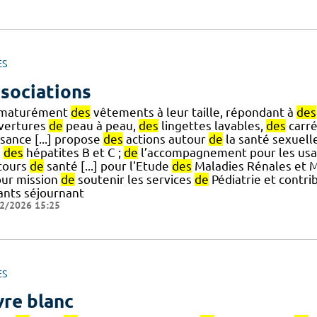
ES
sociations
maturément
des
vêtements à leur taille, répondant à
des
vertures
de
peau à peau,
des
lingettes lavables,
des
carré
sance [...] propose
des
actions autour
de
la santé sexuell
,
des
hépatites B et C ;
de
l’accompagnement pour les us
cours
de
santé [...] pour l'Etude
des
Maladies Rénales et 
our mission
de
soutenir les services
de
Pédiatrie et contri
ants séjournant
2/2026 15:25
ES
vre blanc