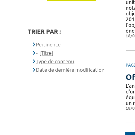
uni
not
obj
201
l'ob
éne
TRIER PAR :
18/0
Pertinence
[Titre]
Type de contenu
PAG
Date de dernière modification
Of
L'a
d'un
équ
un
18/0