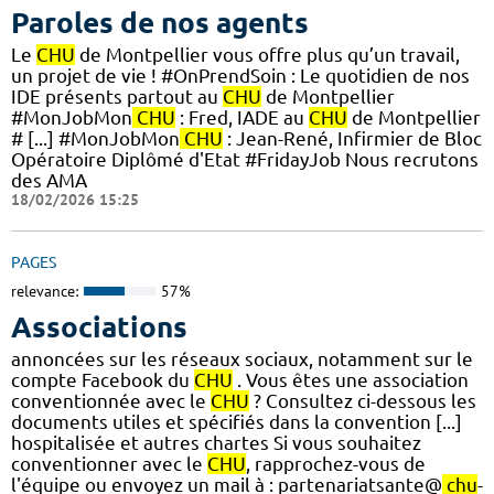
Paroles de nos agents
Le
CHU
de Montpellier vous offre plus qu’un travail,
un projet de vie ! #OnPrendSoin : Le quotidien de nos
IDE présents partout au
CHU
de Montpellier
#MonJobMon
CHU
: Fred, IADE au
CHU
de Montpellier
# [...] #MonJobMon
CHU
: Jean-René, Infirmier de Bloc
Opératoire Diplômé d'Etat #FridayJob Nous recrutons
des AMA
18/02/2026 15:25
PAGES
relevance:
57%
Associations
annoncées sur les réseaux sociaux, notamment sur le
compte Facebook du
CHU
. Vous êtes une association
conventionnée avec le
CHU
? Consultez ci-dessous les
documents utiles et spécifiés dans la convention [...]
hospitalisée et autres chartes Si vous souhaitez
conventionner avec le
CHU
, rapprochez-vous de
l'équipe ou envoyez un mail à : partenariatsante@
chu
-