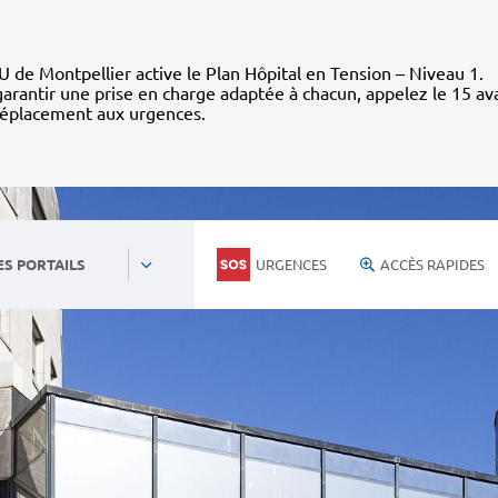
 de Montpellier active le Plan Hôpital en Tension – Niveau 1.
arantir une prise en charge adaptée à chacun, appelez le 15 av
déplacement aux urgences.
URGENCES
ACCÈS RAPIDES
ES PORTAILS