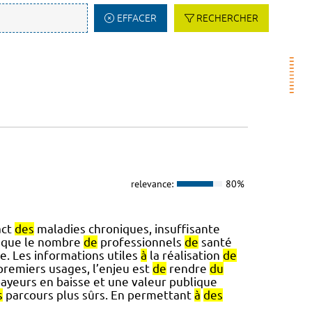
EFFACER
RECHERCHER
relevance:
80%
act
des
maladies chroniques, insuffisante
s que le nombre
de
professionnels
de
santé
e. Les informations utiles
à
la réalisation
de
remiers usages, l’enjeu est
de
rendre
du
payeurs en baisse et une valeur publique
s
parcours plus sûrs. En permettant
à
des