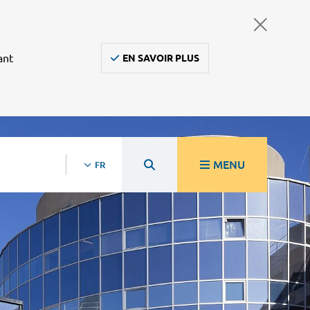
ant
EN SAVOIR PLUS
MENU
FR