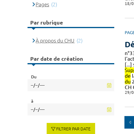
18/0
Pages
(2)
Par rubrique
PAG
À propos du CHU
(2)
Dé
n°3
Par date de création
l'ac
[...
Sup
de
l
Du
du
2
CH 
29/0
à
FILTRER PAR DATE