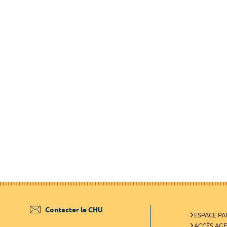
Contacter le CHU
ESPACE PA
ACCÈS AG