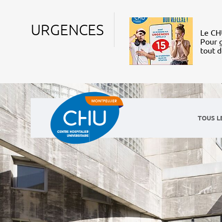
URGENCES
Le CHU
Pour g
tout 
TOUS L