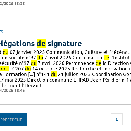
2/2026 15:25
ES
légations
de
signature
3
du
07 janvier 2025 Communication, Culture et Mécénat
tion sociale n°97
du
7 avril 2026 Coordination
de
l'Institu
] sécurité n°97
du
7 avril 2026 Permanence
de
la Direction
port
n°207
du
14 octobre 2025 Recherche et Innovation 
a Formation [...] n°141
du
21 juillet 2025 Coordination Gé
7 mai 2025 Direction commune EHPAD Jean Péridier n°
Clermont l’Hérault
4/2026 18:45
1
PRÉCÉDENT