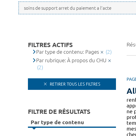
FILTRES ACTIFS
Résu
Par type de contenu: Pages
(2)
Par rubrique: À propos du CHU
(2)
PAG
RETIRER TOUS LES FILTRES
Al
ren
app
FILTRE DE RÉSULTATS
ne p
pro
Par type de contenu
temp
mes
che