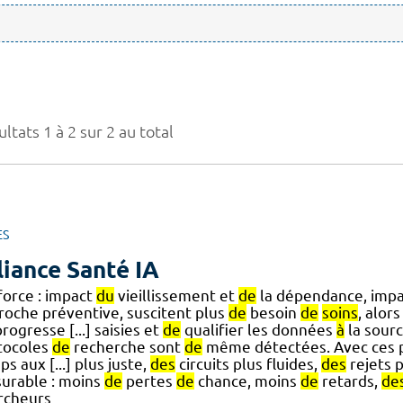
ltats 1 à 2 sur 2 au total
ES
liance Santé IA
force : impact
du
vieillissement et
de
la dépendance, imp
roche préventive, suscitent plus
de
besoin
de
soins
, alor
rogresse [...] saisies et
de
qualifier les données
à
la sourc
tocoles
de
recherche sont
de
même détectées. Avec ces p
s aux [...] plus juste,
des
circuits plus fluides,
des
rejets 
urable : moins
de
pertes
de
chance, moins
de
retards,
de
rcheurs