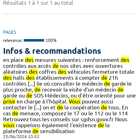
Résultats 1 à 1 sur 1 au total
PAGES
relevance:
100%
Infos & recommandations
en place
des
mesures suivantes : renforcement
des
contrôles aux accès
de
nos sites avec ouvertures
aléatoires
des
coffres
des
véhicules fermeture totale
des
halls
des
établissements à compter
de
21h
contrôles [...] lie où consulter le médecin
de
garde le
plus proche,
de
recevoir la visite d'un médecin
de
garde ou
de
SOS Médecins, ou d'être orienté pour une
prise
en charge à l'hôpital.
Vous
pouvez aussi
contacter le [...] on et
de
la coopération
de
tous. En
cas
de
menace, composez le 17 ou le 112 ou le 114
Retrouvez tous les conseils sur sgdsn.gouv.fr Nous
vous
rappelons également l'existence
de
la
plateforme
de
sensibilisation
25/06/2026 13:52