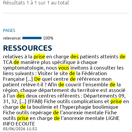
Résultats 1 à 1 sur 1 au total
PAGES
relevance:
100%
RESSOURCES
relatives à la
prise
en charge
des
patients atteints
de
TCA
de
manière plus spécifique à chaque
symptomatologie, nous
vous
invitons à consulter les
liens suivants : Visiter le site
de
la Fédération
Française [...]
De
quel centre
de
référence mon
patient relève-t-il ? Afin
de
couvrir l'ensemble
de
la
région, chaque département du territoire est associé
à l'un
des
deux centres référents : Départements 09,
31, 32, [...] (FFAB) Fiche outils complications et
prise
en
charge
de
la boulimie et l'hyperphagie boulimique
Fiche outils repérage
de
l'anorexie mentale Fiche
outils
prise
en charge
de
l'anorexie mentale LIGNE
INFO ECOUTE
05/06/2026 11:52