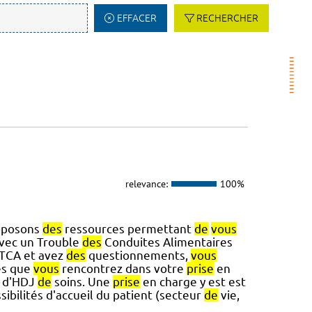
EFFACER
RECHERCHER
relevance:
100%
roposons
des
ressources permettant
de
vous
avec un Trouble
des
Conduites Alimentaires
 TCA et avez
des
questionnements,
vous
és que
vous
rencontrez dans votre
prise
en
s d'HDJ
de
soins. Une
prise
en charge y est est
sibilités d'accueil du patient (secteur
de
vie,