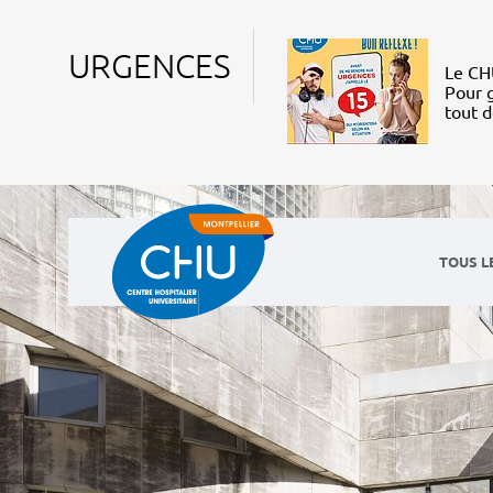
URGENCES
Le CHU
Pour g
tout 
TOUS L