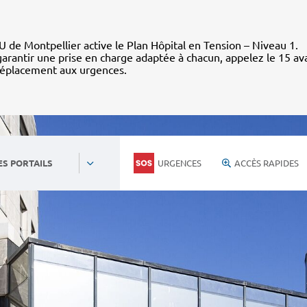
 de Montpellier active le Plan Hôpital en Tension – Niveau 1.
arantir une prise en charge adaptée à chacun, appelez le 15 av
déplacement aux urgences.
URGENCES
ACCÈS RAPIDES
ES PORTAILS