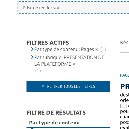
FILTRES ACTIFS
Résu
Par type de contenu: Pages
(1)
Par rubrique: PRESENTATION DE
LA PLATEFORME
(1)
PAG
P
RETIRER TOUS LES FILTRES
des
ori
[...
pou
FILTRE DE RÉSULTATS
cha
pos
Par type de contenu
éva