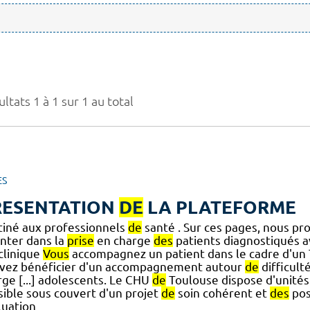
ltats 1 à 1 sur 1 au total
ES
RESENTATION
DE
LA PLATEFORME
tiné aux professionnels
de
santé . Sur ces pages, nous p
enter dans la
prise
en charge
des
patients diagnostiqués 
] clinique
Vous
accompagnez un patient dans le cadre d'un
vez bénéficier d'un accompagnement autour
de
difficult
rge [...] adolescents. Le CHU
de
Toulouse dispose d'unité
sible sous couvert d'un projet
de
soin cohérent et
des
pos
luation