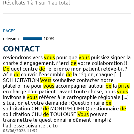
Résultats 1 à 1 sur 1 au total
PAGES
relevance:
100%
CONTACT
reviendrons vers
vous
pour que
vous
puissiez signer la
charte d'engagement. Merci
de
votre collaboration !!
De
quel centre
de
référence mon patient relève-t-il ?
Afin
de
couvrir l'ensemble
de
la région, chaque [...]
SOLLICITATION
Vous
souhaitez contacter notre
plateforme pour
vous
accompagner autour
de
la
prise
en charge d'un patient : avant toute chose, nous
vous
invitons à
vous
référer à la cartographie régionale [...]
situation et votre demande : Questionnaire
de
sollicitation CHU
de
MONTPELLIER Questionnaire
de
sollicitation CHU
de
TOULOUSE
Vous
pouvez
transmettre le questionnaire dûment rempli à
l'adresse suivante : c-to
05/06/2026 11:52