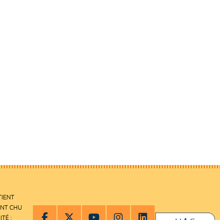
TIENT
ENT CHU
ITÉ :