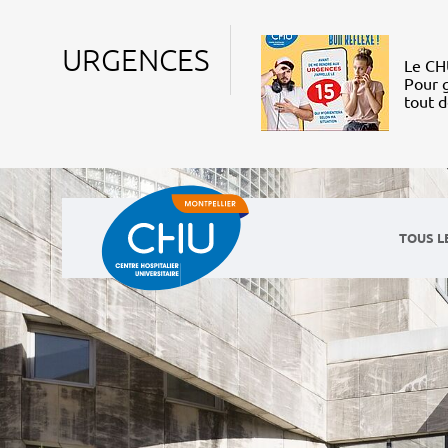
URGENCES
Le CHU
Pour g
tout 
TOUS L