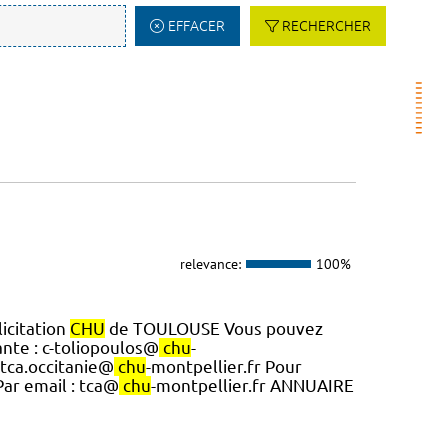
EFFACER
RECHERCHER
relevance:
100%
icitation
CHU
de TOULOUSE Vous pouvez
nte : c-toliopoulos@
chu
-
 tca.occitanie@
chu
-montpellier.fr Pour
Par email : tca@
chu
-montpellier.fr ANNUAIRE