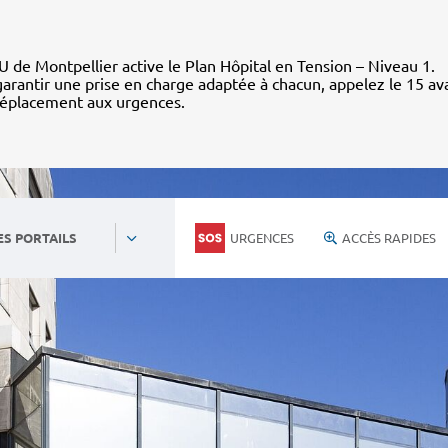
 de Montpellier active le Plan Hôpital en Tension – Niveau 1.
arantir une prise en charge adaptée à chacun, appelez le 15 av
déplacement aux urgences.
URGENCES
ACCÈS RAPIDES
ES PORTAILS