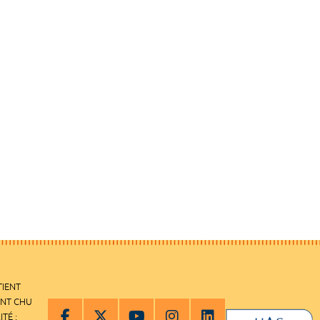
TIENT
ENT CHU
ITÉ :