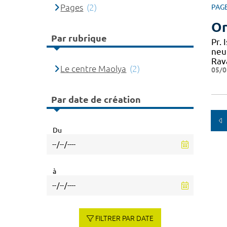
Pages
(2)
PAG
Or
Par rubrique
Pr.
neu
Rav
Le centre Maolya
(2)
05/0
Par date de création
Du
à
FILTRER PAR DATE