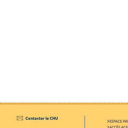
Contacter le CHU
ESPACE PA
ACCÈS AG