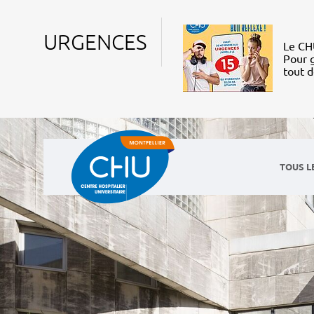
URGENCES
Le CHU
Pour g
tout 
TOUS L