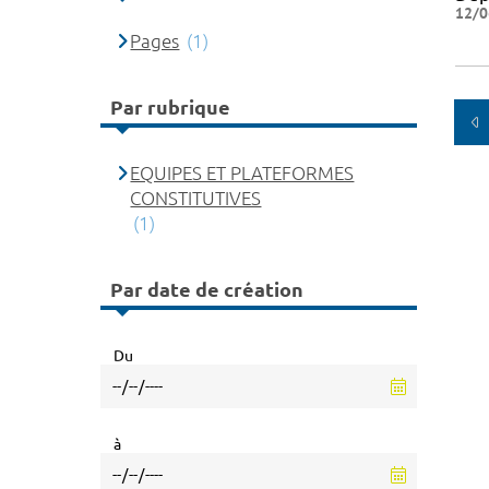
12/0
Pages
(1)
Par rubrique
EQUIPES ET PLATEFORMES
CONSTITUTIVES
(1)
Par date de création
Du
à