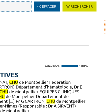
EFFACER
RECHERCHER
relevance:
100%
TIVES
ENAT,
CHU
de Montpellier Fédération
CARTRON) Département d’hématologie, Dr E
CHU
de Montpellier EQUIPES CLINIQUES
HU
de Montpellier Département de
ent [...] Pr G CARTRON,
CHU
de Montpellier
lier-Nîmes (Responsable : Dr A SIRVENT)
de Montpellier