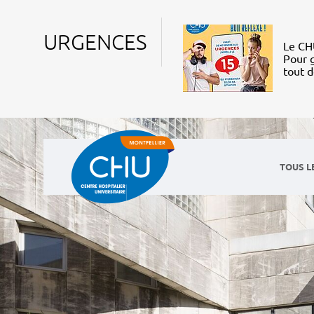
URGENCES
Le CHU
Pour g
tout 
TOUS L