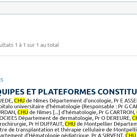
ltats 1 à 1 sur 1 au total
ES
UIPES ET PLATEFORMES CONSTITU
UEDE,
CHU
de Nîmes Département d’oncologie, Pr E ASS
pitalo universitaire d’hématologie (Responsable : Pr G 
URDAN,
CHU
de Nîmes [...] d’hématologie, Pr G CARTRON,
OCIEES Département de dermatologie, Pr O DEREURE,
C
rochirurgie, Pr H DUFFAUT,
CHU
de Montpellier Départem
tre de transplantation et thérapie cellulaire de Montpel
artement d’Hématologie pédiatrique, Pr A SIRVENT,
CHU