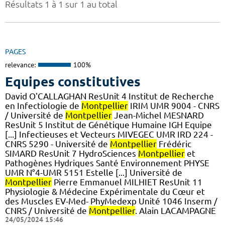
Résultats 1 à 1 sur 1 au total
PAGES
relevance:
100%
Equipes constitutives
David O'CALLAGHAN ResUnit 4 Institut de Recherche
en Infectiologie de
Montpellier
IRIM UMR 9004 - CNRS
/ Université de
Montpellier
Jean-Michel MESNARD
ResUnit 5 Institut de Génétique Humaine IGH Equipe
[...] Infectieuses et Vecteurs MIVEGEC UMR IRD 224 -
CNRS 5290 - Université de
Montpellier
Frédéric
SIMARD ResUnit 7 HydroSciences
Montpellier
et
Pathogènes Hydriques Santé Environnement PHYSE
UMR N°4-UMR 5151 Estelle [...] Université de
Montpellier
Pierre Emmanuel MILHIET ResUnit 11
Physiologie & Médecine Expérimentale du Cœur et
des Muscles EV-Med- PhyMedexp Unité 1046 Inserm /
CNRS / Université de
Montpellier
. Alain LACAMPAGNE
24/05/2024 15:46