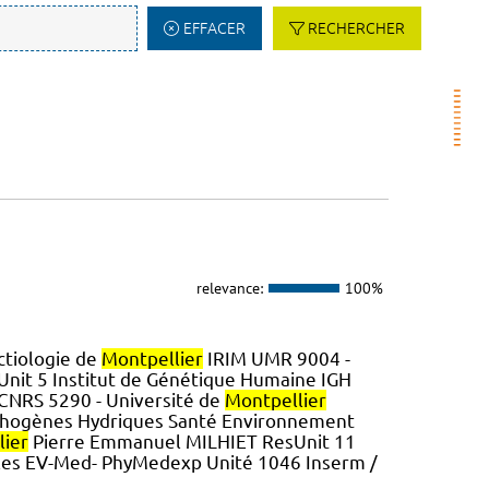
EFFACER
RECHERCHER
relevance:
100%
ctiologie de
Montpellier
IRIM UMR 9004 -
it 5 Institut de Génétique Humaine IGH
 CNRS 5290 - Université de
Montpellier
thogènes Hydriques Santé Environnement
lier
Pierre Emmanuel MILHIET ResUnit 11
les EV-Med- PhyMedexp Unité 1046 Inserm /