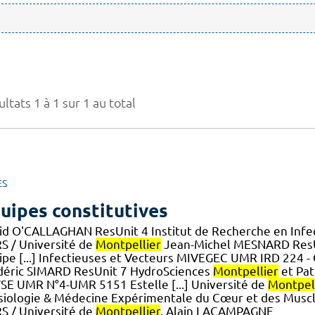
ltats 1 à 1 sur 1 au total
ES
uipes constitutives
id O'CALLAGHAN ResUnit 4 Institut de Recherche en Infe
S / Université de
Montpellier
Jean-Michel MESNARD ResUn
ipe [...] Infectieuses et Vecteurs MIVEGEC UMR IRD 224 -
déric SIMARD ResUnit 7 HydroSciences
Montpellier
et Pa
SE UMR N°4-UMR 5151 Estelle [...] Université de
Montpel
siologie & Médecine Expérimentale du Cœur et des Musc
S / Université de
Montpellier
. Alain LACAMPAGNE