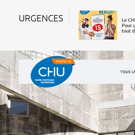
URGENCES
Le CHU
Pour g
tout 
TOUS L