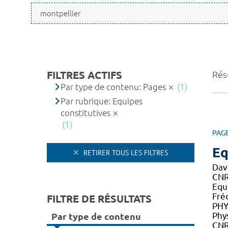
FILTRES ACTIFS
Résu
Par type de contenu: Pages
(1)
Par rubrique: Equipes
constitutives
(1)
PAG
Eq
RETIRER TOUS LES FILTRES
Dav
CNR
Equ
Fré
FILTRE DE RÉSULTATS
PHY
Phy
Par type de contenu
CNR