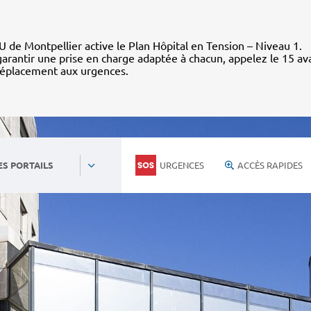
 de Montpellier active le Plan Hôpital en Tension – Niveau 1.
arantir une prise en charge adaptée à chacun, appelez le 15 av
déplacement aux urgences.
URGENCES
ACCÈS RAPIDES
ES PORTAILS