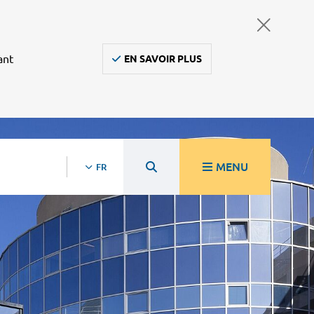
ant
EN SAVOIR PLUS
MENU
FR